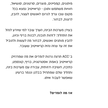
מיתוגים, קמפיינים, מוצרים, סרטונים, סושיאל,
חוויות משתמש ותוכן - קריאייטיב נמצא בכל
מקום שבו צריך לגרום לאנשים לעצור, להבין,
לרצות, לבחור.
בעידן מערכות הבינה, הערך עובר למי שיודע לנהל
את התהליך: לזהות תובנה, לבנות בריף וכיוון,
להבין מותגים ואנשים, לבחור מה לעשות ולהוביל
את זה עד שזה נהיה קריאייטיב שעובד.
ב־ACC תרצה גרנות לומדים את מה שמחזיק
קריאייטיב באמת: אסטרטגיה, בריף, קונספט,
כתיבה, חשיבה חזותית, עבודה עם מערכות בינה,
ותהליך שלם שמתחיל בבלגן ונגמר ברעיון
שאפשר לעבוד איתו.
אז מה לומדים?