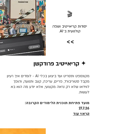
🎬
יסודות קריאייטיב ושפה
קולנועית ב־AI.
>>
✦ קריאייטיב פרודקשן
קרא/י עוד >>
מקונספט ותסריט ועד ביצוע בכלי AI - לומדים איך רעיון
מקבל סטוריבורד, פריים, עריכה, קצב ותנועה, והופך
לווידאו שלא רק נראה מקצועי, אלא יודע מה הוא בא
לעשות.
מועד פתיחת תוכנית הלימודים הקרובה:
27.7.26
קרא/י עוד