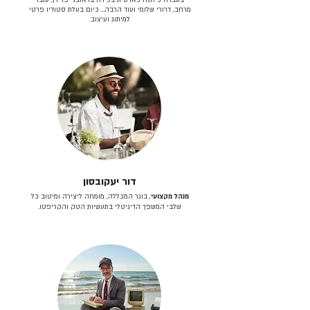
מרחב, דרורי שלומי ועוד הרבה… כיום בעלת סטודיו פרטי
למיתוג ועיצוב.
דור יעקובסון
מנהל מקצועי
, בוגר המכללה, מומחה ליצירה ומיטוב כל
שלבי המשפך הדיגיטלי בתעשיות הטק והקריפטו.