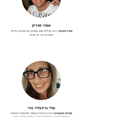
אמיר סנדיק
מנהל מקצועי
, בוגר מכללת ACC, משחק עם תובנות, מילים
ומסרים כבר 20 שנים.
שלי גרינפלד גורי
מנהלת מקצועית
בוגרת בצלאל במגמה לתקשורת חזותית.
בעברה כיהנה כארטית בכירה בראובני פרידן, ענבר