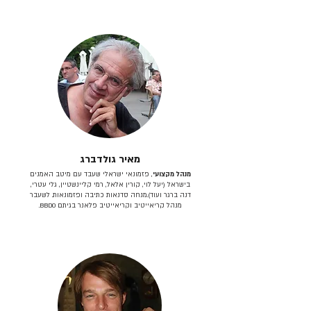
מאיר גולדברג
מנהל מקצועי
, פזמונאי ישראלי שעבד עם מיטב האמנים
בישראל (יעל לוי, קורין אלאל, רמי קליינשטיין, גלי עטרי,
דנה ברגר ועוד).מנחה סדנאות כתיבה ופזמונאות. לשעבר
מנהל קריאייטיב וקריאייטיב פלאנר בגיתם BBDO.