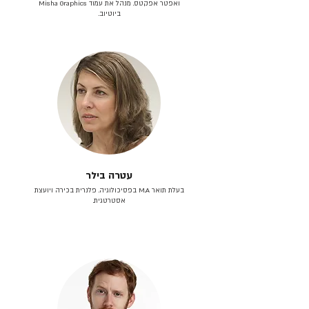
ואפטר אפקטס. מנהל את עמוד Misha Graphics
ביוטיוב.
עטרה בילר
בעלת תואר M.A בפסיכולוגיה. פלנרית בכירה ויועצת
אסטרטגית.