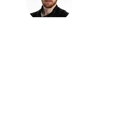
חזקוש ישורון
בוגר מכללת ACC. מנהל קריאייטיב בליאו ברנט. מוותיקי
הבלוגרים ויוצרי הרשת בישראל, שגם פרצו את גבולות
המדיה. משחק ושר בקמפיינים פרסומיים, והשתתף במגוון
ערבי קומדיה וסאטירה על במות שונות.
בלי בריף
🎙️
הפודקאסט של ACC
שיחות עם בוגרות ובוגרי ACC על רעיונות, דרך, מקצוע,
טעויות ותפניות - ועל מה שקורה כשהקריאייטיב יוצא
מהכיתה ומתחיל לעבוד בעולם.