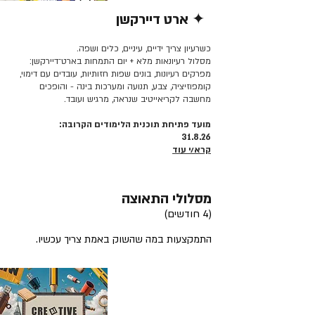
✦ ארט דיירקשן
קרא/י עוד >>
כשרעיון צריך ידיים, עיניים, כלים ושפה.
מסלול רעיונאות מלא + יום התמחות בארט־דיירקשן:
מפרקים רעיונות, בונים שפות חזותיות, עובדים עם דימוי,
קומפוזיציה, צבע, תנועה ומערכות בינה - והופכים
מחשבה לקריאייטיב שנראה, מרגיש ועובד.
מועד פתיחת תוכנית הלימודים הקרובה:
31.8.26
קרא/י עוד
מסלולי התאוצה
(4 חודשים)
התמקצעות במה שהשוק באמת צריך עכשיו.