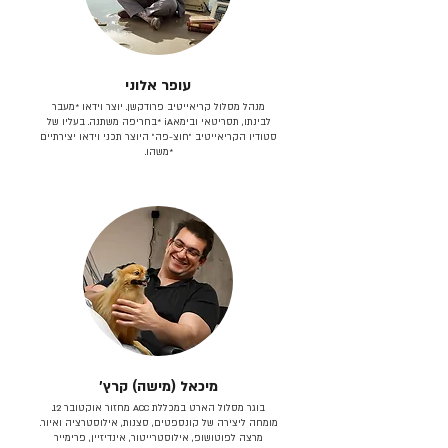
עופר אלוני
מנהל מסלול קריאייטיב פרודקשן. יוצר וידאו *מעבר
לבינתו, תסריטאי וב​ימאiA‎ *בחריפה משתנה. בעליו של
סטודיו הקריאייטיב ״חוצ-פה״ היוצר תכני וידאו יצירתיים
*משהו.
מיכאל (מישה) קרץ׳
בוגר מסלול הארט במכללת ACC מחזור אוקטובר 12.
מומחה ליצירה של קונספטים, סצנות, אילוסטרציה ואיור.
מרצה לפוטושופ, אילוסטרייטור, אינדיזיין, פרימייר