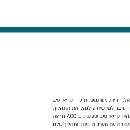
אל, חוויות משתמש ותוכן - קריאייטיב
ך עובר למי שיודע לנהל את התהליך:
לזהות תובנה, לבנות בריף וכיוון, להבין מותגים ואנשים, לבחור מה לעשות ולהוביל את זה עד שזה נהיה קריאייטיב שעובד. ב־ACC תרצה
עבודה עם מערכות בינה, ותהליך שלם