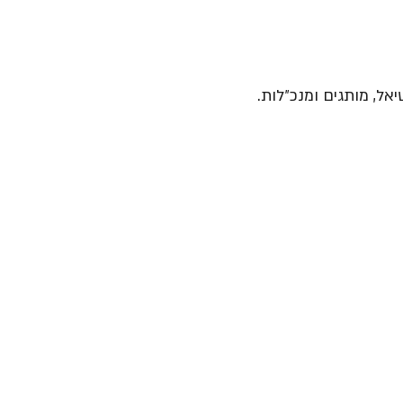
יאל, מותגים ומנכ״לות.