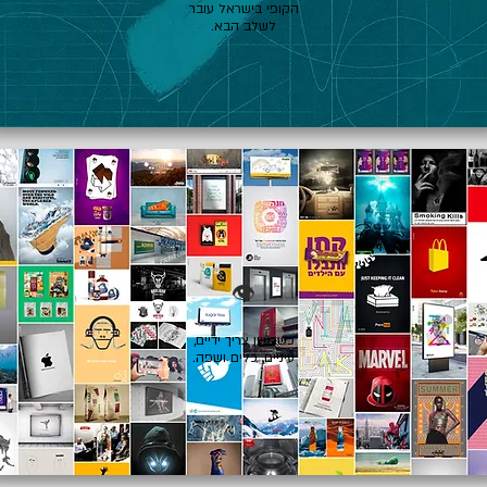
הקופי בישראל עובר
לשלב הבא.
👁️
כשרעיון צריך ידיים,
עיניים, כלים ושפה.