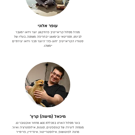
עופר אלוני
מנהל מסלול קריאייטיב פרודקשן. יוצר וידאו *מעבר
לבינתו, תסריטאי וב​ימאiA‎ *בחריפה משתנה. בעליו של
סטודיו הקריאייטיב ״חוצ-פה״ היוצר תכני וידאו יצירתיים
*משהו.
מיכאל (מישה) קרץ׳
בוגר מסלול הארט במכללת ACC מחזור אוקטובר 12.
מומחה ליצירה של קונספטים, סצנות, אילוסטרציה ואיור.
מרצה לפוטושופ, אילוסטרייטור, אינדיזיין, פרימייר