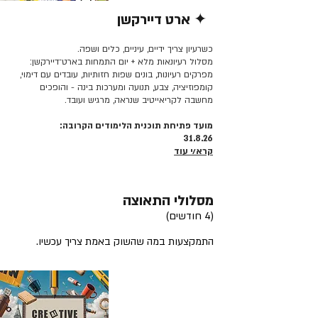
✦ ארט דיירקשן
קרא/י עוד >>
כשרעיון צריך ידיים, עיניים, כלים ושפה.
מסלול רעיונאות מלא + יום התמחות בארט־דיירקשן:
מפרקים רעיונות, בונים שפות חזותיות, עובדים עם דימוי,
קומפוזיציה, צבע, תנועה ומערכות בינה - והופכים
מחשבה לקריאייטיב שנראה, מרגיש ועובד.
מועד פתיחת תוכנית הלימודים הקרובה:
31.8.26
קרא/י עוד
מסלולי התאוצה
(4 חודשים)
התמקצעות במה שהשוק באמת צריך עכשיו.