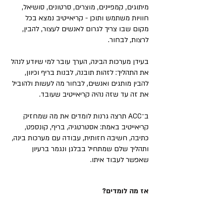
מיתוגים, קמפיינים, מוצרים, סרטונים, סושיאל,
חוויות משתמש ותוכן - קריאייטיב נמצא בכל
מקום שבו צריך לגרום לאנשים לעצור, להבין,
לרצות, לבחור.
בעידן מערכות הבינה, הערך עובר למי שיודע לנהל
את התהליך: לזהות תובנה, לבנות בריף וכיוון,
להבין מותגים ואנשים, לבחור מה לעשות ולהוביל
את זה עד שזה נהיה קריאייטיב שעובד.
ב־ACC תרצה גרנות לומדים את מה שמחזיק
קריאייטיב באמת: אסטרטגיה, בריף, קונספט,
כתיבה, חשיבה חזותית, עבודה עם מערכות בינה,
ותהליך שלם שמתחיל בבלגן ונגמר ברעיון
שאפשר לעבוד איתו.
אז מה לומדים?