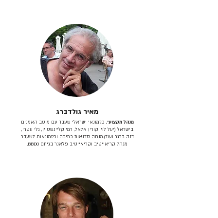
מאיר גולדברג
מנהל מקצועי
, פזמונאי ישראלי שעבד עם מיטב האמנים
בישראל (יעל לוי, קורין אלאל, רמי קליינשטיין, גלי עטרי,
דנה ברגר ועוד).מנחה סדנאות כתיבה ופזמונאות. לשעבר
מנהל קריאייטיב וקריאייטיב פלאנר בגיתם BBDO.