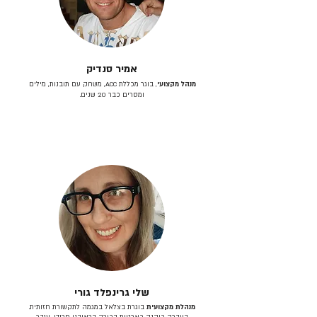
אמיר סנדיק
מנהל מקצועי
, בוגר מכללת ACC, משחק עם תובנות, מילים
ומסרים כבר 20 שנים.
שלי גרינפלד גורי
מנהלת מקצועית
בוגרת בצלאל במגמה לתקשורת חזותית.
בעברה כיהנה כארטית בכירה בראובני פרידן, ענבר