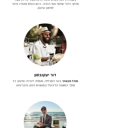
מרחב, דרורי שלומי ועוד הרבה… כיום בעלת סטודיו פרטי
למיתוג ועיצוב.
דור יעקובסון
מנהל מקצועי
, בוגר המכללה, מומחה ליצירה ומיטוב כל
שלבי המשפך הדיגיטלי בתעשיות הטק והקריפטו.