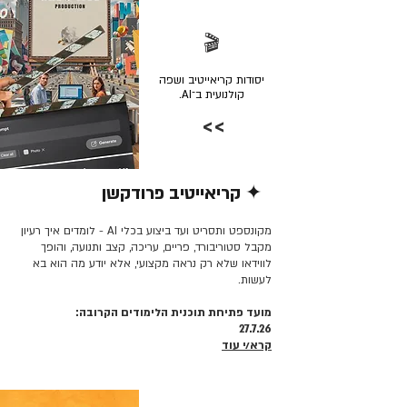
🎬
יסודות קריאייטיב ושפה
קולנועית ב־AI.
>>
✦ קריאייטיב פרודקשן
קרא/י עוד >>
מקונספט ותסריט ועד ביצוע בכלי AI - לומדים איך רעיון
מקבל סטוריבורד, פריים, עריכה, קצב ותנועה, והופך
לווידאו שלא רק נראה מקצועי, אלא יודע מה הוא בא
לעשות.
מועד פתיחת תוכנית הלימודים הקרובה:
27.7.26
קרא/י עוד