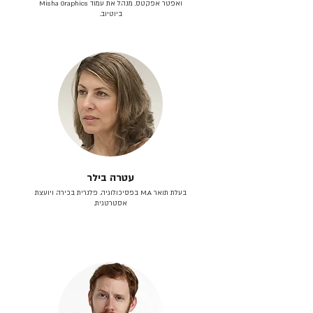
ואפטר אפקטס. מנהל את עמוד Misha Graphics
ביוטיוב.
עטרה בילר
בעלת תואר M.A בפסיכולוגיה. פלנרית בכירה ויועצת
אסטרטגית.