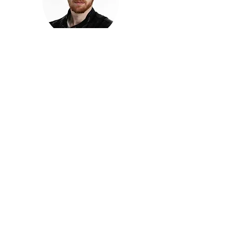
חזקוש ישורון
בוגר מכללת ACC. מנהל קריאייטיב בליאו ברנט. מוותיקי
הבלוגרים ויוצרי הרשת בישראל, שגם פרצו את גבולות
המדיה. משחק ושר בקמפיינים פרסומיים, והשתתף במגוון
ערבי קומדיה וסאטירה על במות שונות.
בלי בריף
🎙️
הפודקאסט של ACC
שיחות עם בוגרות ובוגרי ACC על רעיונות, דרך, מקצוע,
טעויות ותפניות - ועל מה שקורה כשהקריאייטיב יוצא
מהכיתה ומתחיל לעבוד בעולם.