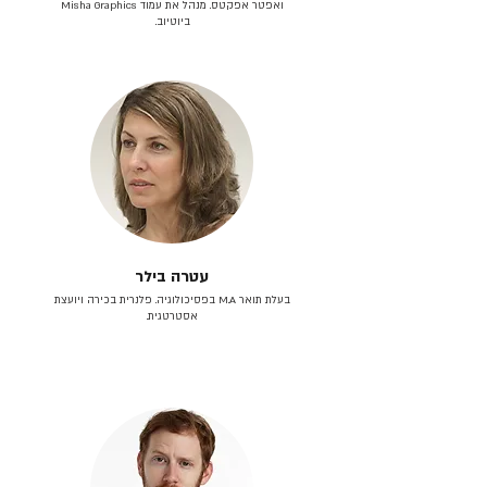
ואפטר אפקטס. מנהל את עמוד Misha Graphics
ביוטיוב.
עטרה בילר
בעלת תואר M.A בפסיכולוגיה. פלנרית בכירה ויועצת
אסטרטגית.