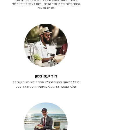
מרחב, דרורי שלומי ועוד הרבה… כיום בעלת סטודיו פרטי
למיתוג ועיצוב.
דור יעקובסון
מנהל מקצועי
, בוגר המכללה, מומחה ליצירה ומיטוב כל
שלבי המשפך הדיגיטלי בתעשיות הטק והקריפטו.