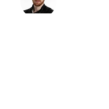
חזקוש ישורון
בוגר מכללת ACC. מנהל קריאייטיב בליאו ברנט. מוותיקי
הבלוגרים ויוצרי הרשת בישראל, שגם פרצו את גבולות
המדיה. משחק ושר בקמפיינים פרסומיים, והשתתף במגוון
ערבי קומדיה וסאטירה על במות שונות.
בלי בריף
🎙️
הפודקאסט של ACC
שיחות עם בוגרות ובוגרי ACC על רעיונות, דרך, מקצוע,
טעויות ותפניות - ועל מה שקורה כשהקריאייטיב יוצא
מהכיתה ומתחיל לעבוד בעולם.