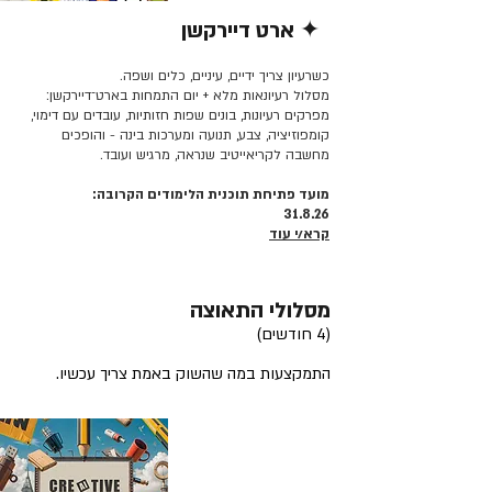
✦ ארט דיירקשן
קרא/י עוד >>
כשרעיון צריך ידיים, עיניים, כלים ושפה.
מסלול רעיונאות מלא + יום התמחות בארט־דיירקשן:
מפרקים רעיונות, בונים שפות חזותיות, עובדים עם דימוי,
קומפוזיציה, צבע, תנועה ומערכות בינה - והופכים
מחשבה לקריאייטיב שנראה, מרגיש ועובד.
מועד פתיחת תוכנית הלימודים הקרובה:
31.8.26
קרא/י עוד
מסלולי התאוצה
(4 חודשים)
התמקצעות במה שהשוק באמת צריך עכשיו.