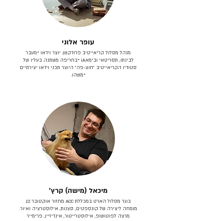
עופר אלוני
מנהל מסלול קריאייטיב פרודקשן. יוצר וידאו *מעבר
לבינתו, תסריטאי וב​ימאiA‎ *בחריפה משתנה. בעליו של
סטודיו הקריאייטיב ״חוצ-פה״ היוצר תכני וידאו יצירתיים
*משהו.
מיכאל (מישה) קרץ׳
בוגר מסלול הארט במכללת ACC מחזור אוקטובר 12.
מומחה ליצירה של קונספטים, סצנות, אילוסטרציה ואיור.
מרצה לפוטושופ, אילוסטרייטור, אינדיזיין, פרימייר