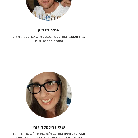
אמיר סנדיק
מנהל מקצועי
, בוגר מכללת ACC, משחק עם תובנות, מילים
ומסרים כבר 20 שנים.
שלי גרינפלד גורי
מנהלת מקצועית
בוגרת בצלאל במגמה לתקשורת חזותית.
בעברה כיהנה כארטית בכירה בראובני פרידן, ענבר