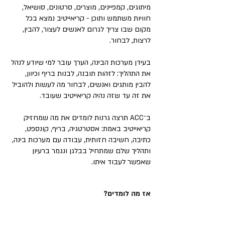
מיתוגים, קמפיינים, מוצרים, סרטונים, סושיאל,
חוויות משתמש ותוכן - קריאייטיב נמצא בכל
מקום שבו צריך לגרום לאנשים לעצור, להבין,
לרצות, לבחור.
בעידן מערכות הבינה, הערך עובר למי שיודע לנהל
את התהליך: לזהות תובנה, לבנות בריף וכיוון,
להבין מותגים ואנשים, לבחור מה לעשות ולהוביל
את זה עד שזה נהיה קריאייטיב שעובד.
ב־ACC תרצה גרנות לומדים את מה שמחזיק
קריאייטיב באמת: אסטרטגיה, בריף, קונספט,
כתיבה, חשיבה חזותית, עבודה עם מערכות בינה,
ותהליך שלם שמתחיל בבלגן ונגמר ברעיון
שאפשר לעבוד איתו.
אז מה לומדים?