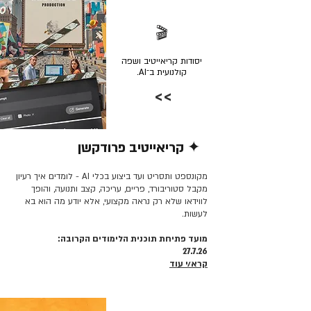
🎬
יסודות קריאייטיב ושפה
קולנועית ב־AI.
>>
✦ קריאייטיב פרודקשן
קרא/י עוד >>
מקונספט ותסריט ועד ביצוע בכלי AI - לומדים איך רעיון
מקבל סטוריבורד, פריים, עריכה, קצב ותנועה, והופך
לווידאו שלא רק נראה מקצועי, אלא יודע מה הוא בא
לעשות.
מועד פתיחת תוכנית הלימודים הקרובה:
27.7.26
קרא/י עוד