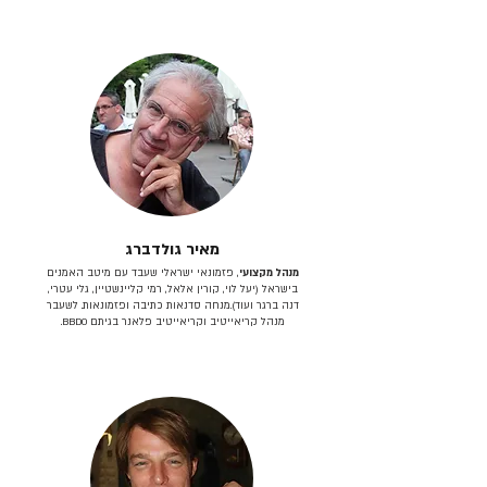
מאיר גולדברג
מנהל מקצועי
, פזמונאי ישראלי שעבד עם מיטב האמנים
בישראל (יעל לוי, קורין אלאל, רמי קליינשטיין, גלי עטרי,
דנה ברגר ועוד).מנחה סדנאות כתיבה ופזמונאות. לשעבר
מנהל קריאייטיב וקריאייטיב פלאנר בגיתם BBDO.