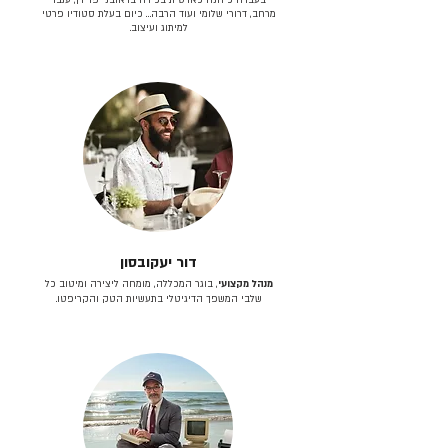
מרחב, דרורי שלומי ועוד הרבה… כיום בעלת סטודיו פרטי
למיתוג ועיצוב.
דור יעקובסון
מנהל מקצועי
, בוגר המכללה, מומחה ליצירה ומיטוב כל
שלבי המשפך הדיגיטלי בתעשיות הטק והקריפטו.