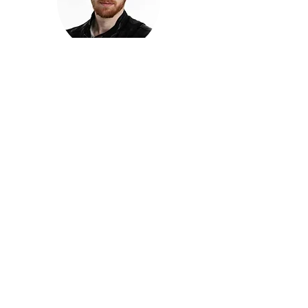
חזקוש ישורון
בוגר מכללת ACC. מנהל קריאייטיב בליאו ברנט. מוותיקי
הבלוגרים ויוצרי הרשת בישראל, שגם פרצו את גבולות
המדיה. משחק ושר בקמפיינים פרסומיים, והשתתף במגוון
ערבי קומדיה וסאטירה על במות שונות.
בלי בריף
🎙️
הפודקאסט של ACC
שיחות עם בוגרות ובוגרי ACC על רעיונות, דרך, מקצוע,
טעויות ותפניות - ועל מה שקורה כשהקריאייטיב יוצא
מהכיתה ומתחיל לעבוד בעולם.