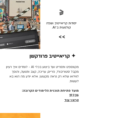
🎬
יסודות קריאייטיב ושפה
קולנועית ב־AI.
>>
✦ קריאייטיב פרודקשן
קרא/י עוד >>
מקונספט ותסריט ועד ביצוע בכלי AI - לומדים איך רעיון
מקבל סטוריבורד, פריים, עריכה, קצב ותנועה, והופך
לווידאו שלא רק נראה מקצועי, אלא יודע מה הוא בא
לעשות.
מועד פתיחת תוכנית הלימודים הקרובה:
27.7.26
קרא/י עוד