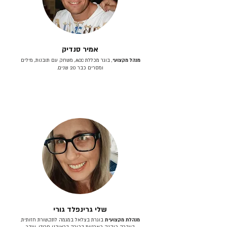
אמיר סנדיק
מנהל מקצועי
, בוגר מכללת ACC, משחק עם תובנות, מילים
ומסרים כבר 20 שנים.
שלי גרינפלד גורי
מנהלת מקצועית
בוגרת בצלאל במגמה לתקשורת חזותית.
בעברה כיהנה כארטית בכירה בראובני פרידן, ענבר