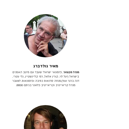
מאיר גולדברג
מנהל מקצועי
, פזמונאי ישראלי שעבד עם מיטב האמנים
בישראל (יעל לוי, קורין אלאל, רמי קליינשטיין, גלי עטרי,
דנה ברגר ועוד).מנחה סדנאות כתיבה ופזמונאות. לשעבר
מנהל קריאייטיב וקריאייטיב פלאנר בגיתם BBDO.