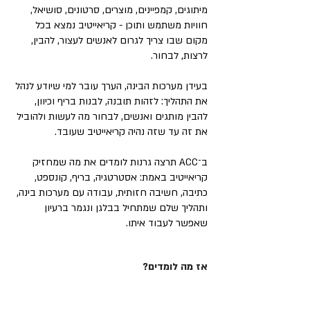
מיתוגים, קמפיינים, מוצרים, סרטונים, סושיאל,
חוויות משתמש ותוכן - קריאייטיב נמצא בכל
מקום שבו צריך לגרום לאנשים לעצור, להבין,
לרצות, לבחור.
בעידן מערכות הבינה, הערך עובר למי שיודע לנהל
את התהליך: לזהות תובנה, לבנות בריף וכיוון,
להבין מותגים ואנשים, לבחור מה לעשות ולהוביל
את זה עד שזה נהיה קריאייטיב שעובד.
ב־ACC תרצה גרנות לומדים את מה שמחזיק
קריאייטיב באמת: אסטרטגיה, בריף, קונספט,
כתיבה, חשיבה חזותית, עבודה עם מערכות בינה,
ותהליך שלם שמתחיל בבלגן ונגמר ברעיון
שאפשר לעבוד איתו.
אז מה לומדים?