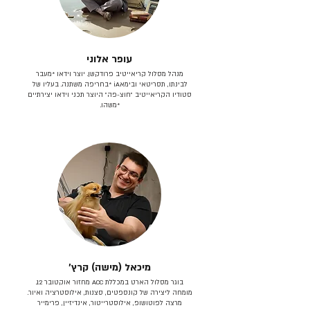
עופר אלוני
מנהל מסלול קריאייטיב פרודקשן. יוצר וידאו *מעבר
לבינתו, תסריטאי וב​ימאiA‎ *בחריפה משתנה. בעליו של
סטודיו הקריאייטיב ״חוצ-פה״ היוצר תכני וידאו יצירתיים
*משהו.
מיכאל (מישה) קרץ׳
בוגר מסלול הארט במכללת ACC מחזור אוקטובר 12.
מומחה ליצירה של קונספטים, סצנות, אילוסטרציה ואיור.
מרצה לפוטושופ, אילוסטרייטור, אינדיזיין, פרימייר