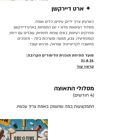
✦ ארט דיירקשן
קרא/י עוד >>
כשרעיון צריך ידיים, עיניים, כלים ושפה.
מסלול רעיונאות מלא + יום התמחות בארט־דיירקשן:
מפרקים רעיונות, בונים שפות חזותיות, עובדים עם דימוי,
קומפוזיציה, צבע, תנועה ומערכות בינה - והופכים
מחשבה לקריאייטיב שנראה, מרגיש ועובד.
מועד פתיחת תוכנית הלימודים הקרובה:
31.8.26
קרא/י עוד
מסלולי התאוצה
(4 חודשים)
התמקצעות במה שהשוק באמת צריך עכשיו.