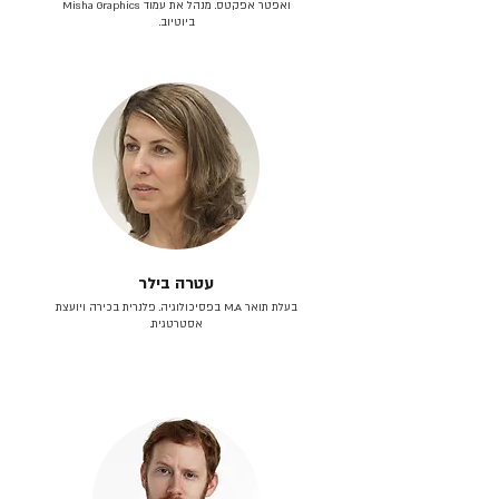
ואפטר אפקטס. מנהל את עמוד Misha Graphics
ביוטיוב.
עטרה בילר
בעלת תואר M.A בפסיכולוגיה. פלנרית בכירה ויועצת
אסטרטגית.