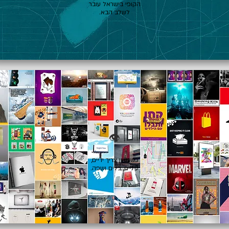
הקופי בישראל עובר
לשלב הבא.
👁️
כשרעיון צריך ידיים,
עיניים, כלים ושפה.