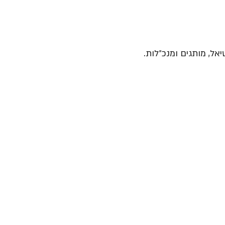
יאל, מותגים ומנכ״לות.