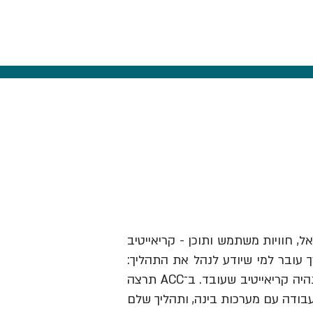
אל, חוויות משתמש ותוכן - קריאייטיב
ך עובר למי שיודע לנהל את התהליך:
לזהות תובנה, לבנות בריף וכיוון, להבין מותגים ואנשים, לבחור מה לעשות ולהוביל את זה עד שזה נהיה קריאייטיב שעובד. ב־ACC תרצה
עבודה עם מערכות בינה, ותהליך שלם