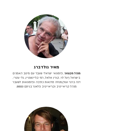
מאיר גולדברג
מנהל מקצועי
, פזמונאי ישראלי שעבד עם מיטב האמנים
בישראל (יעל לוי, קורין אלאל, רמי קליינשטיין, גלי עטרי,
דנה ברגר ועוד).מנחה סדנאות כתיבה ופזמונאות. לשעבר
מנהל קריאייטיב וקריאייטיב פלאנר בגיתם BBDO.