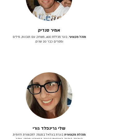
אמיר סנדיק
מנהל מקצועי
, בוגר מכללת ACC, משחק עם תובנות, מילים
ומסרים כבר 20 שנים.
שלי גרינפלד גורי
מנהלת מקצועית
בוגרת בצלאל במגמה לתקשורת חזותית.
בעברה כיהנה כארטית בכירה בראובני פרידן, ענבר