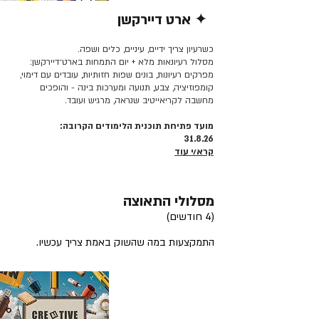
✦ ארט דיירקשן
קרא/י עוד >>
כשרעיון צריך ידיים, עיניים, כלים ושפה.
מסלול רעיונאות מלא + יום התמחות בארט־דיירקשן:
מפרקים רעיונות, בונים שפות חזותיות, עובדים עם דימוי,
קומפוזיציה, צבע, תנועה ומערכות בינה - והופכים
מחשבה לקריאייטיב שנראה, מרגיש ועובד.
מועד פתיחת תוכנית הלימודים הקרובה:
31.8.26
קרא/י עוד
מסלולי התאוצה
(4 חודשים)
התמקצעות במה שהשוק באמת צריך עכשיו.