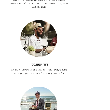
מרחב, דרורי שלומי ועוד הרבה… כיום בעלת סטודיו פרטי
למיתוג ועיצוב.
דור יעקובסון
מנהל מקצועי
, בוגר המכללה, מומחה ליצירה ומיטוב כל
שלבי המשפך הדיגיטלי בתעשיות הטק והקריפטו.