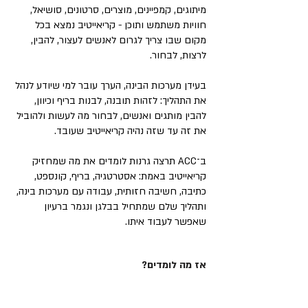
מיתוגים, קמפיינים, מוצרים, סרטונים, סושיאל,
חוויות משתמש ותוכן - קריאייטיב נמצא בכל
מקום שבו צריך לגרום לאנשים לעצור, להבין,
לרצות, לבחור.
בעידן מערכות הבינה, הערך עובר למי שיודע לנהל
את התהליך: לזהות תובנה, לבנות בריף וכיוון,
להבין מותגים ואנשים, לבחור מה לעשות ולהוביל
את זה עד שזה נהיה קריאייטיב שעובד.
ב־ACC תרצה גרנות לומדים את מה שמחזיק
קריאייטיב באמת: אסטרטגיה, בריף, קונספט,
כתיבה, חשיבה חזותית, עבודה עם מערכות בינה,
ותהליך שלם שמתחיל בבלגן ונגמר ברעיון
שאפשר לעבוד איתו.
אז מה לומדים?