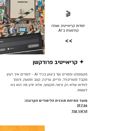
🎬
יסודות קריאייטיב ושפה
קולנועית ב־AI.
>>
✦ קריאייטיב פרודקשן
קרא/י עוד >>
מקונספט ותסריט ועד ביצוע בכלי AI - לומדים איך רעיון
מקבל סטוריבורד, פריים, עריכה, קצב ותנועה, והופך
לווידאו שלא רק נראה מקצועי, אלא יודע מה הוא בא
לעשות.
מועד פתיחת תוכנית הלימודים הקרובה:
27.7.26
קרא/י עוד