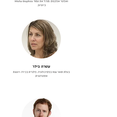
ואפטר אפקטס. מנהל את עמוד Misha Graphics
ביוטיוב.
עטרה בילר
בעלת תואר M.A בפסיכולוגיה. פלנרית בכירה ויועצת
אסטרטגית.