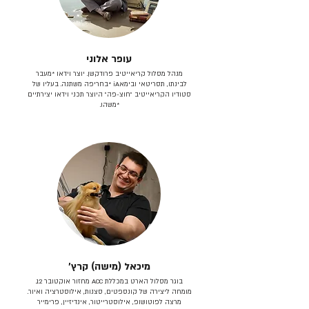
עופר אלוני
מנהל מסלול קריאייטיב פרודקשן. יוצר וידאו *מעבר
לבינתו, תסריטאי וב​ימאiA‎ *בחריפה משתנה. בעליו של
סטודיו הקריאייטיב ״חוצ-פה״ היוצר תכני וידאו יצירתיים
*משהו.
מיכאל (מישה) קרץ׳
בוגר מסלול הארט במכללת ACC מחזור אוקטובר 12.
מומחה ליצירה של קונספטים, סצנות, אילוסטרציה ואיור.
מרצה לפוטושופ, אילוסטרייטור, אינדיזיין, פרימייר