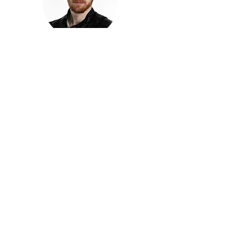
חזקוש ישורון
בוגר מכללת ACC. מנהל קריאייטיב בליאו ברנט. מוותיקי
הבלוגרים ויוצרי הרשת בישראל, שגם פרצו את גבולות
המדיה. משחק ושר בקמפיינים פרסומיים, והשתתף במגוון
ערבי קומדיה וסאטירה על במות שונות.
בלי בריף
🎙️
הפודקאסט של ACC
שיחות עם בוגרות ובוגרי ACC על רעיונות, דרך, מקצוע,
טעויות ותפניות - ועל מה שקורה כשהקריאייטיב יוצא
מהכיתה ומתחיל לעבוד בעולם.