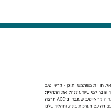
אל, חוויות משתמש ותוכן - קריאייטיב
ך עובר למי שיודע לנהל את התהליך:
לזהות תובנה, לבנות בריף וכיוון, להבין מותגים ואנשים, לבחור מה לעשות ולהוביל את זה עד שזה נהיה קריאייטיב שעובד. ב־ACC תרצה
עבודה עם מערכות בינה, ותהליך שלם