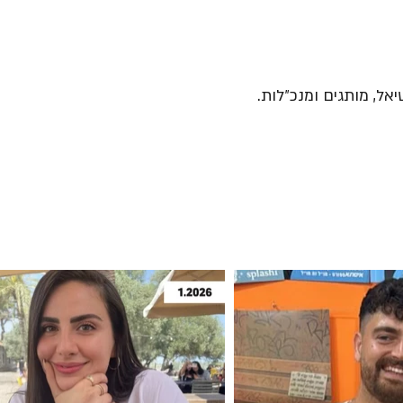
יאל, מותגים ומנכ״לות.