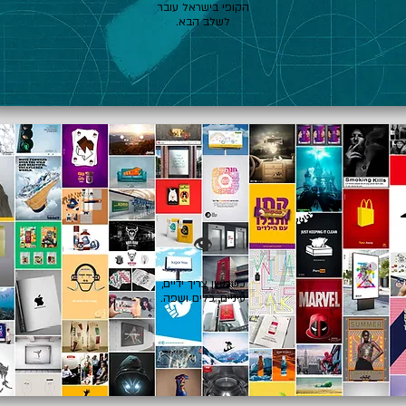
הקופי בישראל עובר
לשלב הבא.
👁️
כשרעיון צריך ידיים,
עיניים, כלים ושפה.