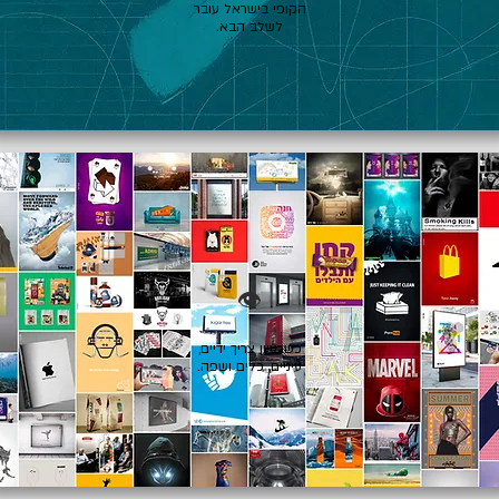
הקופי בישראל עובר
לשלב הבא.
👁️
כשרעיון צריך ידיים,
עיניים, כלים ושפה.