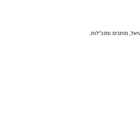
יאל, מותגים ומנכ״לות.