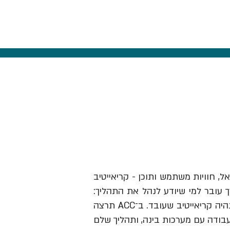
אל, חוויות משתמש ותוכן - קריאייטיב
ך עובר למי שיודע לנהל את התהליך:
לזהות תובנה, לבנות בריף וכיוון, להבין מותגים ואנשים, לבחור מה לעשות ולהוביל את זה עד שזה נהיה קריאייטיב שעובד. ב־ACC תרצה
עבודה עם מערכות בינה, ותהליך שלם