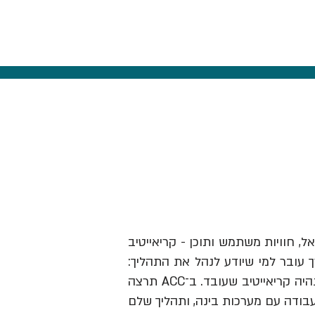
אל, חוויות משתמש ותוכן - קריאייטיב
ך עובר למי שיודע לנהל את התהליך:
לזהות תובנה, לבנות בריף וכיוון, להבין מותגים ואנשים, לבחור מה לעשות ולהוביל את זה עד שזה נהיה קריאייטיב שעובד. ב־ACC תרצה
עבודה עם מערכות בינה, ותהליך שלם