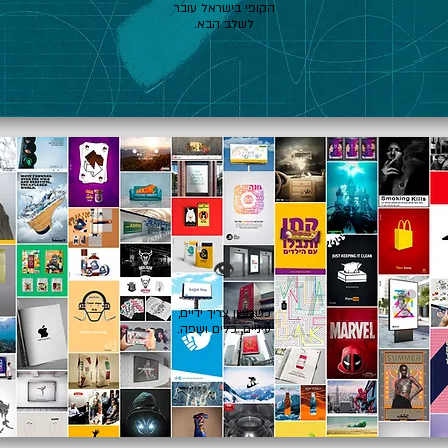
הקופי בישראל עובר
לשלב הבא.
👁️
כשרעיון צריך ידיים,
עיניים, כלים ושפה.