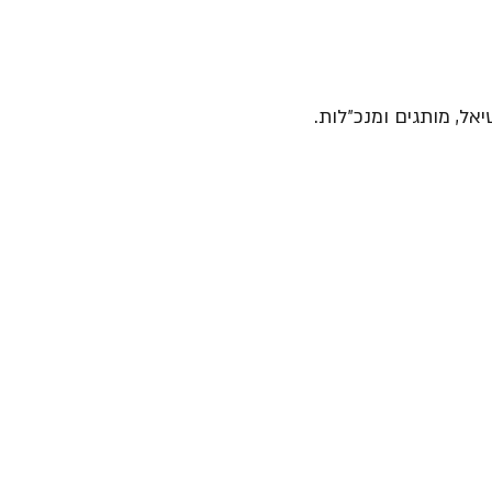
יאל, מותגים ומנכ״לות.