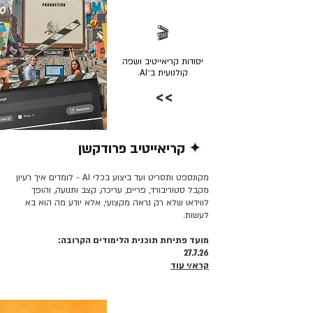
🎬
יסודות קריאייטיב ושפה
קולנועית ב־AI.
>>
✦ קריאייטיב פרודקשן
קרא/י עוד >>
מקונספט ותסריט ועד ביצוע בכלי AI - לומדים איך רעיון
מקבל סטוריבורד, פריים, עריכה, קצב ותנועה, והופך
לווידאו שלא רק נראה מקצועי, אלא יודע מה הוא בא
לעשות.
מועד פתיחת תוכנית הלימודים הקרובה:
27.7.26
קרא/י עוד