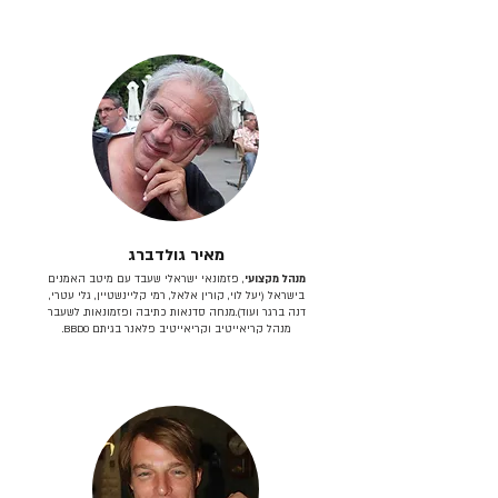
מאיר גולדברג
מנהל מקצועי
, פזמונאי ישראלי שעבד עם מיטב האמנים
בישראל (יעל לוי, קורין אלאל, רמי קליינשטיין, גלי עטרי,
דנה ברגר ועוד).מנחה סדנאות כתיבה ופזמונאות. לשעבר
מנהל קריאייטיב וקריאייטיב פלאנר בגיתם BBDO.