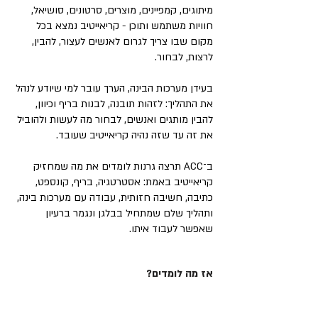
מיתוגים, קמפיינים, מוצרים, סרטונים, סושיאל,
חוויות משתמש ותוכן - קריאייטיב נמצא בכל
מקום שבו צריך לגרום לאנשים לעצור, להבין,
לרצות, לבחור.
בעידן מערכות הבינה, הערך עובר למי שיודע לנהל
את התהליך: לזהות תובנה, לבנות בריף וכיוון,
להבין מותגים ואנשים, לבחור מה לעשות ולהוביל
את זה עד שזה נהיה קריאייטיב שעובד.
ב־ACC תרצה גרנות לומדים את מה שמחזיק
קריאייטיב באמת: אסטרטגיה, בריף, קונספט,
כתיבה, חשיבה חזותית, עבודה עם מערכות בינה,
ותהליך שלם שמתחיל בבלגן ונגמר ברעיון
שאפשר לעבוד איתו.
אז מה לומדים?