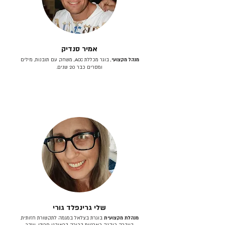
אמיר סנדיק
מנהל מקצועי
, בוגר מכללת ACC, משחק עם תובנות, מילים
ומסרים כבר 20 שנים.
שלי גרינפלד גורי
מנהלת מקצועית
בוגרת בצלאל במגמה לתקשורת חזותית.
בעברה כיהנה כארטית בכירה בראובני פרידן, ענבר