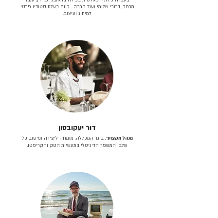
מרחב, דרורי שלומי ועוד הרבה… כיום בעלת סטודיו פרטי
למיתוג ועיצוב.
דור יעקובסון
מנהל מקצועי
, בוגר המכללה, מומחה ליצירה ומיטוב כל
שלבי המשפך הדיגיטלי בתעשיות הטק והקריפטו.