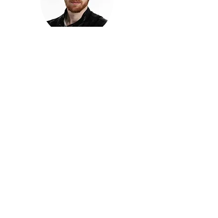
חזקוש ישורון
בוגר מכללת ACC. מנהל קריאייטיב בליאו ברנט. מוותיקי
הבלוגרים ויוצרי הרשת בישראל, שגם פרצו את גבולות
המדיה. משחק ושר בקמפיינים פרסומיים, והשתתף במגוון
ערבי קומדיה וסאטירה על במות שונות.
בלי בריף
🎙️
הפודקאסט של ACC
שיחות עם בוגרות ובוגרי ACC על רעיונות, דרך, מקצוע,
טעויות ותפניות - ועל מה שקורה כשהקריאייטיב יוצא
מהכיתה ומתחיל לעבוד בעולם.