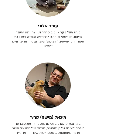
עופר אלוני
מנהל מסלול קריאייטיב פרודקשן. יוצר וידאו *מעבר
לבינתו, תסריטאי וב​ימאiA‎ *בחריפה משתנה. בעליו של
סטודיו הקריאייטיב ״חוצ-פה״ היוצר תכני וידאו יצירתיים
*משהו.
מיכאל (מישה) קרץ׳
בוגר מסלול הארט במכללת ACC מחזור אוקטובר 12.
מומחה ליצירה של קונספטים, סצנות, אילוסטרציה ואיור.
מרצה לפוטושופ, אילוסטרייטור, אינדיזיין, פרימייר