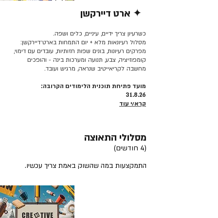
✦ ארט דיירקשן
קרא/י עוד >>
כשרעיון צריך ידיים, עיניים, כלים ושפה.
מסלול רעיונאות מלא + יום התמחות בארט־דיירקשן:
מפרקים רעיונות, בונים שפות חזותיות, עובדים עם דימוי,
קומפוזיציה, צבע, תנועה ומערכות בינה - והופכים
מחשבה לקריאייטיב שנראה, מרגיש ועובד.
מועד פתיחת תוכנית הלימודים הקרובה:
31.8.26
קרא/י עוד
מסלולי התאוצה
(4 חודשים)
התמקצעות במה שהשוק באמת צריך עכשיו.