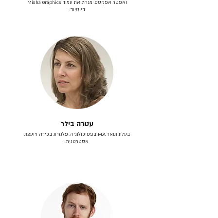
ואפטר אפקטס. מנהל את עמוד Misha Graphics
ביוטיוב.
עטרה בילר
בעלת תואר M.A בפסיכולוגיה. פלנרית בכירה ויועצת
אסטרטגית.