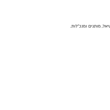
יאל, מותגים ומנכ״לות.