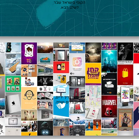
הקופי בישראל עובר
לשלב הבא.
👁️
כשרעיון צריך ידיים,
עיניים, כלים ושפה.