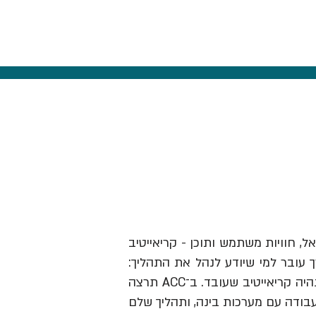
אל, חוויות משתמש ותוכן - קריאייטיב
ך עובר למי שיודע לנהל את התהליך:
לזהות תובנה, לבנות בריף וכיוון, להבין מותגים ואנשים, לבחור מה לעשות ולהוביל את זה עד שזה נהיה קריאייטיב שעובד. ב־ACC תרצה
עבודה עם מערכות בינה, ותהליך שלם