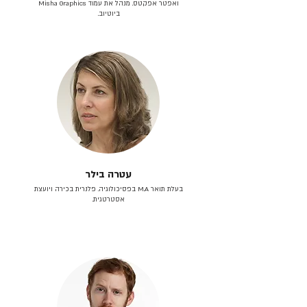
ואפטר אפקטס. מנהל את עמוד Misha Graphics
ביוטיוב.
עטרה בילר
בעלת תואר M.A בפסיכולוגיה. פלנרית בכירה ויועצת
אסטרטגית.