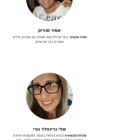
אמיר סנדיק
מנהל מקצועי
, בוגר מכללת ACC, משחק עם תובנות, מילים
ומסרים כבר 20 שנים.
שלי גרינפלד גורי
מנהלת מקצועית
בוגרת בצלאל במגמה לתקשורת חזותית.
בעברה כיהנה כארטית בכירה בראובני פרידן, ענבר