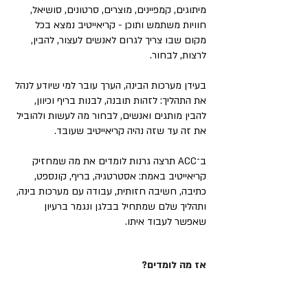
מיתוגים, קמפיינים, מוצרים, סרטונים, סושיאל,
חוויות משתמש ותוכן - קריאייטיב נמצא בכל
מקום שבו צריך לגרום לאנשים לעצור, להבין,
לרצות, לבחור.
בעידן מערכות הבינה, הערך עובר למי שיודע לנהל
את התהליך: לזהות תובנה, לבנות בריף וכיוון,
להבין מותגים ואנשים, לבחור מה לעשות ולהוביל
את זה עד שזה נהיה קריאייטיב שעובד.
ב־ACC תרצה גרנות לומדים את מה שמחזיק
קריאייטיב באמת: אסטרטגיה, בריף, קונספט,
כתיבה, חשיבה חזותית, עבודה עם מערכות בינה,
ותהליך שלם שמתחיל בבלגן ונגמר ברעיון
שאפשר לעבוד איתו.
אז מה לומדים?