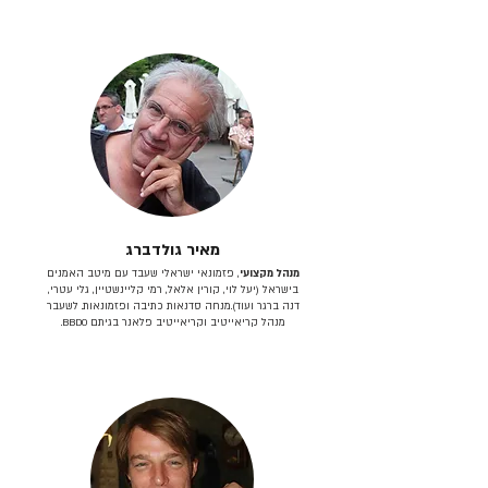
מאיר גולדברג
מנהל מקצועי
, פזמונאי ישראלי שעבד עם מיטב האמנים
בישראל (יעל לוי, קורין אלאל, רמי קליינשטיין, גלי עטרי,
דנה ברגר ועוד).מנחה סדנאות כתיבה ופזמונאות. לשעבר
מנהל קריאייטיב וקריאייטיב פלאנר בגיתם BBDO.