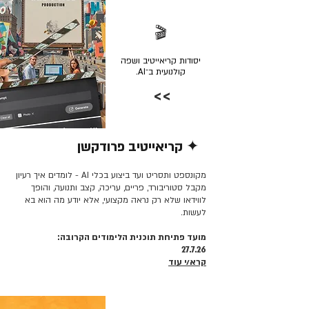
🎬
יסודות קריאייטיב ושפה
קולנועית ב־AI.
>>
✦ קריאייטיב פרודקשן
קרא/י עוד >>
מקונספט ותסריט ועד ביצוע בכלי AI - לומדים איך רעיון
מקבל סטוריבורד, פריים, עריכה, קצב ותנועה, והופך
לווידאו שלא רק נראה מקצועי, אלא יודע מה הוא בא
לעשות.
מועד פתיחת תוכנית הלימודים הקרובה:
27.7.26
קרא/י עוד