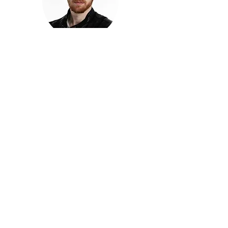
חזקוש ישורון
בוגר מכללת ACC. מנהל קריאייטיב בליאו ברנט. מוותיקי
הבלוגרים ויוצרי הרשת בישראל, שגם פרצו את גבולות
המדיה. משחק ושר בקמפיינים פרסומיים, והשתתף במגוון
ערבי קומדיה וסאטירה על במות שונות.
בלי בריף
🎙️
הפודקאסט של ACC
שיחות עם בוגרות ובוגרי ACC על רעיונות, דרך, מקצוע,
טעויות ותפניות - ועל מה שקורה כשהקריאייטיב יוצא
מהכיתה ומתחיל לעבוד בעולם.