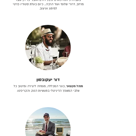
מרחב, דרורי שלומי ועוד הרבה… כיום בעלת סטודיו פרטי
למיתוג ועיצוב.
דור יעקובסון
מנהל מקצועי
, בוגר המכללה, מומחה ליצירה ומיטוב כל
שלבי המשפך הדיגיטלי בתעשיות הטק והקריפטו.