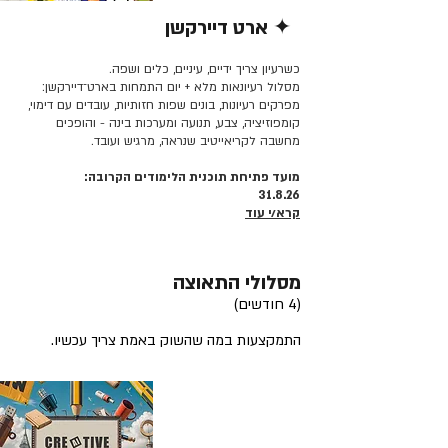
✦ ארט דיירקשן
קרא/י עוד >>
כשרעיון צריך ידיים, עיניים, כלים ושפה.
מסלול רעיונאות מלא + יום התמחות בארט־דיירקשן:
מפרקים רעיונות, בונים שפות חזותיות, עובדים עם דימוי,
קומפוזיציה, צבע, תנועה ומערכות בינה - והופכים
מחשבה לקריאייטיב שנראה, מרגיש ועובד.
מועד פתיחת תוכנית הלימודים הקרובה:
31.8.26
קרא/י עוד
מסלולי התאוצה
(4 חודשים)
התמקצעות במה שהשוק באמת צריך עכשיו.