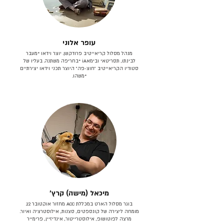
עופר אלוני
מנהל מסלול קריאייטיב פרודקשן. יוצר וידאו *מעבר
לבינתו, תסריטאי וב​ימאiA‎ *בחריפה משתנה. בעליו של
סטודיו הקריאייטיב ״חוצ-פה״ היוצר תכני וידאו יצירתיים
*משהו.
מיכאל (מישה) קרץ׳
בוגר מסלול הארט במכללת ACC מחזור אוקטובר 12.
מומחה ליצירה של קונספטים, סצנות, אילוסטרציה ואיור.
מרצה לפוטושופ, אילוסטרייטור, אינדיזיין, פרימייר