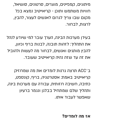
מיתוגים, קמפיינים, מוצרים, סרטונים, סושיאל,
חוויות משתמש ותוכן - קריאייטיב נמצא בכל
מקום שבו צריך לגרום לאנשים לעצור, להבין,
לרצות, לבחור.
בעידן מערכות הבינה, הערך עובר למי שיודע לנהל
את התהליך: לזהות תובנה, לבנות בריף וכיוון,
להבין מותגים ואנשים, לבחור מה לעשות ולהוביל
את זה עד שזה נהיה קריאייטיב שעובד.
ב־ACC תרצה גרנות לומדים את מה שמחזיק
קריאייטיב באמת: אסטרטגיה, בריף, קונספט,
כתיבה, חשיבה חזותית, עבודה עם מערכות בינה,
ותהליך שלם שמתחיל בבלגן ונגמר ברעיון
שאפשר לעבוד איתו.
אז מה לומדים?