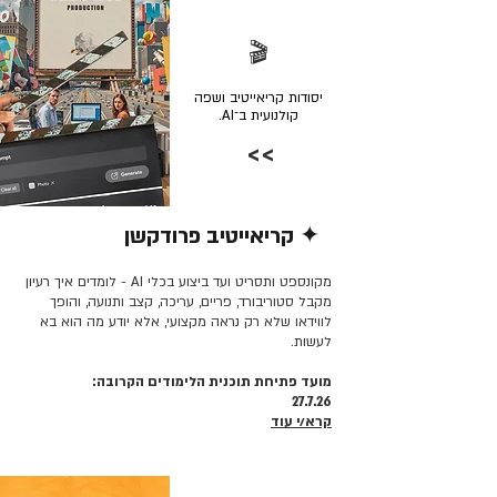
🎬
יסודות קריאייטיב ושפה
קולנועית ב־AI.
>>
✦ קריאייטיב פרודקשן
קרא/י עוד >>
מקונספט ותסריט ועד ביצוע בכלי AI - לומדים איך רעיון
מקבל סטוריבורד, פריים, עריכה, קצב ותנועה, והופך
לווידאו שלא רק נראה מקצועי, אלא יודע מה הוא בא
לעשות.
מועד פתיחת תוכנית הלימודים הקרובה:
27.7.26
קרא/י עוד