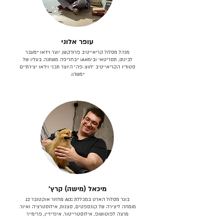
עופר אלוני
מנהל מסלול קריאייטיב פרודקשן. יוצר וידאו *מעבר
לבינתו, תסריטאי וב​ימאiA‎ *בחריפה משתנה. בעליו של
סטודיו הקריאייטיב ״חוצ-פה״ היוצר תכני וידאו יצירתיים
*משהו.
מיכאל (מישה) קרץ׳
בוגר מסלול הארט במכללת ACC מחזור אוקטובר 12.
מומחה ליצירה של קונספטים, סצנות, אילוסטרציה ואיור.
מרצה לפוטושופ, אילוסטרייטור, אינדיזיין, פרימייר