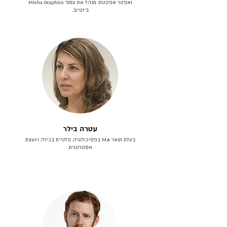
ואפטר אפקטס. מנהל את עמוד Misha Graphics
ביוטיוב.
עטרה בילר
בעלת תואר M.A בפסיכולוגיה. פלנרית בכירה ויועצת
אסטרטגית.