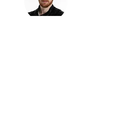
חזקוש ישורון
בוגר מכללת ACC. מנהל קריאייטיב בליאו ברנט. מוותיקי
הבלוגרים ויוצרי הרשת בישראל, שגם פרצו את גבולות
המדיה. משחק ושר בקמפיינים פרסומיים, והשתתף במגוון
ערבי קומדיה וסאטירה על במות שונות.
בלי בריף
🎙️
הפודקאסט של ACC
שיחות עם בוגרות ובוגרי ACC על רעיונות, דרך, מקצוע,
טעויות ותפניות - ועל מה שקורה כשהקריאייטיב יוצא
מהכיתה ומתחיל לעבוד בעולם.