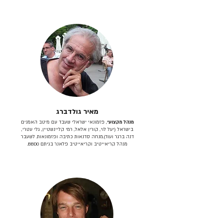
מאיר גולדברג
מנהל מקצועי
, פזמונאי ישראלי שעבד עם מיטב האמנים
בישראל (יעל לוי, קורין אלאל, רמי קליינשטיין, גלי עטרי,
דנה ברגר ועוד).מנחה סדנאות כתיבה ופזמונאות. לשעבר
מנהל קריאייטיב וקריאייטיב פלאנר בגיתם BBDO.