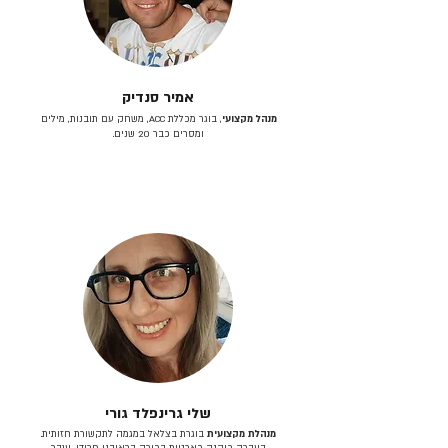
אמיר סנדיק
מנהל מקצועי
, בוגר מכללת ACC, משחק עם תובנות, מילים
ומסרים כבר 20 שנים.
שלי גרינפלד גורי
מנהלת מקצועית
בוגרת בצלאל במגמה לתקשורת חזותית.
בעברה כיהנה כארטית בכירה בראובני פרידן, ענבר