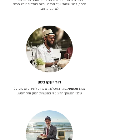
מרחב, דרורי שלומי ועוד הרבה… כיום בעלת סטודיו פרטי
למיתוג ועיצוב.
דור יעקובסון
מנהל מקצועי
, בוגר המכללה, מומחה ליצירה ומיטוב כל
שלבי המשפך הדיגיטלי בתעשיות הטק והקריפטו.