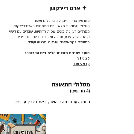
✦ ארט דיירקשן
קרא/י עוד >>
כשרעיון צריך ידיים, עיניים, כלים ושפה.
מסלול רעיונאות מלא + יום התמחות בארט־דיירקשן:
מפרקים רעיונות, בונים שפות חזותיות, עובדים עם דימוי,
קומפוזיציה, צבע, תנועה ומערכות בינה - והופכים
מחשבה לקריאייטיב שנראה, מרגיש ועובד.
מועד פתיחת תוכנית הלימודים הקרובה:
31.8.26
קרא/י עוד
מסלולי התאוצה
(4 חודשים)
התמקצעות במה שהשוק באמת צריך עכשיו.