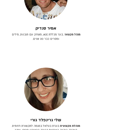
אמיר סנדיק
מנהל מקצועי
, בוגר מכללת ACC, משחק עם תובנות, מילים
ומסרים כבר 20 שנים.
שלי גרינפלד גורי
מנהלת מקצועית
בוגרת בצלאל במגמה לתקשורת חזותית.
בעברה כיהנה כארטית בכירה בראובני פרידן, ענבר