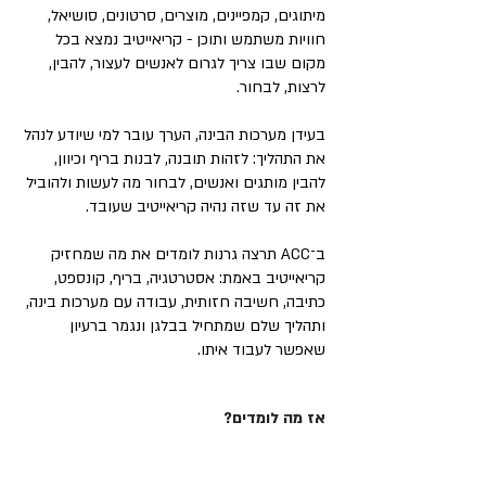
מיתוגים, קמפיינים, מוצרים, סרטונים, סושיאל,
חוויות משתמש ותוכן - קריאייטיב נמצא בכל
מקום שבו צריך לגרום לאנשים לעצור, להבין,
לרצות, לבחור.
בעידן מערכות הבינה, הערך עובר למי שיודע לנהל
את התהליך: לזהות תובנה, לבנות בריף וכיוון,
להבין מותגים ואנשים, לבחור מה לעשות ולהוביל
את זה עד שזה נהיה קריאייטיב שעובד.
ב־ACC תרצה גרנות לומדים את מה שמחזיק
קריאייטיב באמת: אסטרטגיה, בריף, קונספט,
כתיבה, חשיבה חזותית, עבודה עם מערכות בינה,
ותהליך שלם שמתחיל בבלגן ונגמר ברעיון
שאפשר לעבוד איתו.
אז מה לומדים?