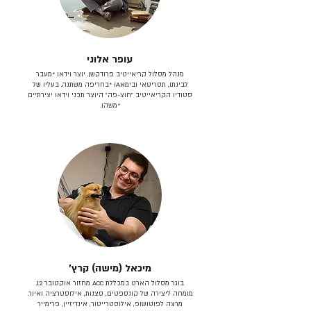
עופר אלוני
מנהל מסלול קריאייטיב פרודקשן. יוצר וידאו *מעבר
לבינתו, תסריטאי וב​ימאiA‎ *בחריפה משתנה. בעליו של
סטודיו הקריאייטיב ״חוצ-פה״ היוצר תכני וידאו יצירתיים
*משהו.
מיכאל (מישה) קרץ׳
בוגר מסלול הארט במכללת ACC מחזור אוקטובר 12.
מומחה ליצירה של קונספטים, סצנות, אילוסטרציה ואיור.
מרצה לפוטושופ, אילוסטרייטור, אינדיזיין, פרימייר