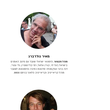
מאיר גולדברג
מנהל מקצועי
, פזמונאי ישראלי שעבד עם מיטב האמנים
בישראל (יעל לוי, קורין אלאל, רמי קליינשטיין, גלי עטרי,
דנה ברגר ועוד).מנחה סדנאות כתיבה ופזמונאות. לשעבר
מנהל קריאייטיב וקריאייטיב פלאנר בגיתם BBDO.