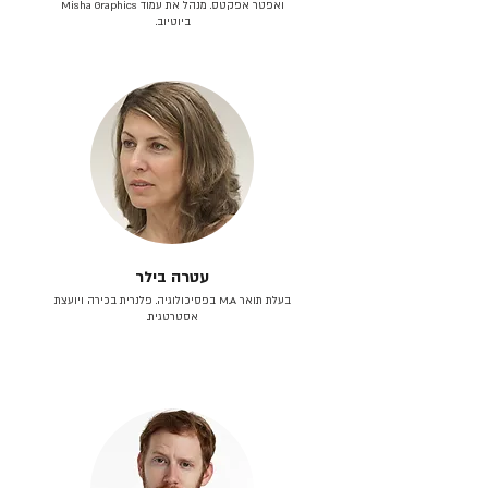
ואפטר אפקטס. מנהל את עמוד Misha Graphics
ביוטיוב.
עטרה בילר
בעלת תואר M.A בפסיכולוגיה. פלנרית בכירה ויועצת
אסטרטגית.