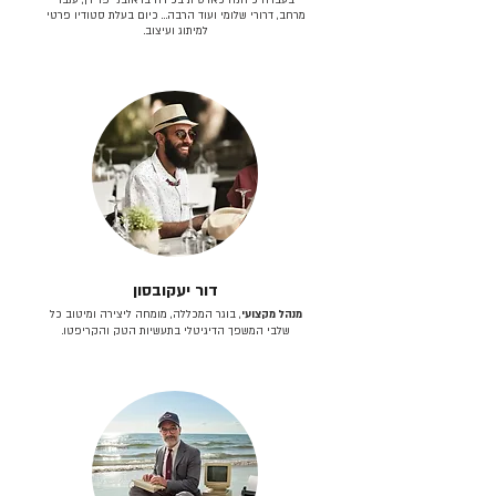
מרחב, דרורי שלומי ועוד הרבה… כיום בעלת סטודיו פרטי
למיתוג ועיצוב.
דור יעקובסון
מנהל מקצועי
, בוגר המכללה, מומחה ליצירה ומיטוב כל
שלבי המשפך הדיגיטלי בתעשיות הטק והקריפטו.