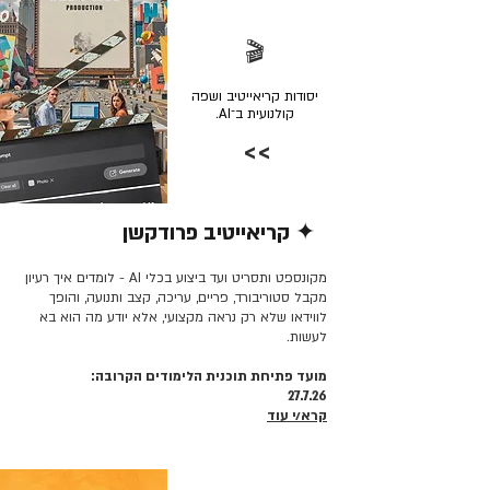
🎬
יסודות קריאייטיב ושפה
קולנועית ב־AI.
>>
✦ קריאייטיב פרודקשן
קרא/י עוד >>
מקונספט ותסריט ועד ביצוע בכלי AI - לומדים איך רעיון
מקבל סטוריבורד, פריים, עריכה, קצב ותנועה, והופך
לווידאו שלא רק נראה מקצועי, אלא יודע מה הוא בא
לעשות.
מועד פתיחת תוכנית הלימודים הקרובה:
27.7.26
קרא/י עוד