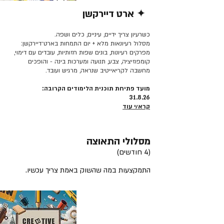
✦ ארט דיירקשן
קרא/י עוד >>
כשרעיון צריך ידיים, עיניים, כלים ושפה.
מסלול רעיונאות מלא + יום התמחות בארט־דיירקשן:
מפרקים רעיונות, בונים שפות חזותיות, עובדים עם דימוי,
קומפוזיציה, צבע, תנועה ומערכות בינה - והופכים
מחשבה לקריאייטיב שנראה, מרגיש ועובד.
מועד פתיחת תוכנית הלימודים הקרובה:
31.8.26
קרא/י עוד
מסלולי התאוצה
(4 חודשים)
התמקצעות במה שהשוק באמת צריך עכשיו.