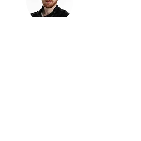
חזקוש ישורון
בוגר מכללת ACC. מנהל קריאייטיב בליאו ברנט. מוותיקי
הבלוגרים ויוצרי הרשת בישראל, שגם פרצו את גבולות
המדיה. משחק ושר בקמפיינים פרסומיים, והשתתף במגוון
ערבי קומדיה וסאטירה על במות שונות.
בלי בריף
🎙️
הפודקאסט של ACC
שיחות עם בוגרות ובוגרי ACC על רעיונות, דרך, מקצוע,
טעויות ותפניות - ועל מה שקורה כשהקריאייטיב יוצא
מהכיתה ומתחיל לעבוד בעולם.