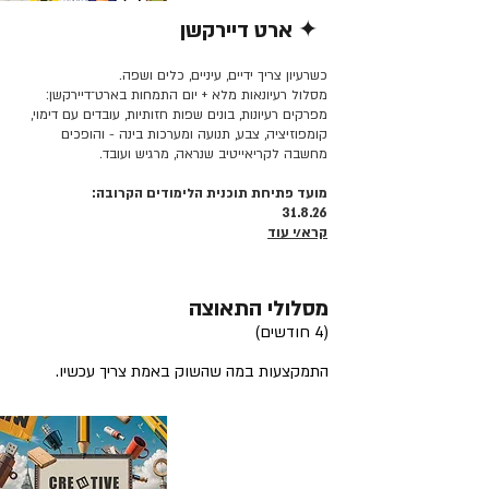
✦ ארט דיירקשן
קרא/י עוד >>
כשרעיון צריך ידיים, עיניים, כלים ושפה.
מסלול רעיונאות מלא + יום התמחות בארט־דיירקשן:
מפרקים רעיונות, בונים שפות חזותיות, עובדים עם דימוי,
קומפוזיציה, צבע, תנועה ומערכות בינה - והופכים
מחשבה לקריאייטיב שנראה, מרגיש ועובד.
מועד פתיחת תוכנית הלימודים הקרובה:
31.8.26
קרא/י עוד
מסלולי התאוצה
(4 חודשים)
התמקצעות במה שהשוק באמת צריך עכשיו.