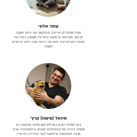
עופר אלוני
מנהל מסלול קריאייטיב פרודקשן. יוצר וידאו *מעבר
לבינתו, תסריטאי וב​ימאiA‎ *בחריפה משתנה. בעליו של
סטודיו הקריאייטיב ״חוצ-פה״ היוצר תכני וידאו יצירתיים
*משהו.
מיכאל (מישה) קרץ׳
בוגר מסלול הארט במכללת ACC מחזור אוקטובר 12.
מומחה ליצירה של קונספטים, סצנות, אילוסטרציה ואיור.
מרצה לפוטושופ, אילוסטרייטור, אינדיזיין, פרימייר