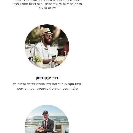
מרחב, דרורי שלומי ועוד הרבה… כיום בעלת סטודיו פרטי
למיתוג ועיצוב.
דור יעקובסון
מנהל מקצועי
, בוגר המכללה, מומחה ליצירה ומיטוב כל
שלבי המשפך הדיגיטלי בתעשיות הטק והקריפטו.