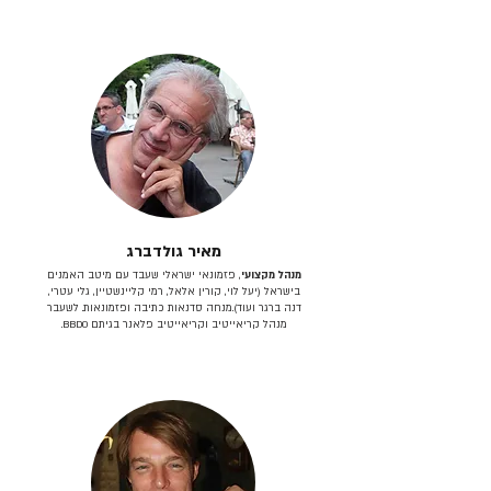
מאיר גולדברג
מנהל מקצועי
, פזמונאי ישראלי שעבד עם מיטב האמנים
בישראל (יעל לוי, קורין אלאל, רמי קליינשטיין, גלי עטרי,
דנה ברגר ועוד).מנחה סדנאות כתיבה ופזמונאות. לשעבר
מנהל קריאייטיב וקריאייטיב פלאנר בגיתם BBDO.