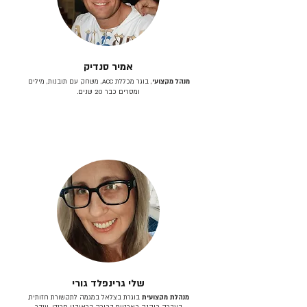
אמיר סנדיק
מנהל מקצועי
, בוגר מכללת ACC, משחק עם תובנות, מילים
ומסרים כבר 20 שנים.
שלי גרינפלד גורי
מנהלת מקצועית
בוגרת בצלאל במגמה לתקשורת חזותית.
בעברה כיהנה כארטית בכירה בראובני פרידן, ענבר