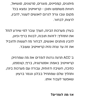
מיתוגים, קמפיינים, מוצרים, סרטונים, סושיאל,
חוויות משתמש ותוכן - קריאייטיב נמצא בכל
מקום שבו צריך לגרום לאנשים לעצור, להבין,
לרצות, לבחור.
בעידן מערכות הבינה, הערך עובר למי שיודע לנהל
את התהליך: לזהות תובנה, לבנות בריף וכיוון,
להבין מותגים ואנשים, לבחור מה לעשות ולהוביל
את זה עד שזה נהיה קריאייטיב שעובד.
ב־ACC תרצה גרנות לומדים את מה שמחזיק
קריאייטיב באמת: אסטרטגיה, בריף, קונספט,
כתיבה, חשיבה חזותית, עבודה עם מערכות בינה,
ותהליך שלם שמתחיל בבלגן ונגמר ברעיון
שאפשר לעבוד איתו.
אז מה לומדים?