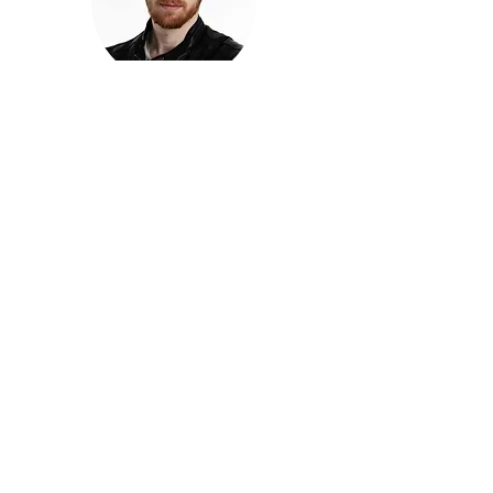
חזקוש ישורון
בוגר מכללת ACC. מנהל קריאייטיב בליאו ברנט. מוותיקי
הבלוגרים ויוצרי הרשת בישראל, שגם פרצו את גבולות
המדיה. משחק ושר בקמפיינים פרסומיים, והשתתף במגוון
ערבי קומדיה וסאטירה על במות שונות.
בלי בריף
🎙️
הפודקאסט של ACC
שיחות עם בוגרות ובוגרי ACC על רעיונות, דרך, מקצוע,
טעויות ותפניות - ועל מה שקורה כשהקריאייטיב יוצא
מהכיתה ומתחיל לעבוד בעולם.