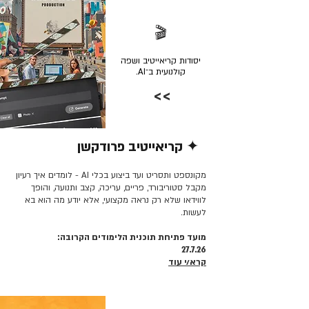
🎬
יסודות קריאייטיב ושפה
קולנועית ב־AI.
>>
✦ קריאייטיב פרודקשן
קרא/י עוד >>
מקונספט ותסריט ועד ביצוע בכלי AI - לומדים איך רעיון
מקבל סטוריבורד, פריים, עריכה, קצב ותנועה, והופך
לווידאו שלא רק נראה מקצועי, אלא יודע מה הוא בא
לעשות.
מועד פתיחת תוכנית הלימודים הקרובה:
27.7.26
קרא/י עוד