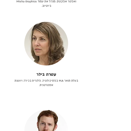
ואפטר אפקטס. מנהל את עמוד Misha Graphics
ביוטיוב.
עטרה בילר
בעלת תואר M.A בפסיכולוגיה. פלנרית בכירה ויועצת
אסטרטגית.