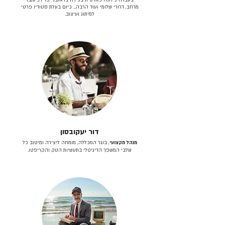
מרחב, דרורי שלומי ועוד הרבה… כיום בעלת סטודיו פרטי
למיתוג ועיצוב.
דור יעקובסון
מנהל מקצועי
, בוגר המכללה, מומחה ליצירה ומיטוב כל
שלבי המשפך הדיגיטלי בתעשיות הטק והקריפטו.