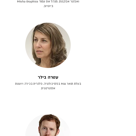
ואפטר אפקטס. מנהל את עמוד Misha Graphics
ביוטיוב.
עטרה בילר
בעלת תואר M.A בפסיכולוגיה. פלנרית בכירה ויועצת
אסטרטגית.