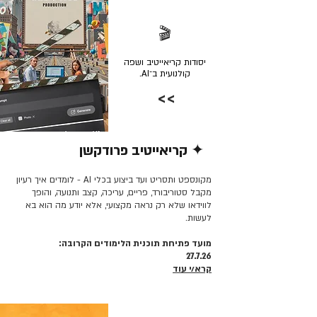
🎬
יסודות קריאייטיב ושפה
קולנועית ב־AI.
>>
✦ קריאייטיב פרודקשן
קרא/י עוד >>
מקונספט ותסריט ועד ביצוע בכלי AI - לומדים איך רעיון
מקבל סטוריבורד, פריים, עריכה, קצב ותנועה, והופך
לווידאו שלא רק נראה מקצועי, אלא יודע מה הוא בא
לעשות.
מועד פתיחת תוכנית הלימודים הקרובה:
27.7.26
קרא/י עוד