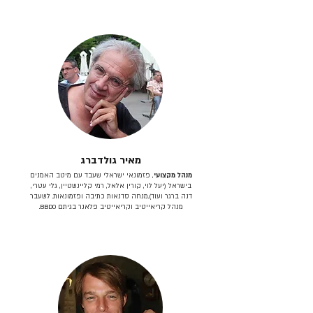
מאיר גולדברג
מנהל מקצועי
, פזמונאי ישראלי שעבד עם מיטב האמנים
בישראל (יעל לוי, קורין אלאל, רמי קליינשטיין, גלי עטרי,
דנה ברגר ועוד).מנחה סדנאות כתיבה ופזמונאות. לשעבר
מנהל קריאייטיב וקריאייטיב פלאנר בגיתם BBDO.