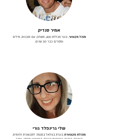
אמיר סנדיק
מנהל מקצועי
, בוגר מכללת ACC, משחק עם תובנות, מילים
ומסרים כבר 20 שנים.
שלי גרינפלד גורי
מנהלת מקצועית
בוגרת בצלאל במגמה לתקשורת חזותית.
בעברה כיהנה כארטית בכירה בראובני פרידן, ענבר