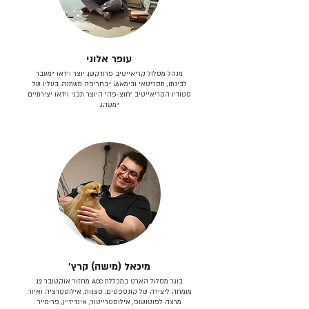
עופר אלוני
מנהל מסלול קריאייטיב פרודקשן. יוצר וידאו *מעבר
לבינתו, תסריטאי וב​ימאiA‎ *בחריפה משתנה. בעליו של
סטודיו הקריאייטיב ״חוצ-פה״ היוצר תכני וידאו יצירתיים
*משהו.
מיכאל (מישה) קרץ׳
בוגר מסלול הארט במכללת ACC מחזור אוקטובר 12.
מומחה ליצירה של קונספטים, סצנות, אילוסטרציה ואיור.
מרצה לפוטושופ, אילוסטרייטור, אינדיזיין, פרימייר