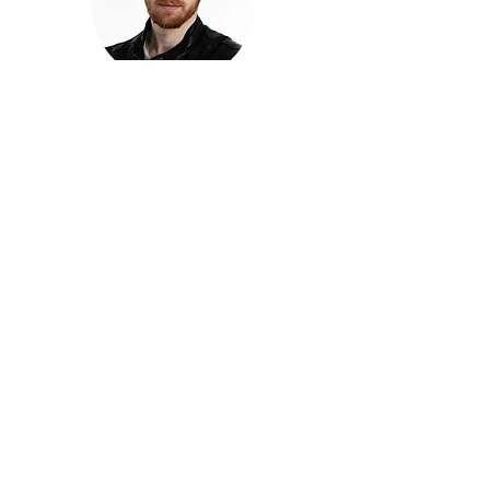
חזקוש ישורון
בוגר מכללת ACC. מנהל קריאייטיב בליאו ברנט. מוותיקי
הבלוגרים ויוצרי הרשת בישראל, שגם פרצו את גבולות
המדיה. משחק ושר בקמפיינים פרסומיים, והשתתף במגוון
ערבי קומדיה וסאטירה על במות שונות.
בלי בריף
🎙️
הפודקאסט של ACC
שיחות עם בוגרות ובוגרי ACC על רעיונות, דרך, מקצוע,
טעויות ותפניות - ועל מה שקורה כשהקריאייטיב יוצא
מהכיתה ומתחיל לעבוד בעולם.