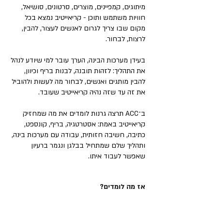
מיתוגים, קמפיינים, מוצרים, סרטונים, סושיאל,
חוויות משתמש ותוכן - קריאייטיב נמצא בכל
מקום שבו צריך לגרום לאנשים לעצור, להבין,
לרצות, לבחור.
בעידן מערכות הבינה, הערך עובר למי שיודע לנהל
את התהליך: לזהות תובנה, לבנות בריף וכיוון,
להבין מותגים ואנשים, לבחור מה לעשות ולהוביל
את זה עד שזה נהיה קריאייטיב שעובד.
ב־ACC תרצה גרנות לומדים את מה שמחזיק
קריאייטיב באמת: אסטרטגיה, בריף, קונספט,
כתיבה, חשיבה חזותית, עבודה עם מערכות בינה,
ותהליך שלם שמתחיל בבלגן ונגמר ברעיון
שאפשר לעבוד איתו.
אז מה לומדים?