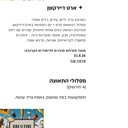
✦ ארט דיירקשן
קרא/י עוד >>
כשרעיון צריך ידיים, עיניים, כלים ושפה.
מסלול רעיונאות מלא + יום התמחות בארט־דיירקשן:
מפרקים רעיונות, בונים שפות חזותיות, עובדים עם דימוי,
קומפוזיציה, צבע, תנועה ומערכות בינה - והופכים
מחשבה לקריאייטיב שנראה, מרגיש ועובד.
מועד פתיחת תוכנית הלימודים הקרובה:
31.8.26
קרא/י עוד
מסלולי התאוצה
(4 חודשים)
התמקצעות במה שהשוק באמת צריך עכשיו.