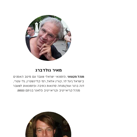
מאיר גולדברג
מנהל מקצועי
, פזמונאי ישראלי שעבד עם מיטב האמנים
בישראל (יעל לוי, קורין אלאל, רמי קליינשטיין, גלי עטרי,
דנה ברגר ועוד).מנחה סדנאות כתיבה ופזמונאות. לשעבר
מנהל קריאייטיב וקריאייטיב פלאנר בגיתם BBDO.