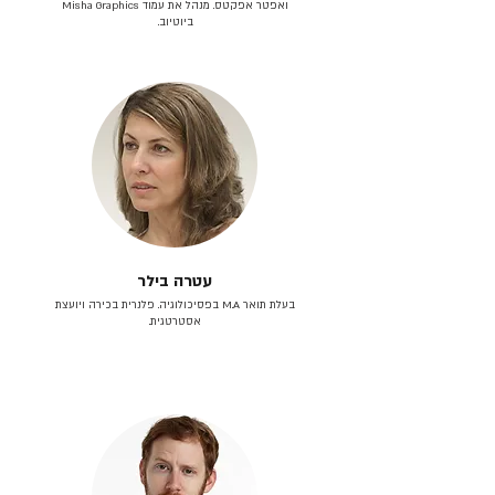
ואפטר אפקטס. מנהל את עמוד Misha Graphics
ביוטיוב.
עטרה בילר
בעלת תואר M.A בפסיכולוגיה. פלנרית בכירה ויועצת
אסטרטגית.