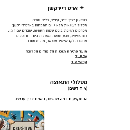
✦ ארט דיירקשן
קרא/י עוד >>
כשרעיון צריך ידיים, עיניים, כלים ושפה.
מסלול רעיונאות מלא + יום התמחות בארט־דיירקשן:
מפרקים רעיונות, בונים שפות חזותיות, עובדים עם דימוי,
קומפוזיציה, צבע, תנועה ומערכות בינה - והופכים
מחשבה לקריאייטיב שנראה, מרגיש ועובד.
מועד פתיחת תוכנית הלימודים הקרובה:
31.8.26
קרא/י עוד
מסלולי התאוצה
(4 חודשים)
התמקצעות במה שהשוק באמת צריך עכשיו.