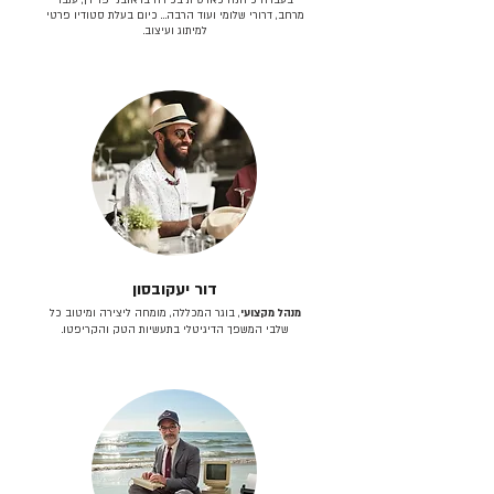
מרחב, דרורי שלומי ועוד הרבה… כיום בעלת סטודיו פרטי
למיתוג ועיצוב.
דור יעקובסון
מנהל מקצועי
, בוגר המכללה, מומחה ליצירה ומיטוב כל
שלבי המשפך הדיגיטלי בתעשיות הטק והקריפטו.