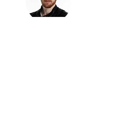
חזקוש ישורון
בוגר מכללת ACC. מנהל קריאייטיב בליאו ברנט. מוותיקי
הבלוגרים ויוצרי הרשת בישראל, שגם פרצו את גבולות
המדיה. משחק ושר בקמפיינים פרסומיים, והשתתף במגוון
ערבי קומדיה וסאטירה על במות שונות.
בלי בריף
🎙️
הפודקאסט של ACC
שיחות עם בוגרות ובוגרי ACC על רעיונות, דרך, מקצוע,
טעויות ותפניות - ועל מה שקורה כשהקריאייטיב יוצא
מהכיתה ומתחיל לעבוד בעולם.