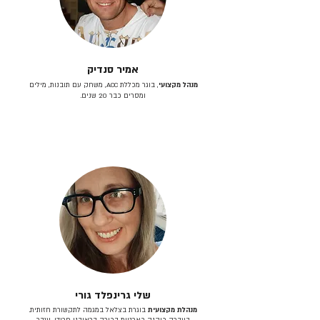
אמיר סנדיק
מנהל מקצועי
, בוגר מכללת ACC, משחק עם תובנות, מילים
ומסרים כבר 20 שנים.
שלי גרינפלד גורי
מנהלת מקצועית
בוגרת בצלאל במגמה לתקשורת חזותית.
בעברה כיהנה כארטית בכירה בראובני פרידן, ענבר