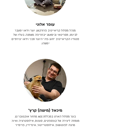
עופר אלוני
מנהל מסלול קריאייטיב פרודקשן. יוצר וידאו *מעבר
לבינתו, תסריטאי וב​ימאiA‎ *בחריפה משתנה. בעליו של
סטודיו הקריאייטיב ״חוצ-פה״ היוצר תכני וידאו יצירתיים
*משהו.
מיכאל (מישה) קרץ׳
בוגר מסלול הארט במכללת ACC מחזור אוקטובר 12.
מומחה ליצירה של קונספטים, סצנות, אילוסטרציה ואיור.
מרצה לפוטושופ, אילוסטרייטור, אינדיזיין, פרימייר