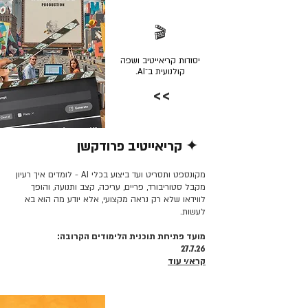
🎬
יסודות קריאייטיב ושפה
קולנועית ב־AI.
>>
✦ קריאייטיב פרודקשן
קרא/י עוד >>
מקונספט ותסריט ועד ביצוע בכלי AI - לומדים איך רעיון
מקבל סטוריבורד, פריים, עריכה, קצב ותנועה, והופך
לווידאו שלא רק נראה מקצועי, אלא יודע מה הוא בא
לעשות.
מועד פתיחת תוכנית הלימודים הקרובה:
27.7.26
קרא/י עוד