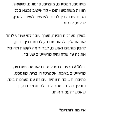
מיתוגים, קמפיינים, מוצרים, סרטונים, סושיאל,
חוויות משתמש ותוכן - קריאייטיב נמצא בכל
מקום שבו צריך לגרום לאנשים לעצור, להבין,
לרצות, לבחור.
בעידן מערכות הבינה, הערך עובר למי שיודע לנהל
את התהליך: לזהות תובנה, לבנות בריף וכיוון,
להבין מותגים ואנשים, לבחור מה לעשות ולהוביל
את זה עד שזה נהיה קריאייטיב שעובד.
ב־ACC תרצה גרנות לומדים את מה שמחזיק
קריאייטיב באמת: אסטרטגיה, בריף, קונספט,
כתיבה, חשיבה חזותית, עבודה עם מערכות בינה,
ותהליך שלם שמתחיל בבלגן ונגמר ברעיון
שאפשר לעבוד איתו.
אז מה לומדים?