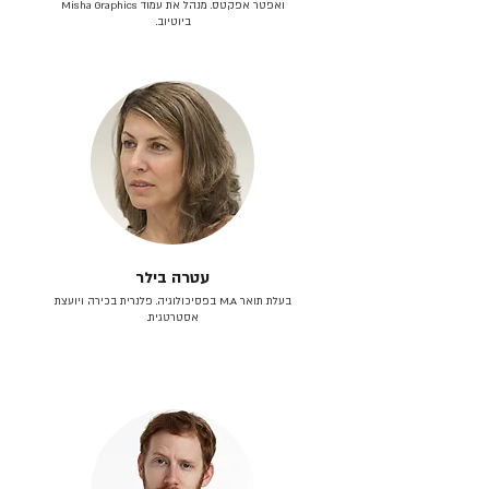
ואפטר אפקטס. מנהל את עמוד Misha Graphics
ביוטיוב.
עטרה בילר
בעלת תואר M.A בפסיכולוגיה. פלנרית בכירה ויועצת
אסטרטגית.