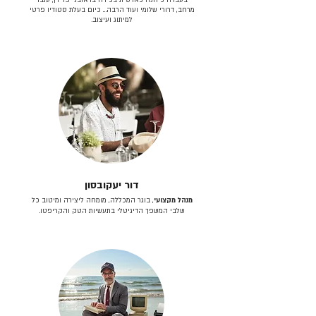
מרחב, דרורי שלומי ועוד הרבה… כיום בעלת סטודיו פרטי
למיתוג ועיצוב.
דור יעקובסון
מנהל מקצועי
, בוגר המכללה, מומחה ליצירה ומיטוב כל
שלבי המשפך הדיגיטלי בתעשיות הטק והקריפטו.