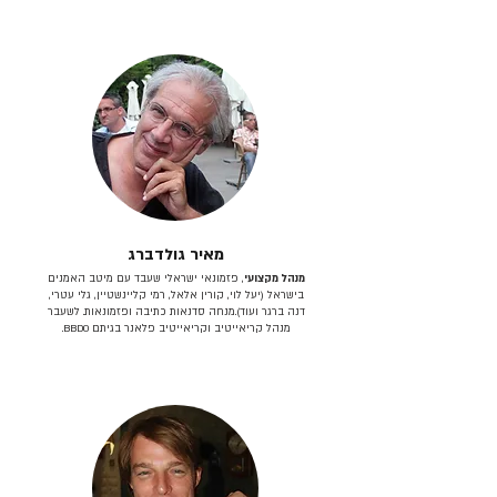
מאיר גולדברג
מנהל מקצועי
, פזמונאי ישראלי שעבד עם מיטב האמנים
בישראל (יעל לוי, קורין אלאל, רמי קליינשטיין, גלי עטרי,
דנה ברגר ועוד).מנחה סדנאות כתיבה ופזמונאות. לשעבר
מנהל קריאייטיב וקריאייטיב פלאנר בגיתם BBDO.