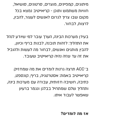
מיתוגים, קמפיינים, מוצרים, סרטונים, סושיאל,
חוויות משתמש ותוכן - קריאייטיב נמצא בכל
מקום שבו צריך לגרום לאנשים לעצור, להבין,
לרצות, לבחור.
בעידן מערכות הבינה, הערך עובר למי שיודע לנהל
את התהליך: לזהות תובנה, לבנות בריף וכיוון,
להבין מותגים ואנשים, לבחור מה לעשות ולהוביל
את זה עד שזה נהיה קריאייטיב שעובד.
ב־ACC תרצה גרנות לומדים את מה שמחזיק
קריאייטיב באמת: אסטרטגיה, בריף, קונספט,
כתיבה, חשיבה חזותית, עבודה עם מערכות בינה,
ותהליך שלם שמתחיל בבלגן ונגמר ברעיון
שאפשר לעבוד איתו.
אז מה לומדים?