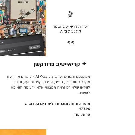
🎬
יסודות קריאייטיב ושפה
קולנועית ב־AI.
>>
✦ קריאייטיב פרודקשן
קרא/י עוד >>
מקונספט ותסריט ועד ביצוע בכלי AI - לומדים איך רעיון
מקבל סטוריבורד, פריים, עריכה, קצב ותנועה, והופך
לווידאו שלא רק נראה מקצועי, אלא יודע מה הוא בא
לעשות.
מועד פתיחת תוכנית הלימודים הקרובה:
27.7.26
קרא/י עוד