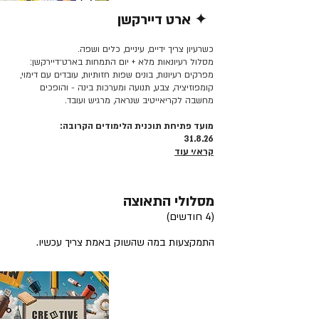
✦ ארט דיירקשן
קרא/י עוד >>
כשרעיון צריך ידיים, עיניים, כלים ושפה.
מסלול רעיונאות מלא + יום התמחות בארט־דיירקשן:
מפרקים רעיונות, בונים שפות חזותיות, עובדים עם דימוי,
קומפוזיציה, צבע, תנועה ומערכות בינה - והופכים
מחשבה לקריאייטיב שנראה, מרגיש ועובד.
מועד פתיחת תוכנית הלימודים הקרובה:
31.8.26
קרא/י עוד
מסלולי התאוצה
(4 חודשים)
התמקצעות במה שהשוק באמת צריך עכשיו.