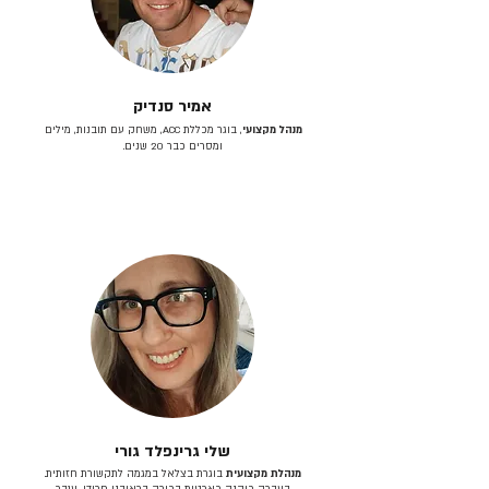
אמיר סנדיק
מנהל מקצועי
, בוגר מכללת ACC, משחק עם תובנות, מילים
ומסרים כבר 20 שנים.
שלי גרינפלד גורי
מנהלת מקצועית
בוגרת בצלאל במגמה לתקשורת חזותית.
בעברה כיהנה כארטית בכירה בראובני פרידן, ענבר