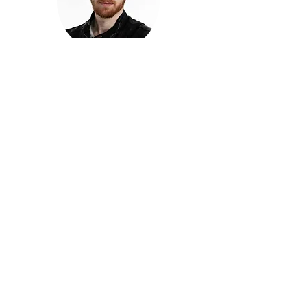
חזקוש ישורון
בוגר מכללת ACC. מנהל קריאייטיב בליאו ברנט. מוותיקי
הבלוגרים ויוצרי הרשת בישראל, שגם פרצו את גבולות
המדיה. משחק ושר בקמפיינים פרסומיים, והשתתף במגוון
ערבי קומדיה וסאטירה על במות שונות.
בלי בריף
🎙️
הפודקאסט של ACC
שיחות עם בוגרות ובוגרי ACC על רעיונות, דרך, מקצוע,
טעויות ותפניות - ועל מה שקורה כשהקריאייטיב יוצא
מהכיתה ומתחיל לעבוד בעולם.