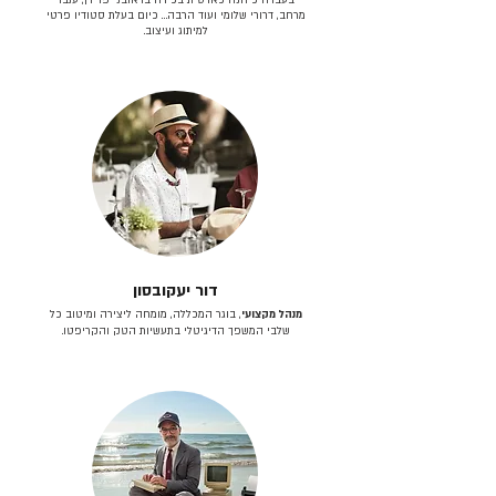
מרחב, דרורי שלומי ועוד הרבה… כיום בעלת סטודיו פרטי
למיתוג ועיצוב.
דור יעקובסון
מנהל מקצועי
, בוגר המכללה, מומחה ליצירה ומיטוב כל
שלבי המשפך הדיגיטלי בתעשיות הטק והקריפטו.