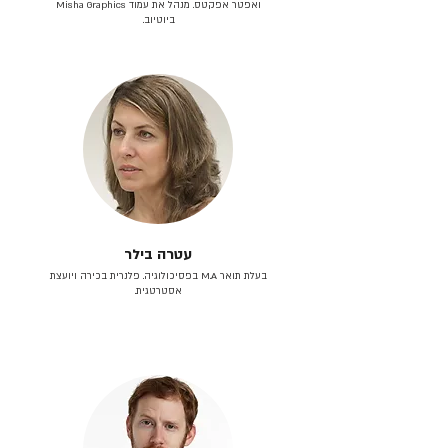
ואפטר אפקטס. מנהל את עמוד Misha Graphics
ביוטיוב.
עטרה בילר
בעלת תואר M.A בפסיכולוגיה. פלנרית בכירה ויועצת
אסטרטגית.