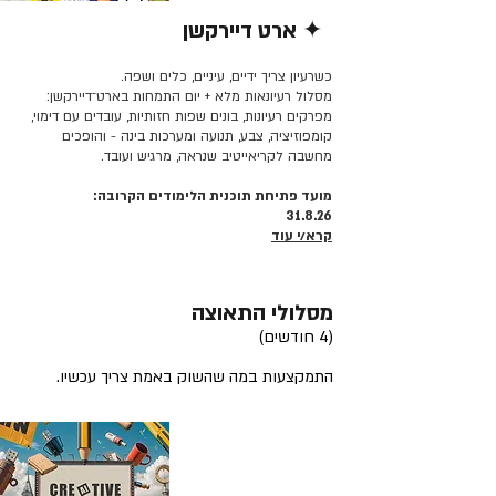
✦ ארט דיירקשן
קרא/י עוד >>
כשרעיון צריך ידיים, עיניים, כלים ושפה.
מסלול רעיונאות מלא + יום התמחות בארט־דיירקשן:
מפרקים רעיונות, בונים שפות חזותיות, עובדים עם דימוי,
קומפוזיציה, צבע, תנועה ומערכות בינה - והופכים
מחשבה לקריאייטיב שנראה, מרגיש ועובד.
מועד פתיחת תוכנית הלימודים הקרובה:
31.8.26
קרא/י עוד
מסלולי התאוצה
(4 חודשים)
התמקצעות במה שהשוק באמת צריך עכשיו.