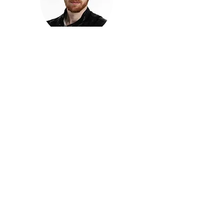
חזקוש ישורון
בוגר מכללת ACC. מנהל קריאייטיב בליאו ברנט. מוותיקי
הבלוגרים ויוצרי הרשת בישראל, שגם פרצו את גבולות
המדיה. משחק ושר בקמפיינים פרסומיים, והשתתף במגוון
ערבי קומדיה וסאטירה על במות שונות.
בלי בריף
🎙️
הפודקאסט של ACC
שיחות עם בוגרות ובוגרי ACC על רעיונות, דרך, מקצוע,
טעויות ותפניות - ועל מה שקורה כשהקריאייטיב יוצא
מהכיתה ומתחיל לעבוד בעולם.