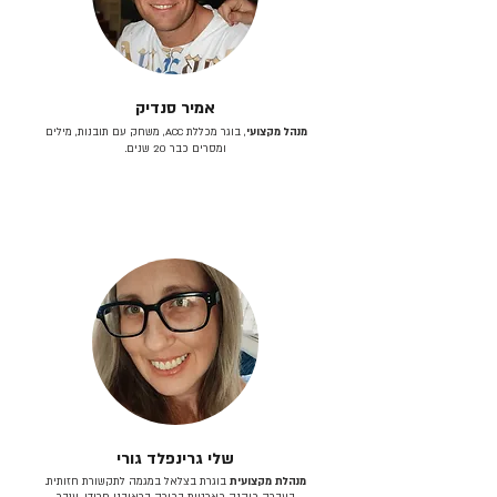
אמיר סנדיק
מנהל מקצועי
, בוגר מכללת ACC, משחק עם תובנות, מילים
ומסרים כבר 20 שנים.
שלי גרינפלד גורי
מנהלת מקצועית
בוגרת בצלאל במגמה לתקשורת חזותית.
בעברה כיהנה כארטית בכירה בראובני פרידן, ענבר