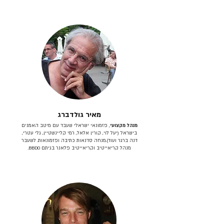
מאיר גולדברג
מנהל מקצועי
, פזמונאי ישראלי שעבד עם מיטב האמנים
בישראל (יעל לוי, קורין אלאל, רמי קליינשטיין, גלי עטרי,
דנה ברגר ועוד).מנחה סדנאות כתיבה ופזמונאות. לשעבר
מנהל קריאייטיב וקריאייטיב פלאנר בגיתם BBDO.