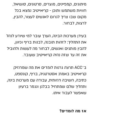
מיתוגים, קמפיינים, מוצרים, סרטונים, סושיאל,
חוויות משתמש ותוכן - קריאייטיב נמצא בכל
מקום שבו צריך לגרום לאנשים לעצור, להבין,
לרצות, לבחור.
בעידן מערכות הבינה, הערך עובר למי שיודע לנהל
את התהליך: לזהות תובנה, לבנות בריף וכיוון,
להבין מותגים ואנשים, לבחור מה לעשות ולהוביל
את זה עד שזה נהיה קריאייטיב שעובד.
ב־ACC תרצה גרנות לומדים את מה שמחזיק
קריאייטיב באמת: אסטרטגיה, בריף, קונספט,
כתיבה, חשיבה חזותית, עבודה עם מערכות בינה,
ותהליך שלם שמתחיל בבלגן ונגמר ברעיון
שאפשר לעבוד איתו.
אז מה לומדים?