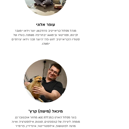
עופר אלוני
מנהל מסלול קריאייטיב פרודקשן. יוצר וידאו *מעבר
לבינתו, תסריטאי וב​ימאiA‎ *בחריפה משתנה. בעליו של
סטודיו הקריאייטיב ״חוצ-פה״ היוצר תכני וידאו יצירתיים
*משהו.
מיכאל (מישה) קרץ׳
בוגר מסלול הארט במכללת ACC מחזור אוקטובר 12.
מומחה ליצירה של קונספטים, סצנות, אילוסטרציה ואיור.
מרצה לפוטושופ, אילוסטרייטור, אינדיזיין, פרימייר