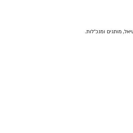
יאל, מותגים ומנכ״לות.