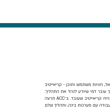
אל, חוויות משתמש ותוכן - קריאייטיב
ך עובר למי שיודע לנהל את התהליך:
לזהות תובנה, לבנות בריף וכיוון, להבין מותגים ואנשים, לבחור מה לעשות ולהוביל את זה עד שזה נהיה קריאייטיב שעובד. ב־ACC תרצה
עבודה עם מערכות בינה, ותהליך שלם