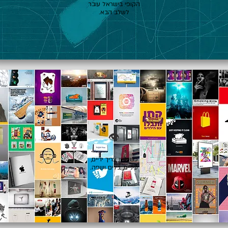
הקופי בישראל עובר
לשלב הבא.
👁️
כשרעיון צריך ידיים,
עיניים, כלים ושפה.