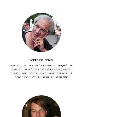
מאיר גולדברג
מנהל מקצועי
, פזמונאי ישראלי שעבד עם מיטב האמנים
בישראל (יעל לוי, קורין אלאל, רמי קליינשטיין, גלי עטרי,
דנה ברגר ועוד).מנחה סדנאות כתיבה ופזמונאות. לשעבר
מנהל קריאייטיב וקריאייטיב פלאנר בגיתם BBDO.