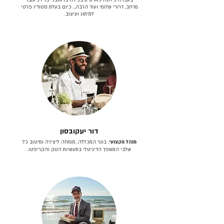
מרחב, דרורי שלומי ועוד הרבה… כיום בעלת סטודיו פרטי
למיתוג ועיצוב.
דור יעקובסון
מנהל מקצועי
, בוגר המכללה, מומחה ליצירה ומיטוב כל
שלבי המשפך הדיגיטלי בתעשיות הטק והקריפטו.