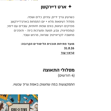
✦ ארט דיירקשן
קרא/י עוד >>
כשרעיון צריך ידיים, עיניים, כלים ושפה.
מסלול רעיונאות מלא + יום התמחות בארט־דיירקשן:
מפרקים רעיונות, בונים שפות חזותיות, עובדים עם דימוי,
קומפוזיציה, צבע, תנועה ומערכות בינה - והופכים
מחשבה לקריאייטיב שנראה, מרגיש ועובד.
מועד פתיחת תוכנית הלימודים הקרובה:
31.8.26
קרא/י עוד
מסלולי התאוצה
(4 חודשים)
התמקצעות במה שהשוק באמת צריך עכשיו.