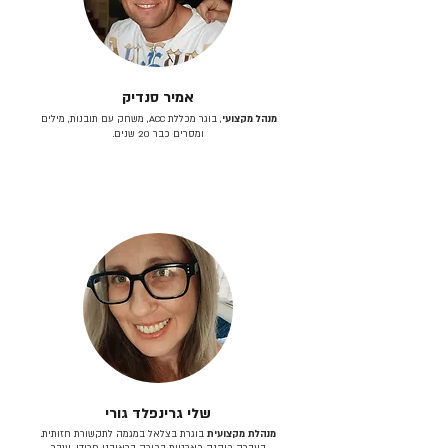
אמיר סנדיק
מנהל מקצועי
, בוגר מכללת ACC, משחק עם תובנות, מילים
ומסרים כבר 20 שנים.
שלי גרינפלד גורי
מנהלת מקצועית
בוגרת בצלאל במגמה לתקשורת חזותית.
בעברה כיהנה כארטית בכירה בראובני פרידן, ענבר