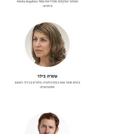
ואפטר אפקטס. מנהל את עמוד Misha Graphics
ביוטיוב.
עטרה בילר
בעלת תואר M.A בפסיכולוגיה. פלנרית בכירה ויועצת
אסטרטגית.