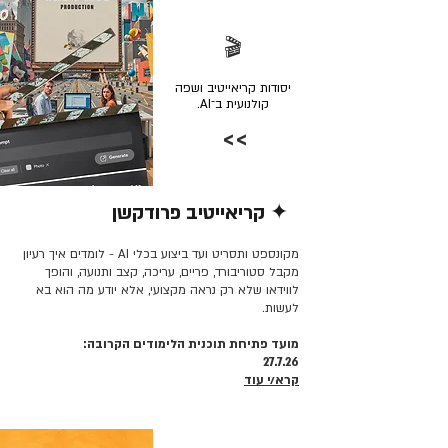
🎬
יסודות קריאייטיב ושפה
קולנועית ב־AI.
>>
✦ קריאייטיב פרודקשן
קרא/י עוד >>
מקונספט ותסריט ועד ביצוע בכלי AI - לומדים איך רעיון
מקבל סטוריבורד, פריים, עריכה, קצב ותנועה, והופך
לווידאו שלא רק נראה מקצועי, אלא יודע מה הוא בא
לעשות.
מועד פתיחת תוכנית הלימודים הקרובה:
27.7.26
קרא/י עוד