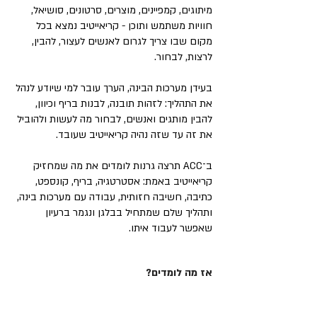
מיתוגים, קמפיינים, מוצרים, סרטונים, סושיאל,
חוויות משתמש ותוכן - קריאייטיב נמצא בכל
מקום שבו צריך לגרום לאנשים לעצור, להבין,
לרצות, לבחור.
בעידן מערכות הבינה, הערך עובר למי שיודע לנהל
את התהליך: לזהות תובנה, לבנות בריף וכיוון,
להבין מותגים ואנשים, לבחור מה לעשות ולהוביל
את זה עד שזה נהיה קריאייטיב שעובד.
ב־ACC תרצה גרנות לומדים את מה שמחזיק
קריאייטיב באמת: אסטרטגיה, בריף, קונספט,
כתיבה, חשיבה חזותית, עבודה עם מערכות בינה,
ותהליך שלם שמתחיל בבלגן ונגמר ברעיון
שאפשר לעבוד איתו.
אז מה לומדים?