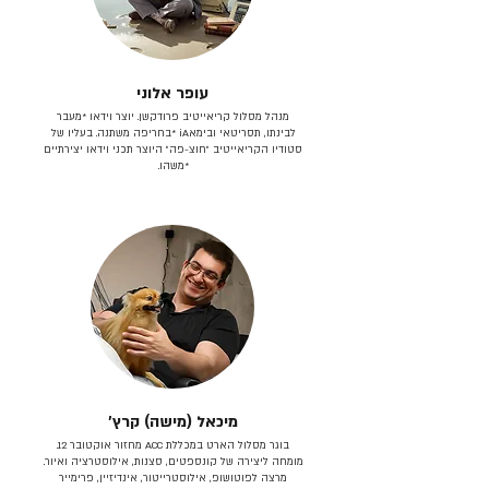
עופר אלוני
מנהל מסלול קריאייטיב פרודקשן. יוצר וידאו *מעבר
לבינתו, תסריטאי וב​ימאiA‎ *בחריפה משתנה. בעליו של
סטודיו הקריאייטיב ״חוצ-פה״ היוצר תכני וידאו יצירתיים
*משהו.
מיכאל (מישה) קרץ׳
בוגר מסלול הארט במכללת ACC מחזור אוקטובר 12.
מומחה ליצירה של קונספטים, סצנות, אילוסטרציה ואיור.
מרצה לפוטושופ, אילוסטרייטור, אינדיזיין, פרימייר