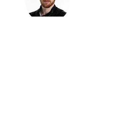
חזקוש ישורון
בוגר מכללת ACC. מנהל קריאייטיב בליאו ברנט. מוותיקי
הבלוגרים ויוצרי הרשת בישראל, שגם פרצו את גבולות
המדיה. משחק ושר בקמפיינים פרסומיים, והשתתף במגוון
ערבי קומדיה וסאטירה על במות שונות.
בלי בריף
🎙️
הפודקאסט של ACC
שיחות עם בוגרות ובוגרי ACC על רעיונות, דרך, מקצוע,
טעויות ותפניות - ועל מה שקורה כשהקריאייטיב יוצא
מהכיתה ומתחיל לעבוד בעולם.