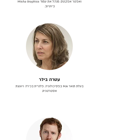
ואפטר אפקטס. מנהל את עמוד Misha Graphics
ביוטיוב.
עטרה בילר
בעלת תואר M.A בפסיכולוגיה. פלנרית בכירה ויועצת
אסטרטגית.