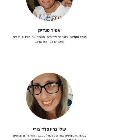
אמיר סנדיק
מנהל מקצועי
, בוגר מכללת ACC, משחק עם תובנות, מילים
ומסרים כבר 20 שנים.
שלי גרינפלד גורי
מנהלת מקצועית
בוגרת בצלאל במגמה לתקשורת חזותית.
בעברה כיהנה כארטית בכירה בראובני פרידן, ענבר