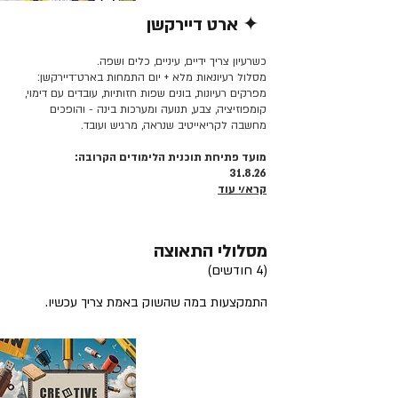
✦ ארט דיירקשן
קרא/י עוד >>
כשרעיון צריך ידיים, עיניים, כלים ושפה.
מסלול רעיונאות מלא + יום התמחות בארט־דיירקשן:
מפרקים רעיונות, בונים שפות חזותיות, עובדים עם דימוי,
קומפוזיציה, צבע, תנועה ומערכות בינה - והופכים
מחשבה לקריאייטיב שנראה, מרגיש ועובד.
מועד פתיחת תוכנית הלימודים הקרובה:
31.8.26
קרא/י עוד
מסלולי התאוצה
(4 חודשים)
התמקצעות במה שהשוק באמת צריך עכשיו.