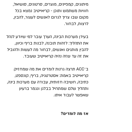
מיתוגים, קמפיינים, מוצרים, סרטונים, סושיאל,
חוויות משתמש ותוכן - קריאייטיב נמצא בכל
מקום שבו צריך לגרום לאנשים לעצור, להבין,
לרצות, לבחור.
בעידן מערכות הבינה, הערך עובר למי שיודע לנהל
את התהליך: לזהות תובנה, לבנות בריף וכיוון,
להבין מותגים ואנשים, לבחור מה לעשות ולהוביל
את זה עד שזה נהיה קריאייטיב שעובד.
ב־ACC תרצה גרנות לומדים את מה שמחזיק
קריאייטיב באמת: אסטרטגיה, בריף, קונספט,
כתיבה, חשיבה חזותית, עבודה עם מערכות בינה,
ותהליך שלם שמתחיל בבלגן ונגמר ברעיון
שאפשר לעבוד איתו.
אז מה לומדים?