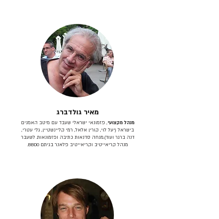
מאיר גולדברג
מנהל מקצועי
, פזמונאי ישראלי שעבד עם מיטב האמנים
בישראל (יעל לוי, קורין אלאל, רמי קליינשטיין, גלי עטרי,
דנה ברגר ועוד).מנחה סדנאות כתיבה ופזמונאות. לשעבר
מנהל קריאייטיב וקריאייטיב פלאנר בגיתם BBDO.