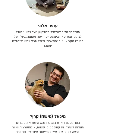
עופר אלוני
מנהל מסלול קריאייטיב פרודקשן. יוצר וידאו *מעבר
לבינתו, תסריטאי וב​ימאiA‎ *בחריפה משתנה. בעליו של
סטודיו הקריאייטיב ״חוצ-פה״ היוצר תכני וידאו יצירתיים
*משהו.
מיכאל (מישה) קרץ׳
בוגר מסלול הארט במכללת ACC מחזור אוקטובר 12.
מומחה ליצירה של קונספטים, סצנות, אילוסטרציה ואיור.
מרצה לפוטושופ, אילוסטרייטור, אינדיזיין, פרימייר