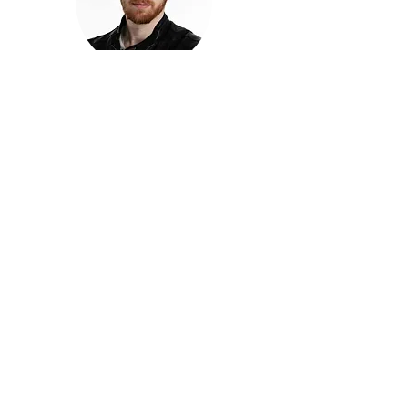
חזקוש ישורון
בוגר מכללת ACC. מנהל קריאייטיב בליאו ברנט. מוותיקי
הבלוגרים ויוצרי הרשת בישראל, שגם פרצו את גבולות
המדיה. משחק ושר בקמפיינים פרסומיים, והשתתף במגוון
ערבי קומדיה וסאטירה על במות שונות.
בלי בריף
🎙️
הפודקאסט של ACC
שיחות עם בוגרות ובוגרי ACC על רעיונות, דרך, מקצוע,
טעויות ותפניות - ועל מה שקורה כשהקריאייטיב יוצא
מהכיתה ומתחיל לעבוד בעולם.