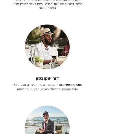
מרחב, דרורי שלומי ועוד הרבה… כיום בעלת סטודיו פרטי
למיתוג ועיצוב.
דור יעקובסון
מנהל מקצועי
, בוגר המכללה, מומחה ליצירה ומיטוב כל
שלבי המשפך הדיגיטלי בתעשיות הטק והקריפטו.