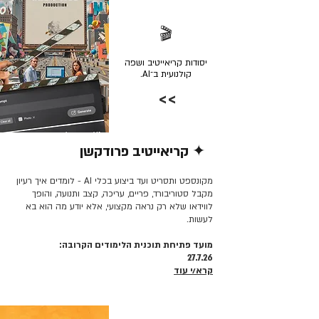
🎬
יסודות קריאייטיב ושפה
קולנועית ב־AI.
>>
✦ קריאייטיב פרודקשן
קרא/י עוד >>
מקונספט ותסריט ועד ביצוע בכלי AI - לומדים איך רעיון
מקבל סטוריבורד, פריים, עריכה, קצב ותנועה, והופך
לווידאו שלא רק נראה מקצועי, אלא יודע מה הוא בא
לעשות.
מועד פתיחת תוכנית הלימודים הקרובה:
27.7.26
קרא/י עוד