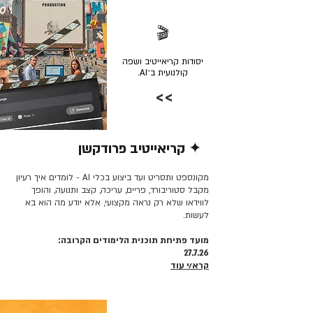
🎬
יסודות קריאייטיב ושפה
קולנועית ב־AI.
>>
✦ קריאייטיב פרודקשן
קרא/י עוד >>
מקונספט ותסריט ועד ביצוע בכלי AI - לומדים איך רעיון
מקבל סטוריבורד, פריים, עריכה, קצב ותנועה, והופך
לווידאו שלא רק נראה מקצועי, אלא יודע מה הוא בא
לעשות.
מועד פתיחת תוכנית הלימודים הקרובה:
27.7.26
קרא/י עוד