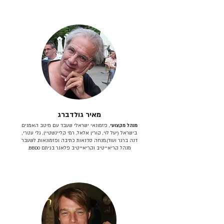
מאיר גולדברג
מנהל מקצועי
, פזמונאי ישראלי שעבד עם מיטב האמנים
בישראל (יעל לוי, קורין אלאל, רמי קליינשטיין, גלי עטרי,
דנה ברגר ועוד).מנחה סדנאות כתיבה ופזמונאות. לשעבר
מנהל קריאייטיב וקריאייטיב פלאנר בגיתם BBDO.