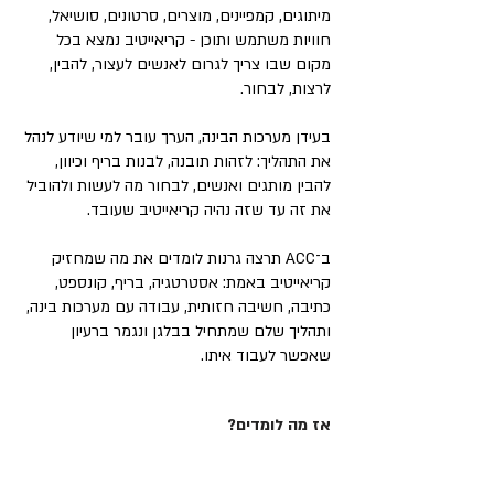
מיתוגים, קמפיינים, מוצרים, סרטונים, סושיאל,
חוויות משתמש ותוכן - קריאייטיב נמצא בכל
מקום שבו צריך לגרום לאנשים לעצור, להבין,
לרצות, לבחור.
בעידן מערכות הבינה, הערך עובר למי שיודע לנהל
את התהליך: לזהות תובנה, לבנות בריף וכיוון,
להבין מותגים ואנשים, לבחור מה לעשות ולהוביל
את זה עד שזה נהיה קריאייטיב שעובד.
ב־ACC תרצה גרנות לומדים את מה שמחזיק
קריאייטיב באמת: אסטרטגיה, בריף, קונספט,
כתיבה, חשיבה חזותית, עבודה עם מערכות בינה,
ותהליך שלם שמתחיל בבלגן ונגמר ברעיון
שאפשר לעבוד איתו.
אז מה לומדים?