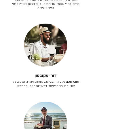
מרחב, דרורי שלומי ועוד הרבה… כיום בעלת סטודיו פרטי
למיתוג ועיצוב.
דור יעקובסון
מנהל מקצועי
, בוגר המכללה, מומחה ליצירה ומיטוב כל
שלבי המשפך הדיגיטלי בתעשיות הטק והקריפטו.