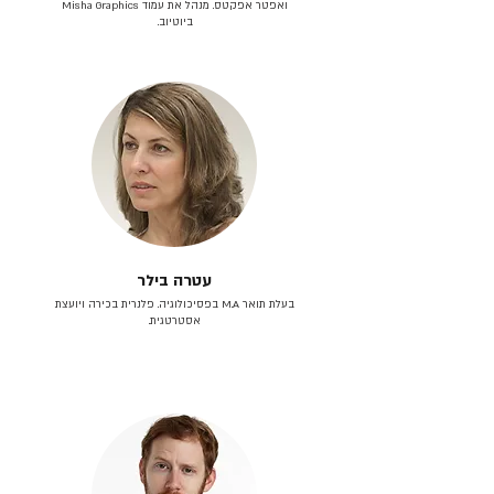
ואפטר אפקטס. מנהל את עמוד Misha Graphics
ביוטיוב.
עטרה בילר
בעלת תואר M.A בפסיכולוגיה. פלנרית בכירה ויועצת
אסטרטגית.