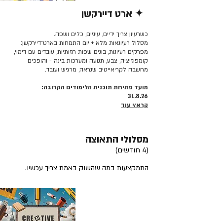
✦ ארט דיירקשן
קרא/י עוד >>
כשרעיון צריך ידיים, עיניים, כלים ושפה.
מסלול רעיונאות מלא + יום התמחות בארט־דיירקשן:
מפרקים רעיונות, בונים שפות חזותיות, עובדים עם דימוי,
קומפוזיציה, צבע, תנועה ומערכות בינה - והופכים
מחשבה לקריאייטיב שנראה, מרגיש ועובד.
מועד פתיחת תוכנית הלימודים הקרובה:
31.8.26
קרא/י עוד
מסלולי התאוצה
(4 חודשים)
התמקצעות במה שהשוק באמת צריך עכשיו.