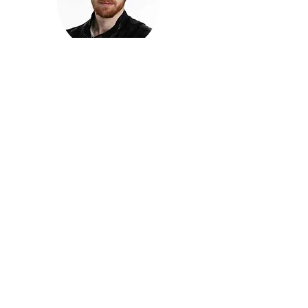
חזקוש ישורון
בוגר מכללת ACC. מנהל קריאייטיב בליאו ברנט. מוותיקי
הבלוגרים ויוצרי הרשת בישראל, שגם פרצו את גבולות
המדיה. משחק ושר בקמפיינים פרסומיים, והשתתף במגוון
ערבי קומדיה וסאטירה על במות שונות.
בלי בריף
🎙️
הפודקאסט של ACC
שיחות עם בוגרות ובוגרי ACC על רעיונות, דרך, מקצוע,
טעויות ותפניות - ועל מה שקורה כשהקריאייטיב יוצא
מהכיתה ומתחיל לעבוד בעולם.