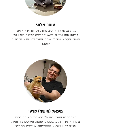
עופר אלוני
מנהל מסלול קריאייטיב פרודקשן. יוצר וידאו *מעבר
לבינתו, תסריטאי וב​ימאiA‎ *בחריפה משתנה. בעליו של
סטודיו הקריאייטיב ״חוצ-פה״ היוצר תכני וידאו יצירתיים
*משהו.
מיכאל (מישה) קרץ׳
בוגר מסלול הארט במכללת ACC מחזור אוקטובר 12.
מומחה ליצירה של קונספטים, סצנות, אילוסטרציה ואיור.
מרצה לפוטושופ, אילוסטרייטור, אינדיזיין, פרימייר