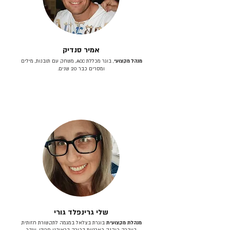
אמיר סנדיק
מנהל מקצועי
, בוגר מכללת ACC, משחק עם תובנות, מילים
ומסרים כבר 20 שנים.
שלי גרינפלד גורי
מנהלת מקצועית
בוגרת בצלאל במגמה לתקשורת חזותית.
בעברה כיהנה כארטית בכירה בראובני פרידן, ענבר