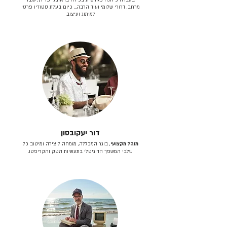
מרחב, דרורי שלומי ועוד הרבה… כיום בעלת סטודיו פרטי
למיתוג ועיצוב.
דור יעקובסון
מנהל מקצועי
, בוגר המכללה, מומחה ליצירה ומיטוב כל
שלבי המשפך הדיגיטלי בתעשיות הטק והקריפטו.