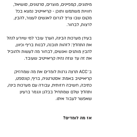
מיתוגים, קמפיינים, מוצרים, סרטונים, סושיאל,
חוויות משתמש ותוכן - קריאייטיב נמצא בכל
מקום שבו צריך לגרום לאנשים לעצור, להבין,
לרצות, לבחור.
בעידן מערכות הבינה, הערך עובר למי שיודע לנהל
את התהליך: לזהות תובנה, לבנות בריף וכיוון,
להבין מותגים ואנשים, לבחור מה לעשות ולהוביל
את זה עד שזה נהיה קריאייטיב שעובד.
ב־ACC תרצה גרנות לומדים את מה שמחזיק
קריאייטיב באמת: אסטרטגיה, בריף, קונספט,
כתיבה, חשיבה חזותית, עבודה עם מערכות בינה,
ותהליך שלם שמתחיל בבלגן ונגמר ברעיון
שאפשר לעבוד איתו.
אז מה לומדים?