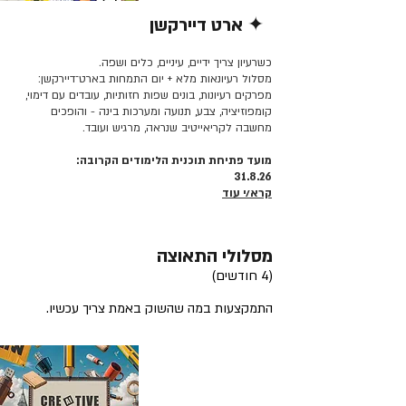
✦ ארט דיירקשן
קרא/י עוד >>
כשרעיון צריך ידיים, עיניים, כלים ושפה.
מסלול רעיונאות מלא + יום התמחות בארט־דיירקשן:
מפרקים רעיונות, בונים שפות חזותיות, עובדים עם דימוי,
קומפוזיציה, צבע, תנועה ומערכות בינה - והופכים
מחשבה לקריאייטיב שנראה, מרגיש ועובד.
מועד פתיחת תוכנית הלימודים הקרובה:
31.8.26
קרא/י עוד
מסלולי התאוצה
(4 חודשים)
התמקצעות במה שהשוק באמת צריך עכשיו.