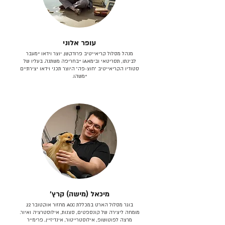
עופר אלוני
מנהל מסלול קריאייטיב פרודקשן. יוצר וידאו *מעבר
לבינתו, תסריטאי וב​ימאiA‎ *בחריפה משתנה. בעליו של
סטודיו הקריאייטיב ״חוצ-פה״ היוצר תכני וידאו יצירתיים
*משהו.
מיכאל (מישה) קרץ׳
בוגר מסלול הארט במכללת ACC מחזור אוקטובר 12.
מומחה ליצירה של קונספטים, סצנות, אילוסטרציה ואיור.
מרצה לפוטושופ, אילוסטרייטור, אינדיזיין, פרימייר