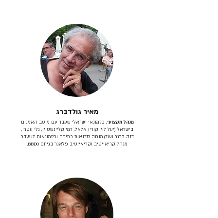
מאיר גולדברג
מנהל מקצועי
, פזמונאי ישראלי שעבד עם מיטב האמנים
בישראל (יעל לוי, קורין אלאל, רמי קליינשטיין, גלי עטרי,
דנה ברגר ועוד).מנחה סדנאות כתיבה ופזמונאות. לשעבר
מנהל קריאייטיב וקריאייטיב פלאנר בגיתם BBDO.