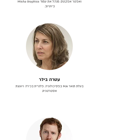
ואפטר אפקטס. מנהל את עמוד Misha Graphics
ביוטיוב.
עטרה בילר
בעלת תואר M.A בפסיכולוגיה. פלנרית בכירה ויועצת
אסטרטגית.