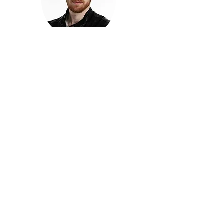
חזקוש ישורון
בוגר מכללת ACC. מנהל קריאייטיב בליאו ברנט. מוותיקי
הבלוגרים ויוצרי הרשת בישראל, שגם פרצו את גבולות
המדיה. משחק ושר בקמפיינים פרסומיים, והשתתף במגוון
ערבי קומדיה וסאטירה על במות שונות.
בלי בריף
🎙️
הפודקאסט של ACC
שיחות עם בוגרות ובוגרי ACC על רעיונות, דרך, מקצוע,
טעויות ותפניות - ועל מה שקורה כשהקריאייטיב יוצא
מהכיתה ומתחיל לעבוד בעולם.