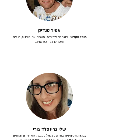
אמיר סנדיק
מנהל מקצועי
, בוגר מכללת ACC, משחק עם תובנות, מילים
ומסרים כבר 20 שנים.
שלי גרינפלד גורי
מנהלת מקצועית
בוגרת בצלאל במגמה לתקשורת חזותית.
בעברה כיהנה כארטית בכירה בראובני פרידן, ענבר