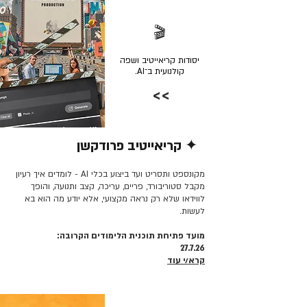
🎬
יסודות קריאייטיב ושפה
קולנועית ב־AI.
>>
✦ קריאייטיב פרודקשן
קרא/י עוד >>
מקונספט ותסריט ועד ביצוע בכלי AI - לומדים איך רעיון
מקבל סטוריבורד, פריים, עריכה, קצב ותנועה, והופך
לווידאו שלא רק נראה מקצועי, אלא יודע מה הוא בא
לעשות.
מועד פתיחת תוכנית הלימודים הקרובה:
27.7.26
קרא/י עוד