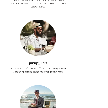
מרחב, דרורי שלומי ועוד הרבה… כיום בעלת סטודיו פרטי
למיתוג ועיצוב.
דור יעקובסון
מנהל מקצועי
, בוגר המכללה, מומחה ליצירה ומיטוב כל
שלבי המשפך הדיגיטלי בתעשיות הטק והקריפטו.