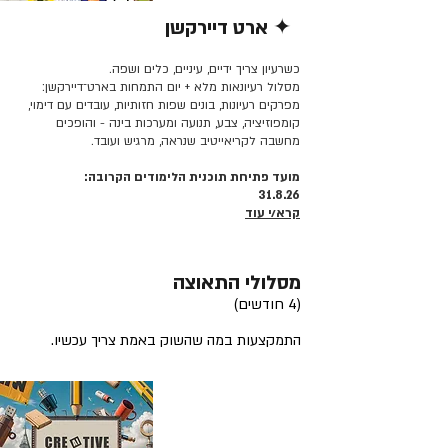
✦ ארט דיירקשן
קרא/י עוד >>
כשרעיון צריך ידיים, עיניים, כלים ושפה.
מסלול רעיונאות מלא + יום התמחות בארט־דיירקשן:
מפרקים רעיונות, בונים שפות חזותיות, עובדים עם דימוי,
קומפוזיציה, צבע, תנועה ומערכות בינה - והופכים
מחשבה לקריאייטיב שנראה, מרגיש ועובד.
מועד פתיחת תוכנית הלימודים הקרובה:
31.8.26
קרא/י עוד
מסלולי התאוצה
(4 חודשים)
התמקצעות במה שהשוק באמת צריך עכשיו.