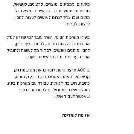
מיתוגים, קמפיינים, מוצרים, סרטונים, סושיאל,
חוויות משתמש ותוכן - קריאייטיב נמצא בכל
מקום שבו צריך לגרום לאנשים לעצור, להבין,
לרצות, לבחור.
בעידן מערכות הבינה, הערך עובר למי שיודע לנהל
את התהליך: לזהות תובנה, לבנות בריף וכיוון,
להבין מותגים ואנשים, לבחור מה לעשות ולהוביל
את זה עד שזה נהיה קריאייטיב שעובד.
ב־ACC תרצה גרנות לומדים את מה שמחזיק
קריאייטיב באמת: אסטרטגיה, בריף, קונספט,
כתיבה, חשיבה חזותית, עבודה עם מערכות בינה,
ותהליך שלם שמתחיל בבלגן ונגמר ברעיון
שאפשר לעבוד איתו.
אז מה לומדים?