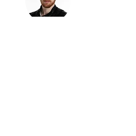
חזקוש ישורון
בוגר מכללת ACC. מנהל קריאייטיב בליאו ברנט. מוותיקי
הבלוגרים ויוצרי הרשת בישראל, שגם פרצו את גבולות
המדיה. משחק ושר בקמפיינים פרסומיים, והשתתף במגוון
ערבי קומדיה וסאטירה על במות שונות.
בלי בריף
🎙️
הפודקאסט של ACC
שיחות עם בוגרות ובוגרי ACC על רעיונות, דרך, מקצוע,
טעויות ותפניות - ועל מה שקורה כשהקריאייטיב יוצא
מהכיתה ומתחיל לעבוד בעולם.