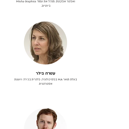
ואפטר אפקטס. מנהל את עמוד Misha Graphics
ביוטיוב.
עטרה בילר
בעלת תואר M.A בפסיכולוגיה. פלנרית בכירה ויועצת
אסטרטגית.