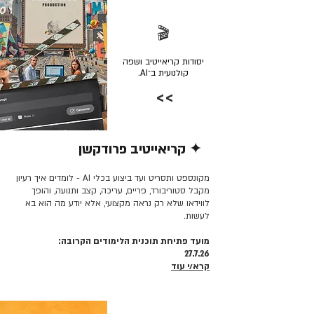
🎬
יסודות קריאייטיב ושפה
קולנועית ב־AI.
>>
✦ קריאייטיב פרודקשן
קרא/י עוד >>
מקונספט ותסריט ועד ביצוע בכלי AI - לומדים איך רעיון
מקבל סטוריבורד, פריים, עריכה, קצב ותנועה, והופך
לווידאו שלא רק נראה מקצועי, אלא יודע מה הוא בא
לעשות.
מועד פתיחת תוכנית הלימודים הקרובה:
27.7.26
קרא/י עוד