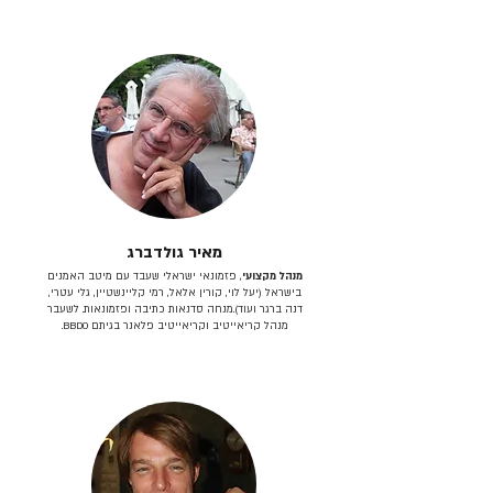
מאיר גולדברג
מנהל מקצועי
, פזמונאי ישראלי שעבד עם מיטב האמנים
בישראל (יעל לוי, קורין אלאל, רמי קליינשטיין, גלי עטרי,
דנה ברגר ועוד).מנחה סדנאות כתיבה ופזמונאות. לשעבר
מנהל קריאייטיב וקריאייטיב פלאנר בגיתם BBDO.