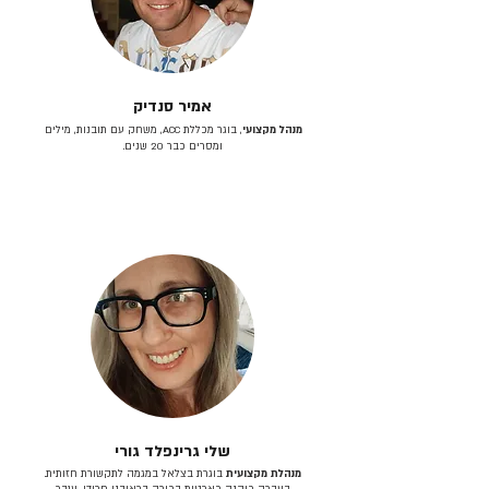
אמיר סנדיק
מנהל מקצועי
, בוגר מכללת ACC, משחק עם תובנות, מילים
ומסרים כבר 20 שנים.
שלי גרינפלד גורי
מנהלת מקצועית
בוגרת בצלאל במגמה לתקשורת חזותית.
בעברה כיהנה כארטית בכירה בראובני פרידן, ענבר