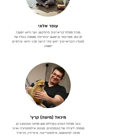
עופר אלוני
מנהל מסלול קריאייטיב פרודקשן. יוצר וידאו *מעבר
לבינתו, תסריטאי וב​ימאiA‎ *בחריפה משתנה. בעליו של
סטודיו הקריאייטיב ״חוצ-פה״ היוצר תכני וידאו יצירתיים
*משהו.
מיכאל (מישה) קרץ׳
בוגר מסלול הארט במכללת ACC מחזור אוקטובר 12.
מומחה ליצירה של קונספטים, סצנות, אילוסטרציה ואיור.
מרצה לפוטושופ, אילוסטרייטור, אינדיזיין, פרימייר