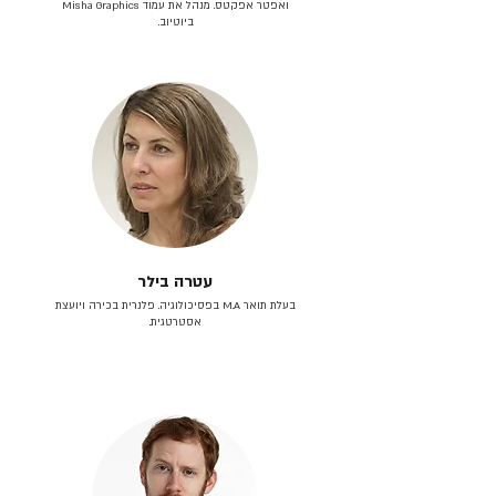
ואפטר אפקטס. מנהל את עמוד Misha Graphics
ביוטיוב.
עטרה בילר
בעלת תואר M.A בפסיכולוגיה. פלנרית בכירה ויועצת
אסטרטגית.