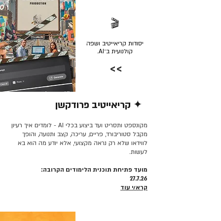
🎬
יסודות קריאייטיב ושפה
קולנועית ב־AI.
>>
✦ קריאייטיב פרודקשן
קרא/י עוד >>
מקונספט ותסריט ועד ביצוע בכלי AI - לומדים איך רעיון
מקבל סטוריבורד, פריים, עריכה, קצב ותנועה, והופך
לווידאו שלא רק נראה מקצועי, אלא יודע מה הוא בא
לעשות.
מועד פתיחת תוכנית הלימודים הקרובה:
27.7.26
קרא/י עוד