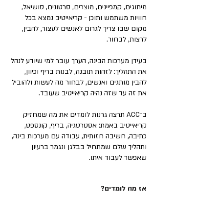
מיתוגים, קמפיינים, מוצרים, סרטונים, סושיאל,
חוויות משתמש ותוכן - קריאייטיב נמצא בכל
מקום שבו צריך לגרום לאנשים לעצור, להבין,
לרצות, לבחור.
בעידן מערכות הבינה, הערך עובר למי שיודע לנהל
את התהליך: לזהות תובנה, לבנות בריף וכיוון,
להבין מותגים ואנשים, לבחור מה לעשות ולהוביל
את זה עד שזה נהיה קריאייטיב שעובד.
ב־ACC תרצה גרנות לומדים את מה שמחזיק
קריאייטיב באמת: אסטרטגיה, בריף, קונספט,
כתיבה, חשיבה חזותית, עבודה עם מערכות בינה,
ותהליך שלם שמתחיל בבלגן ונגמר ברעיון
שאפשר לעבוד איתו.
אז מה לומדים?