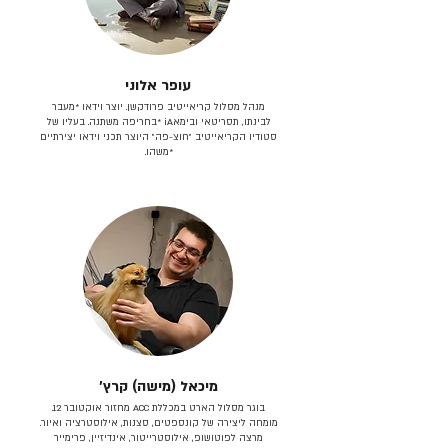
עופר אלוני
מנהל מסלול קריאייטיב פרודקשן. יוצר וידאו *מעבר
לבינתו, תסריטאי וב​ימאiA‎ *בחריפה משתנה. בעליו של
סטודיו הקריאייטיב ״חוצ-פה״ היוצר תכני וידאו יצירתיים
*משהו.
מיכאל (מישה) קרץ׳
בוגר מסלול הארט במכללת ACC מחזור אוקטובר 12.
מומחה ליצירה של קונספטים, סצנות, אילוסטרציה ואיור.
מרצה לפוטושופ, אילוסטרייטור, אינדיזיין, פרימייר