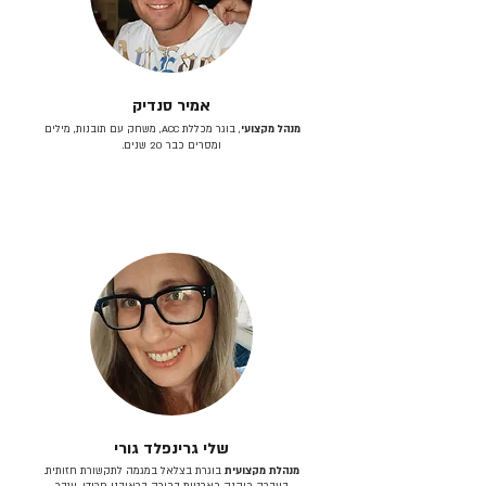
אמיר סנדיק
מנהל מקצועי
, בוגר מכללת ACC, משחק עם תובנות, מילים
ומסרים כבר 20 שנים.
שלי גרינפלד גורי
מנהלת מקצועית
בוגרת בצלאל במגמה לתקשורת חזותית.
בעברה כיהנה כארטית בכירה בראובני פרידן, ענבר