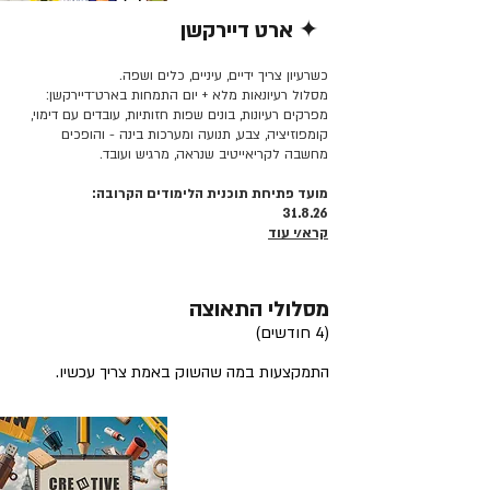
✦ ארט דיירקשן
קרא/י עוד >>
כשרעיון צריך ידיים, עיניים, כלים ושפה.
מסלול רעיונאות מלא + יום התמחות בארט־דיירקשן:
מפרקים רעיונות, בונים שפות חזותיות, עובדים עם דימוי,
קומפוזיציה, צבע, תנועה ומערכות בינה - והופכים
מחשבה לקריאייטיב שנראה, מרגיש ועובד.
מועד פתיחת תוכנית הלימודים הקרובה:
31.8.26
קרא/י עוד
מסלולי התאוצה
(4 חודשים)
התמקצעות במה שהשוק באמת צריך עכשיו.