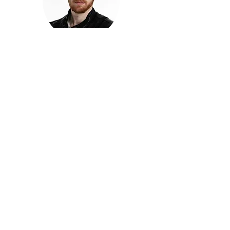
חזקוש ישורון
בוגר מכללת ACC. מנהל קריאייטיב בליאו ברנט. מוותיקי
הבלוגרים ויוצרי הרשת בישראל, שגם פרצו את גבולות
המדיה. משחק ושר בקמפיינים פרסומיים, והשתתף במגוון
ערבי קומדיה וסאטירה על במות שונות.
בלי בריף
🎙️
הפודקאסט של ACC
שיחות עם בוגרות ובוגרי ACC על רעיונות, דרך, מקצוע,
טעויות ותפניות - ועל מה שקורה כשהקריאייטיב יוצא
מהכיתה ומתחיל לעבוד בעולם.