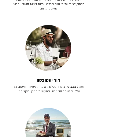
מרחב, דרורי שלומי ועוד הרבה… כיום בעלת סטודיו פרטי
למיתוג ועיצוב.
דור יעקובסון
מנהל מקצועי
, בוגר המכללה, מומחה ליצירה ומיטוב כל
שלבי המשפך הדיגיטלי בתעשיות הטק והקריפטו.