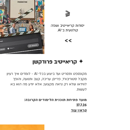
🎬
יסודות קריאייטיב ושפה
קולנועית ב־AI.
>>
✦ קריאייטיב פרודקשן
קרא/י עוד >>
מקונספט ותסריט ועד ביצוע בכלי AI - לומדים איך רעיון
מקבל סטוריבורד, פריים, עריכה, קצב ותנועה, והופך
לווידאו שלא רק נראה מקצועי, אלא יודע מה הוא בא
לעשות.
מועד פתיחת תוכנית הלימודים הקרובה:
27.7.26
קרא/י עוד