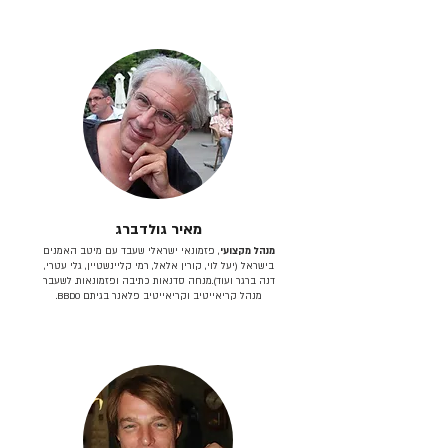
מאיר גולדברג
מנהל מקצועי
, פזמונאי ישראלי שעבד עם מיטב האמנים
בישראל (יעל לוי, קורין אלאל, רמי קליינשטיין, גלי עטרי,
דנה ברגר ועוד).מנחה סדנאות כתיבה ופזמונאות. לשעבר
מנהל קריאייטיב וקריאייטיב פלאנר בגיתם BBDO.