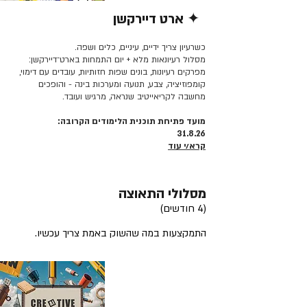
✦ ארט דיירקשן
קרא/י עוד >>
כשרעיון צריך ידיים, עיניים, כלים ושפה.
מסלול רעיונאות מלא + יום התמחות בארט־דיירקשן:
מפרקים רעיונות, בונים שפות חזותיות, עובדים עם דימוי,
קומפוזיציה, צבע, תנועה ומערכות בינה - והופכים
מחשבה לקריאייטיב שנראה, מרגיש ועובד.
מועד פתיחת תוכנית הלימודים הקרובה:
31.8.26
קרא/י עוד
מסלולי התאוצה
(4 חודשים)
התמקצעות במה שהשוק באמת צריך עכשיו.