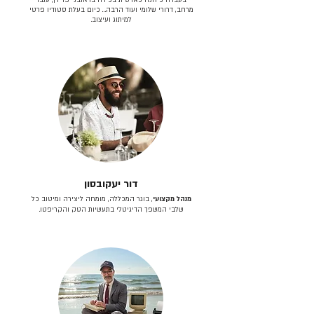
מרחב, דרורי שלומי ועוד הרבה… כיום בעלת סטודיו פרטי
למיתוג ועיצוב.
דור יעקובסון
מנהל מקצועי
, בוגר המכללה, מומחה ליצירה ומיטוב כל
שלבי המשפך הדיגיטלי בתעשיות הטק והקריפטו.