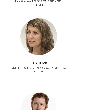
ואפטר אפקטס. מנהל את עמוד Misha Graphics
ביוטיוב.
עטרה בילר
בעלת תואר M.A בפסיכולוגיה. פלנרית בכירה ויועצת
אסטרטגית.