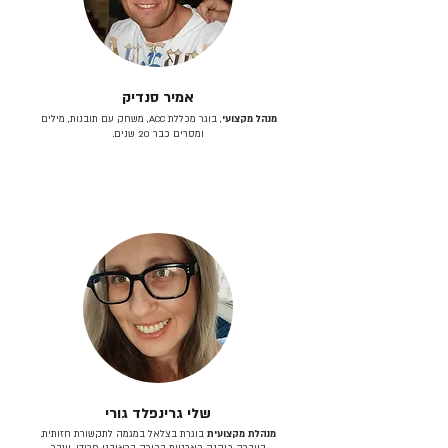
אמיר סנדיק
מנהל מקצועי
, בוגר מכללת ACC, משחק עם תובנות, מילים
ומסרים כבר 20 שנים.
שלי גרינפלד גורי
מנהלת מקצועית
בוגרת בצלאל במגמה לתקשורת חזותית.
בעברה כיהנה כארטית בכירה בראובני פרידן, ענבר