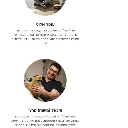
עופר אלוני
מנהל מסלול קריאייטיב פרודקשן. יוצר וידאו *מעבר
לבינתו, תסריטאי וב​ימאiA‎ *בחריפה משתנה. בעליו של
סטודיו הקריאייטיב ״חוצ-פה״ היוצר תכני וידאו יצירתיים
*משהו.
מיכאל (מישה) קרץ׳
בוגר מסלול הארט במכללת ACC מחזור אוקטובר 12.
מומחה ליצירה של קונספטים, סצנות, אילוסטרציה ואיור.
מרצה לפוטושופ, אילוסטרייטור, אינדיזיין, פרימייר