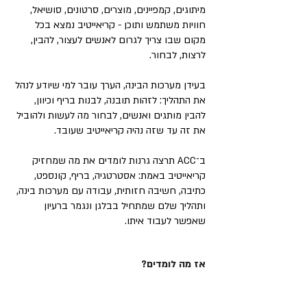
מיתוגים, קמפיינים, מוצרים, סרטונים, סושיאל,
חוויות משתמש ותוכן - קריאייטיב נמצא בכל
מקום שבו צריך לגרום לאנשים לעצור, להבין,
לרצות, לבחור.
בעידן מערכות הבינה, הערך עובר למי שיודע לנהל
את התהליך: לזהות תובנה, לבנות בריף וכיוון,
להבין מותגים ואנשים, לבחור מה לעשות ולהוביל
את זה עד שזה נהיה קריאייטיב שעובד.
ב־ACC תרצה גרנות לומדים את מה שמחזיק
קריאייטיב באמת: אסטרטגיה, בריף, קונספט,
כתיבה, חשיבה חזותית, עבודה עם מערכות בינה,
ותהליך שלם שמתחיל בבלגן ונגמר ברעיון
שאפשר לעבוד איתו.
אז מה לומדים?