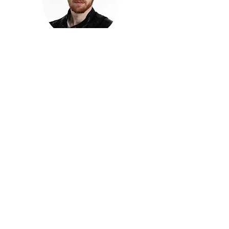
חזקוש ישורון
בוגר מכללת ACC. מנהל קריאייטיב בליאו ברנט. מוותיקי
הבלוגרים ויוצרי הרשת בישראל, שגם פרצו את גבולות
המדיה. משחק ושר בקמפיינים פרסומיים, והשתתף במגוון
ערבי קומדיה וסאטירה על במות שונות.
בלי בריף
🎙️
הפודקאסט של ACC
שיחות עם בוגרות ובוגרי ACC על רעיונות, דרך, מקצוע,
טעויות ותפניות - ועל מה שקורה כשהקריאייטיב יוצא
מהכיתה ומתחיל לעבוד בעולם.