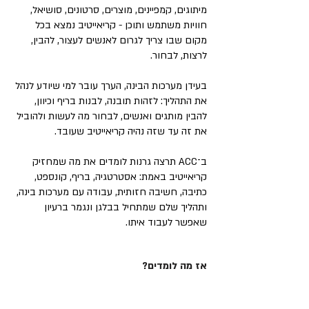
מיתוגים, קמפיינים, מוצרים, סרטונים, סושיאל,
חוויות משתמש ותוכן - קריאייטיב נמצא בכל
מקום שבו צריך לגרום לאנשים לעצור, להבין,
לרצות, לבחור.
בעידן מערכות הבינה, הערך עובר למי שיודע לנהל
את התהליך: לזהות תובנה, לבנות בריף וכיוון,
להבין מותגים ואנשים, לבחור מה לעשות ולהוביל
את זה עד שזה נהיה קריאייטיב שעובד.
ב־ACC תרצה גרנות לומדים את מה שמחזיק
קריאייטיב באמת: אסטרטגיה, בריף, קונספט,
כתיבה, חשיבה חזותית, עבודה עם מערכות בינה,
ותהליך שלם שמתחיל בבלגן ונגמר ברעיון
שאפשר לעבוד איתו.
אז מה לומדים?