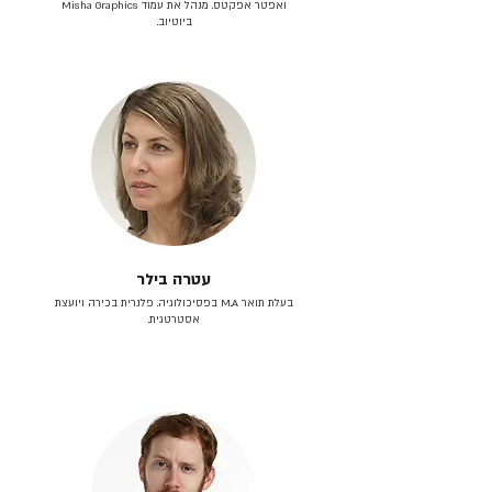
ואפטר אפקטס. מנהל את עמוד Misha Graphics
ביוטיוב.
עטרה בילר
בעלת תואר M.A בפסיכולוגיה. פלנרית בכירה ויועצת
אסטרטגית.