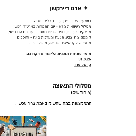
✦ ארט דיירקשן
קרא/י עוד >>
כשרעיון צריך ידיים, עיניים, כלים ושפה.
מסלול רעיונאות מלא + יום התמחות בארט־דיירקשן:
מפרקים רעיונות, בונים שפות חזותיות, עובדים עם דימוי,
קומפוזיציה, צבע, תנועה ומערכות בינה - והופכים
מחשבה לקריאייטיב שנראה, מרגיש ועובד.
מועד פתיחת תוכנית הלימודים הקרובה:
31.8.26
קרא/י עוד
מסלולי התאוצה
(4 חודשים)
התמקצעות במה שהשוק באמת צריך עכשיו.