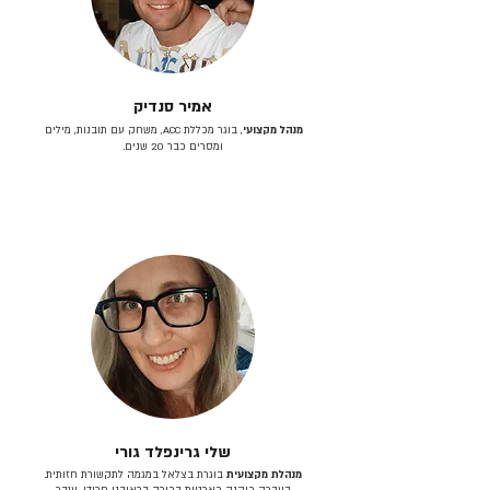
אמיר סנדיק
מנהל מקצועי
, בוגר מכללת ACC, משחק עם תובנות, מילים
ומסרים כבר 20 שנים.
שלי גרינפלד גורי
מנהלת מקצועית
בוגרת בצלאל במגמה לתקשורת חזותית.
בעברה כיהנה כארטית בכירה בראובני פרידן, ענבר