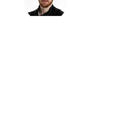
חזקוש ישורון
בוגר מכללת ACC. מנהל קריאייטיב בליאו ברנט. מוותיקי
הבלוגרים ויוצרי הרשת בישראל, שגם פרצו את גבולות
המדיה. משחק ושר בקמפיינים פרסומיים, והשתתף במגוון
ערבי קומדיה וסאטירה על במות שונות.
בלי בריף
🎙️
הפודקאסט של ACC
שיחות עם בוגרות ובוגרי ACC על רעיונות, דרך, מקצוע,
טעויות ותפניות - ועל מה שקורה כשהקריאייטיב יוצא
מהכיתה ומתחיל לעבוד בעולם.