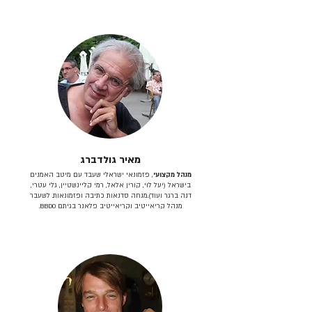
מאיר גולדברג
מנהל מקצועי
, פזמונאי ישראלי שעבד עם מיטב האמנים
בישראל (יעל לוי, קורין אלאל, רמי קליינשטיין, גלי עטרי,
דנה ברגר ועוד).מנחה סדנאות כתיבה ופזמונאות. לשעבר
מנהל קריאייטיב וקריאייטיב פלאנר בגיתם BBDO.