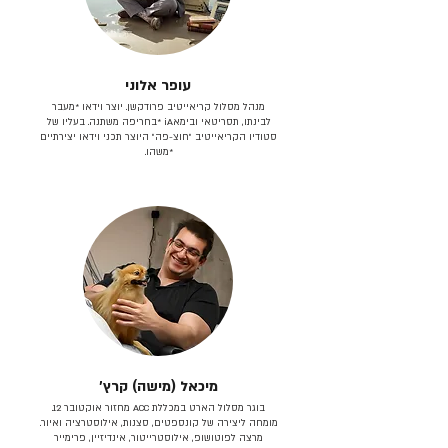
עופר אלוני
מנהל מסלול קריאייטיב פרודקשן. יוצר וידאו *מעבר
לבינתו, תסריטאי וב​ימאiA‎ *בחריפה משתנה. בעליו של
סטודיו הקריאייטיב ״חוצ-פה״ היוצר תכני וידאו יצירתיים
*משהו.
מיכאל (מישה) קרץ׳
בוגר מסלול הארט במכללת ACC מחזור אוקטובר 12.
מומחה ליצירה של קונספטים, סצנות, אילוסטרציה ואיור.
מרצה לפוטושופ, אילוסטרייטור, אינדיזיין, פרימייר