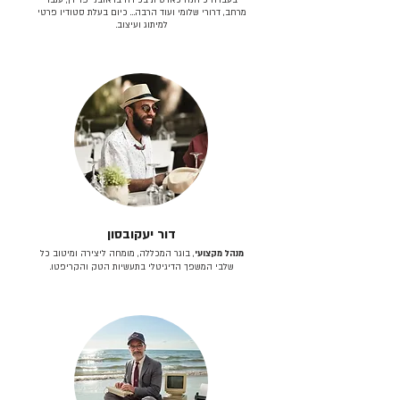
מרחב, דרורי שלומי ועוד הרבה… כיום בעלת סטודיו פרטי
למיתוג ועיצוב.
דור יעקובסון
מנהל מקצועי
, בוגר המכללה, מומחה ליצירה ומיטוב כל
שלבי המשפך הדיגיטלי בתעשיות הטק והקריפטו.