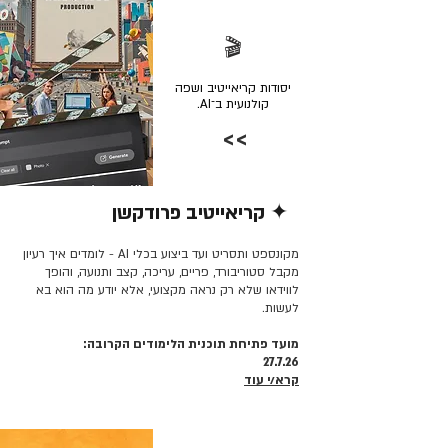
🎬
יסודות קריאייטיב ושפה
קולנועית ב־AI.
>>
✦ קריאייטיב פרודקשן
קרא/י עוד >>
מקונספט ותסריט ועד ביצוע בכלי AI - לומדים איך רעיון
מקבל סטוריבורד, פריים, עריכה, קצב ותנועה, והופך
לווידאו שלא רק נראה מקצועי, אלא יודע מה הוא בא
לעשות.
מועד פתיחת תוכנית הלימודים הקרובה:
27.7.26
קרא/י עוד