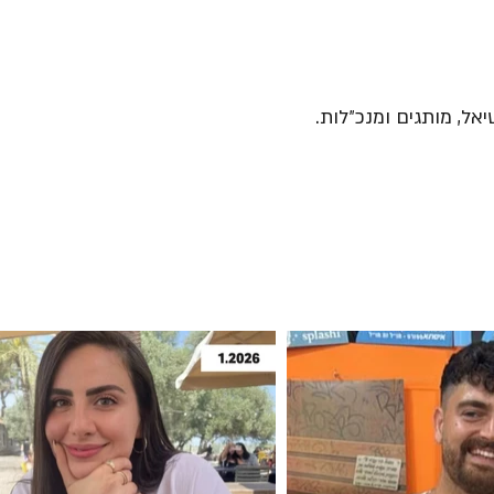
יאל, מותגים ומנכ״לות.