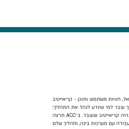
אל, חוויות משתמש ותוכן - קריאייטיב
ך עובר למי שיודע לנהל את התהליך:
לזהות תובנה, לבנות בריף וכיוון, להבין מותגים ואנשים, לבחור מה לעשות ולהוביל את זה עד שזה נהיה קריאייטיב שעובד. ב־ACC תרצה
עבודה עם מערכות בינה, ותהליך שלם