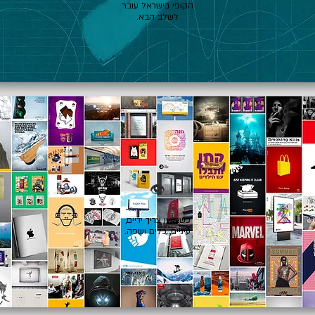
הקופי בישראל עובר
לשלב הבא.
👁️
כשרעיון צריך ידיים,
עיניים, כלים ושפה.