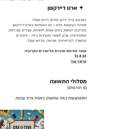
✦ ארט דיירקשן
קרא/י עוד >>
כשרעיון צריך ידיים, עיניים, כלים ושפה.
מסלול רעיונאות מלא + יום התמחות בארט־דיירקשן:
מפרקים רעיונות, בונים שפות חזותיות, עובדים עם דימוי,
קומפוזיציה, צבע, תנועה ומערכות בינה - והופכים
מחשבה לקריאייטיב שנראה, מרגיש ועובד.
מועד פתיחת תוכנית הלימודים הקרובה:
31.8.26
קרא/י עוד
מסלולי התאוצה
(4 חודשים)
התמקצעות במה שהשוק באמת צריך עכשיו.