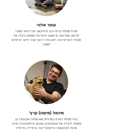
עופר אלוני
מנהל מסלול קריאייטיב פרודקשן. יוצר וידאו *מעבר
לבינתו, תסריטאי וב​ימאiA‎ *בחריפה משתנה. בעליו של
סטודיו הקריאייטיב ״חוצ-פה״ היוצר תכני וידאו יצירתיים
*משהו.
מיכאל (מישה) קרץ׳
בוגר מסלול הארט במכללת ACC מחזור אוקטובר 12.
מומחה ליצירה של קונספטים, סצנות, אילוסטרציה ואיור.
מרצה לפוטושופ, אילוסטרייטור, אינדיזיין, פרימייר