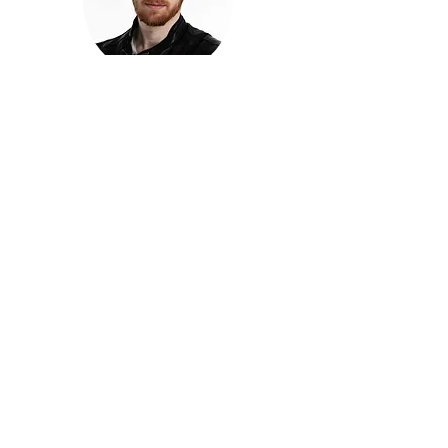
חזקוש ישורון
בוגר מכללת ACC. מנהל קריאייטיב בליאו ברנט. מוותיקי
הבלוגרים ויוצרי הרשת בישראל, שגם פרצו את גבולות
המדיה. משחק ושר בקמפיינים פרסומיים, והשתתף במגוון
ערבי קומדיה וסאטירה על במות שונות.
בלי בריף
🎙️
הפודקאסט של ACC
שיחות עם בוגרות ובוגרי ACC על רעיונות, דרך, מקצוע,
טעויות ותפניות - ועל מה שקורה כשהקריאייטיב יוצא
מהכיתה ומתחיל לעבוד בעולם.