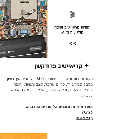
🎬
יסודות קריאייטיב ושפה
קולנועית ב־AI.
>>
✦ קריאייטיב פרודקשן
קרא/י עוד >>
מקונספט ותסריט ועד ביצוע בכלי AI - לומדים איך רעיון
מקבל סטוריבורד, פריים, עריכה, קצב ותנועה, והופך
לווידאו שלא רק נראה מקצועי, אלא יודע מה הוא בא
לעשות.
מועד פתיחת תוכנית הלימודים הקרובה:
27.7.26
קרא/י עוד