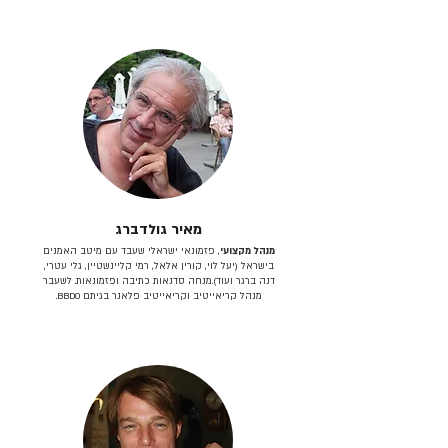
מאיר גולדברג
מנהל מקצועי
, פזמונאי ישראלי שעבד עם מיטב האמנים
בישראל (יעל לוי, קורין אלאל, רמי קליינשטיין, גלי עטרי,
דנה ברגר ועוד).מנחה סדנאות כתיבה ופזמונאות. לשעבר
מנהל קריאייטיב וקריאייטיב פלאנר בגיתם BBDO.