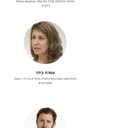
ואפטר אפקטס. מנהל את עמוד Misha Graphics
ביוטיוב.
עטרה בילר
בעלת תואר M.A בפסיכולוגיה. פלנרית בכירה ויועצת
אסטרטגית.