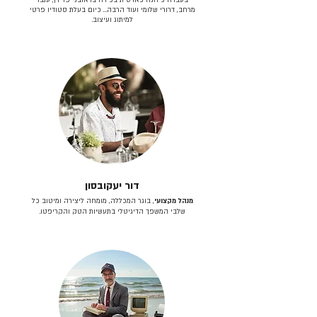
מרחב, דרורי שלומי ועוד הרבה… כיום בעלת סטודיו פרטי
למיתוג ועיצוב.
דור יעקובסון
מנהל מקצועי
, בוגר המכללה, מומחה ליצירה ומיטוב כל
שלבי המשפך הדיגיטלי בתעשיות הטק והקריפטו.