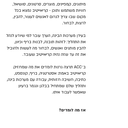
מיתוגים, קמפיינים, מוצרים, סרטונים, סושיאל,
חוויות משתמש ותוכן - קריאייטיב נמצא בכל
מקום שבו צריך לגרום לאנשים לעצור, להבין,
לרצות, לבחור.
בעידן מערכות הבינה, הערך עובר למי שיודע לנהל
את התהליך: לזהות תובנה, לבנות בריף וכיוון,
להבין מותגים ואנשים, לבחור מה לעשות ולהוביל
את זה עד שזה נהיה קריאייטיב שעובד.
ב־ACC תרצה גרנות לומדים את מה שמחזיק
קריאייטיב באמת: אסטרטגיה, בריף, קונספט,
כתיבה, חשיבה חזותית, עבודה עם מערכות בינה,
ותהליך שלם שמתחיל בבלגן ונגמר ברעיון
שאפשר לעבוד איתו.
אז מה לומדים?