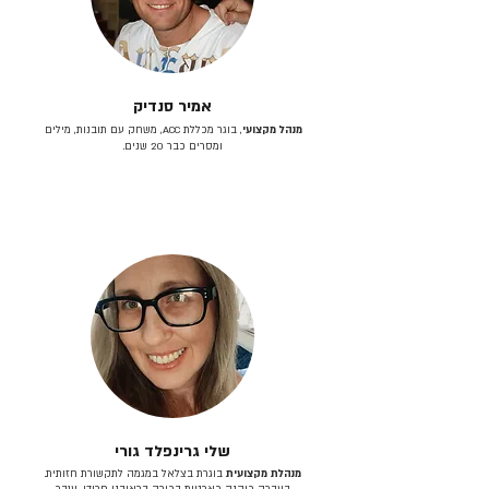
אמיר סנדיק
מנהל מקצועי
, בוגר מכללת ACC, משחק עם תובנות, מילים
ומסרים כבר 20 שנים.
שלי גרינפלד גורי
מנהלת מקצועית
בוגרת בצלאל במגמה לתקשורת חזותית.
בעברה כיהנה כארטית בכירה בראובני פרידן, ענבר