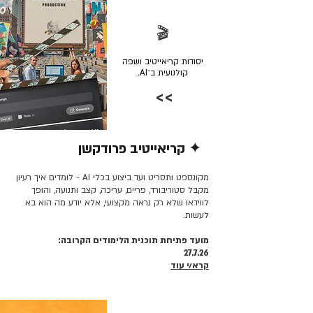
🎬
יסודות קריאייטיב ושפה
קולנועית ב־AI.
>>
✦ קריאייטיב פרודקשן
קרא/י עוד >>
מקונספט ותסריט ועד ביצוע בכלי AI - לומדים איך רעיון
מקבל סטוריבורד, פריים, עריכה, קצב ותנועה, והופך
לווידאו שלא רק נראה מקצועי, אלא יודע מה הוא בא
לעשות.
מועד פתיחת תוכנית הלימודים הקרובה:
27.7.26
קרא/י עוד