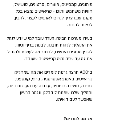
מיתוגים, קמפיינים, מוצרים, סרטונים, סושיאל,
חוויות משתמש ותוכן - קריאייטיב נמצא בכל
מקום שבו צריך לגרום לאנשים לעצור, להבין,
לרצות, לבחור.
בעידן מערכות הבינה, הערך עובר למי שיודע לנהל
את התהליך: לזהות תובנה, לבנות בריף וכיוון,
להבין מותגים ואנשים, לבחור מה לעשות ולהוביל
את זה עד שזה נהיה קריאייטיב שעובד.
ב־ACC תרצה גרנות לומדים את מה שמחזיק
קריאייטיב באמת: אסטרטגיה, בריף, קונספט,
כתיבה, חשיבה חזותית, עבודה עם מערכות בינה,
ותהליך שלם שמתחיל בבלגן ונגמר ברעיון
שאפשר לעבוד איתו.
אז מה לומדים?