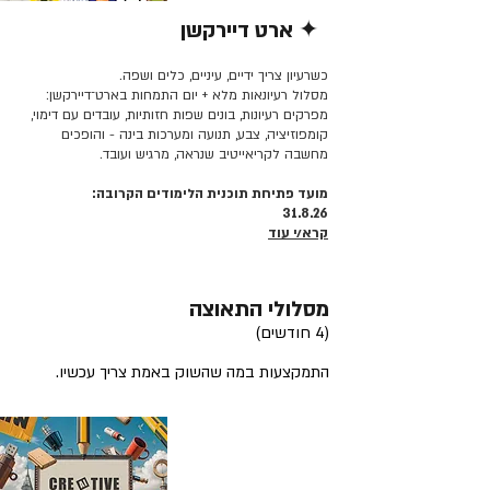
✦ ארט דיירקשן
קרא/י עוד >>
כשרעיון צריך ידיים, עיניים, כלים ושפה.
מסלול רעיונאות מלא + יום התמחות בארט־דיירקשן:
מפרקים רעיונות, בונים שפות חזותיות, עובדים עם דימוי,
קומפוזיציה, צבע, תנועה ומערכות בינה - והופכים
מחשבה לקריאייטיב שנראה, מרגיש ועובד.
מועד פתיחת תוכנית הלימודים הקרובה:
31.8.26
קרא/י עוד
מסלולי התאוצה
(4 חודשים)
התמקצעות במה שהשוק באמת צריך עכשיו.