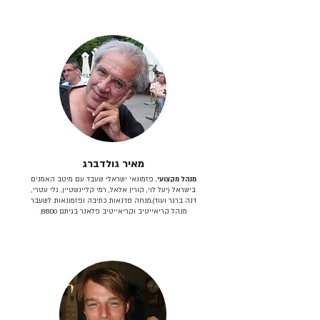
מאיר גולדברג
מנהל מקצועי
, פזמונאי ישראלי שעבד עם מיטב האמנים
בישראל (יעל לוי, קורין אלאל, רמי קליינשטיין, גלי עטרי,
דנה ברגר ועוד).מנחה סדנאות כתיבה ופזמונאות. לשעבר
מנהל קריאייטיב וקריאייטיב פלאנר בגיתם BBDO.