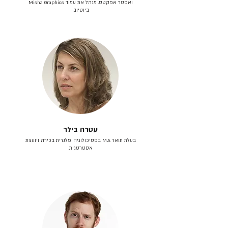
ואפטר אפקטס. מנהל את עמוד Misha Graphics
ביוטיוב.
עטרה בילר
בעלת תואר M.A בפסיכולוגיה. פלנרית בכירה ויועצת
אסטרטגית.