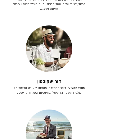
מרחב, דרורי שלומי ועוד הרבה… כיום בעלת סטודיו פרטי
למיתוג ועיצוב.
דור יעקובסון
מנהל מקצועי
, בוגר המכללה, מומחה ליצירה ומיטוב כל
שלבי המשפך הדיגיטלי בתעשיות הטק והקריפטו.