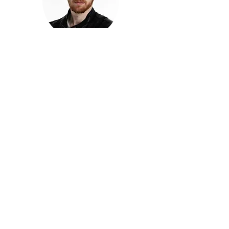
חזקוש ישורון
בוגר מכללת ACC. מנהל קריאייטיב בליאו ברנט. מוותיקי
הבלוגרים ויוצרי הרשת בישראל, שגם פרצו את גבולות
המדיה. משחק ושר בקמפיינים פרסומיים, והשתתף במגוון
ערבי קומדיה וסאטירה על במות שונות.
בלי בריף
🎙️
הפודקאסט של ACC
שיחות עם בוגרות ובוגרי ACC על רעיונות, דרך, מקצוע,
טעויות ותפניות - ועל מה שקורה כשהקריאייטיב יוצא
מהכיתה ומתחיל לעבוד בעולם.