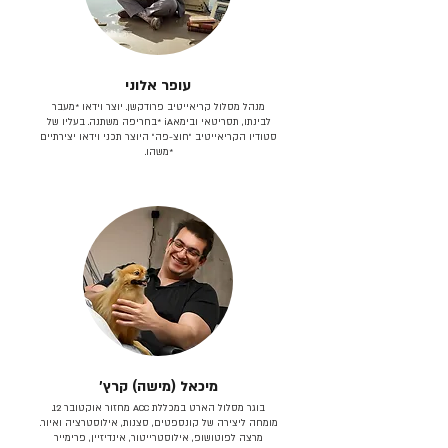
עופר אלוני
מנהל מסלול קריאייטיב פרודקשן. יוצר וידאו *מעבר
לבינתו, תסריטאי וב​ימאiA‎ *בחריפה משתנה. בעליו של
סטודיו הקריאייטיב ״חוצ-פה״ היוצר תכני וידאו יצירתיים
*משהו.
מיכאל (מישה) קרץ׳
בוגר מסלול הארט במכללת ACC מחזור אוקטובר 12.
מומחה ליצירה של קונספטים, סצנות, אילוסטרציה ואיור.
מרצה לפוטושופ, אילוסטרייטור, אינדיזיין, פרימייר