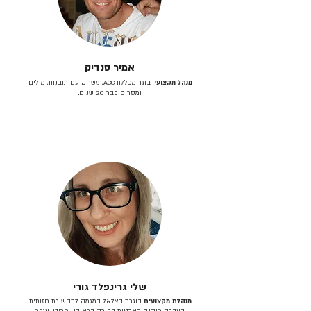
אמיר סנדיק
מנהל מקצועי
, בוגר מכללת ACC, משחק עם תובנות, מילים
ומסרים כבר 20 שנים.
שלי גרינפלד גורי
מנהלת מקצועית
בוגרת בצלאל במגמה לתקשורת חזותית.
בעברה כיהנה כארטית בכירה בראובני פרידן, ענבר