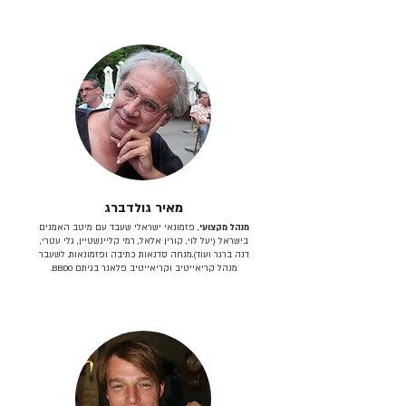
מאיר גולדברג
מנהל מקצועי
, פזמונאי ישראלי שעבד עם מיטב האמנים
בישראל (יעל לוי, קורין אלאל, רמי קליינשטיין, גלי עטרי,
דנה ברגר ועוד).מנחה סדנאות כתיבה ופזמונאות. לשעבר
מנהל קריאייטיב וקריאייטיב פלאנר בגיתם BBDO.