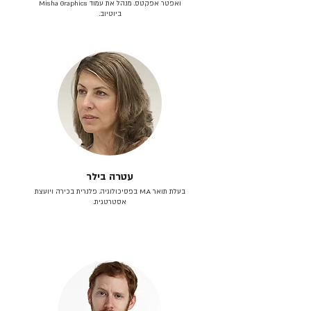
ואפטר אפקטס. מנהל את עמוד Misha Graphics
ביוטיוב.
עטרה בילר
בעלת תואר M.A בפסיכולוגיה. פלנרית בכירה ויועצת
אסטרטגית.