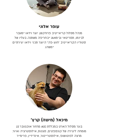
עופר אלוני
מנהל מסלול קריאייטיב פרודקשן. יוצר וידאו *מעבר
לבינתו, תסריטאי וב​ימאiA‎ *בחריפה משתנה. בעליו של
סטודיו הקריאייטיב ״חוצ-פה״ היוצר תכני וידאו יצירתיים
*משהו.
מיכאל (מישה) קרץ׳
בוגר מסלול הארט במכללת ACC מחזור אוקטובר 12.
מומחה ליצירה של קונספטים, סצנות, אילוסטרציה ואיור.
מרצה לפוטושופ, אילוסטרייטור, אינדיזיין, פרימייר