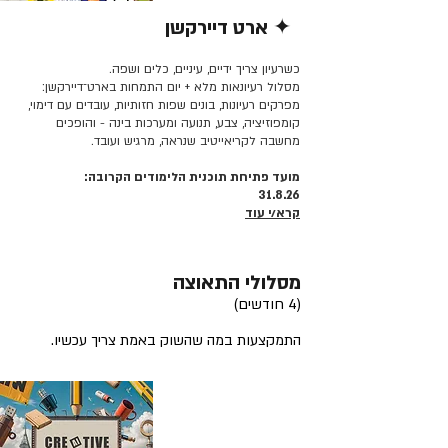
✦ ארט דיירקשן
קרא/י עוד >>
כשרעיון צריך ידיים, עיניים, כלים ושפה.
מסלול רעיונאות מלא + יום התמחות בארט־דיירקשן:
מפרקים רעיונות, בונים שפות חזותיות, עובדים עם דימוי,
קומפוזיציה, צבע, תנועה ומערכות בינה - והופכים
מחשבה לקריאייטיב שנראה, מרגיש ועובד.
מועד פתיחת תוכנית הלימודים הקרובה:
31.8.26
קרא/י עוד
מסלולי התאוצה
(4 חודשים)
התמקצעות במה שהשוק באמת צריך עכשיו.