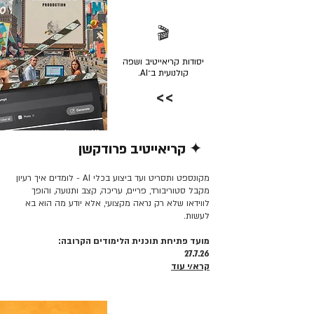
🎬
יסודות קריאייטיב ושפה
קולנועית ב־AI.
>>
✦ קריאייטיב פרודקשן
קרא/י עוד >>
מקונספט ותסריט ועד ביצוע בכלי AI - לומדים איך רעיון
מקבל סטוריבורד, פריים, עריכה, קצב ותנועה, והופך
לווידאו שלא רק נראה מקצועי, אלא יודע מה הוא בא
לעשות.
מועד פתיחת תוכנית הלימודים הקרובה:
27.7.26
קרא/י עוד