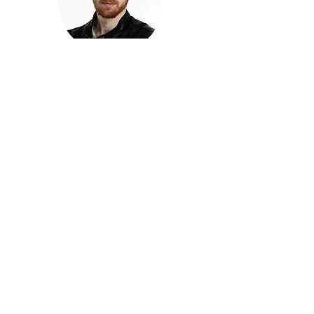
חזקוש ישורון
בוגר מכללת ACC. מנהל קריאייטיב בליאו ברנט. מוותיקי
הבלוגרים ויוצרי הרשת בישראל, שגם פרצו את גבולות
המדיה. משחק ושר בקמפיינים פרסומיים, והשתתף במגוון
ערבי קומדיה וסאטירה על במות שונות.
בלי בריף
🎙️
הפודקאסט של ACC
שיחות עם בוגרות ובוגרי ACC על רעיונות, דרך, מקצוע,
טעויות ותפניות - ועל מה שקורה כשהקריאייטיב יוצא
מהכיתה ומתחיל לעבוד בעולם.