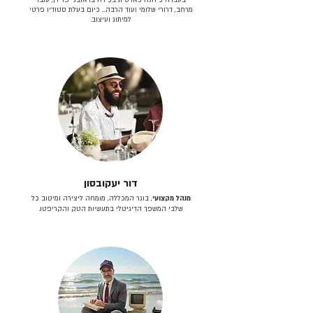
מרחב, דרורי שלומי ועוד הרבה… כיום בעלת סטודיו פרטי
למיתוג ועיצוב.
דור יעקובסון
מנהל מקצועי
, בוגר המכללה, מומחה ליצירה ומיטוב כל
שלבי המשפך הדיגיטלי בתעשיות הטק והקריפטו.