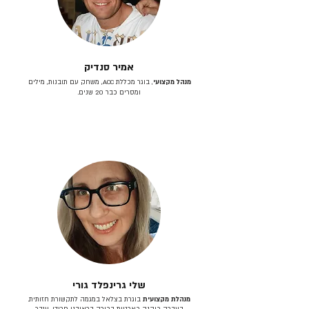
אמיר סנדיק
מנהל מקצועי
, בוגר מכללת ACC, משחק עם תובנות, מילים
ומסרים כבר 20 שנים.
שלי גרינפלד גורי
מנהלת מקצועית
בוגרת בצלאל במגמה לתקשורת חזותית.
בעברה כיהנה כארטית בכירה בראובני פרידן, ענבר