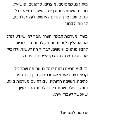
מיתוגים, קמפיינים, מוצרים, סרטונים, סושיאל,
חוויות משתמש ותוכן - קריאייטיב נמצא בכל
מקום שבו צריך לגרום לאנשים לעצור, להבין,
לרצות, לבחור.
בעידן מערכות הבינה, הערך עובר למי שיודע לנהל
את התהליך: לזהות תובנה, לבנות בריף וכיוון,
להבין מותגים ואנשים, לבחור מה לעשות ולהוביל
את זה עד שזה נהיה קריאייטיב שעובד.
ב־ACC תרצה גרנות לומדים את מה שמחזיק
קריאייטיב באמת: אסטרטגיה, בריף, קונספט,
כתיבה, חשיבה חזותית, עבודה עם מערכות בינה,
ותהליך שלם שמתחיל בבלגן ונגמר ברעיון
שאפשר לעבוד איתו.
אז מה לומדים?