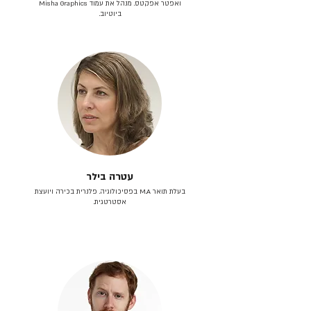
ואפטר אפקטס. מנהל את עמוד Misha Graphics
ביוטיוב.
עטרה בילר
בעלת תואר M.A בפסיכולוגיה. פלנרית בכירה ויועצת
אסטרטגית.