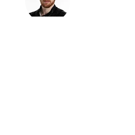
חזקוש ישורון
בוגר מכללת ACC. מנהל קריאייטיב בליאו ברנט. מוותיקי
הבלוגרים ויוצרי הרשת בישראל, שגם פרצו את גבולות
המדיה. משחק ושר בקמפיינים פרסומיים, והשתתף במגוון
ערבי קומדיה וסאטירה על במות שונות.
בלי בריף
🎙️
הפודקאסט של ACC
שיחות עם בוגרות ובוגרי ACC על רעיונות, דרך, מקצוע,
טעויות ותפניות - ועל מה שקורה כשהקריאייטיב יוצא
מהכיתה ומתחיל לעבוד בעולם.