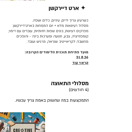
✦ ארט דיירקשן
קרא/י עוד >>
כשרעיון צריך ידיים, עיניים, כלים ושפה.
מסלול רעיונאות מלא + יום התמחות בארט־דיירקשן:
מפרקים רעיונות, בונים שפות חזותיות, עובדים עם דימוי,
קומפוזיציה, צבע, תנועה ומערכות בינה - והופכים
מחשבה לקריאייטיב שנראה, מרגיש ועובד.
מועד פתיחת תוכנית הלימודים הקרובה:
31.8.26
קרא/י עוד
מסלולי התאוצה
(4 חודשים)
התמקצעות במה שהשוק באמת צריך עכשיו.