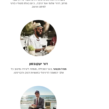
מרחב, דרורי שלומי ועוד הרבה… כיום בעלת סטודיו פרטי
למיתוג ועיצוב.
דור יעקובסון
מנהל מקצועי
, בוגר המכללה, מומחה ליצירה ומיטוב כל
שלבי המשפך הדיגיטלי בתעשיות הטק והקריפטו.