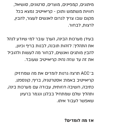
מיתוגים, קמפיינים, מוצרים, סרטונים, סושיאל,
חוויות משתמש ותוכן - קריאייטיב נמצא בכל
מקום שבו צריך לגרום לאנשים לעצור, להבין,
לרצות, לבחור.
בעידן מערכות הבינה, הערך עובר למי שיודע לנהל
את התהליך: לזהות תובנה, לבנות בריף וכיוון,
להבין מותגים ואנשים, לבחור מה לעשות ולהוביל
את זה עד שזה נהיה קריאייטיב שעובד.
ב־ACC תרצה גרנות לומדים את מה שמחזיק
קריאייטיב באמת: אסטרטגיה, בריף, קונספט,
כתיבה, חשיבה חזותית, עבודה עם מערכות בינה,
ותהליך שלם שמתחיל בבלגן ונגמר ברעיון
שאפשר לעבוד איתו.
אז מה לומדים?