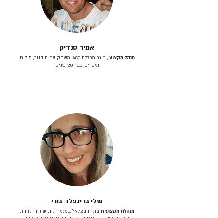
אמיר סנדיק
מנהל מקצועי
, בוגר מכללת ACC, משחק עם תובנות, מילים
ומסרים כבר 20 שנים.
שלי גרינפלד גורי
מנהלת מקצועית
בוגרת בצלאל במגמה לתקשורת חזותית.
בעברה כיהנה כארטית בכירה בראובני פרידן, ענבר