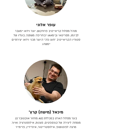
עופר אלוני
מנהל מסלול קריאייטיב פרודקשן. יוצר וידאו *מעבר
לבינתו, תסריטאי וב​ימאiA‎ *בחריפה משתנה. בעליו של
סטודיו הקריאייטיב ״חוצ-פה״ היוצר תכני וידאו יצירתיים
*משהו.
מיכאל (מישה) קרץ׳
בוגר מסלול הארט במכללת ACC מחזור אוקטובר 12.
מומחה ליצירה של קונספטים, סצנות, אילוסטרציה ואיור.
מרצה לפוטושופ, אילוסטרייטור, אינדיזיין, פרימייר