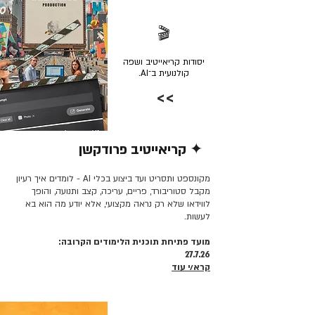
🎬
יסודות קריאייטיב ושפה
קולנועית ב־AI.
>>
✦ קריאייטיב פרודקשן
קרא/י עוד >>
מקונספט ותסריט ועד ביצוע בכלי AI - לומדים איך רעיון
מקבל סטוריבורד, פריים, עריכה, קצב ותנועה, והופך
לווידאו שלא רק נראה מקצועי, אלא יודע מה הוא בא
לעשות.
מועד פתיחת תוכנית הלימודים הקרובה:
27.7.26
קרא/י עוד