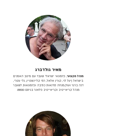
מאיר גולדברג
מנהל מקצועי
, פזמונאי ישראלי שעבד עם מיטב האמנים
בישראל (יעל לוי, קורין אלאל, רמי קליינשטיין, גלי עטרי,
דנה ברגר ועוד).מנחה סדנאות כתיבה ופזמונאות. לשעבר
מנהל קריאייטיב וקריאייטיב פלאנר בגיתם BBDO.