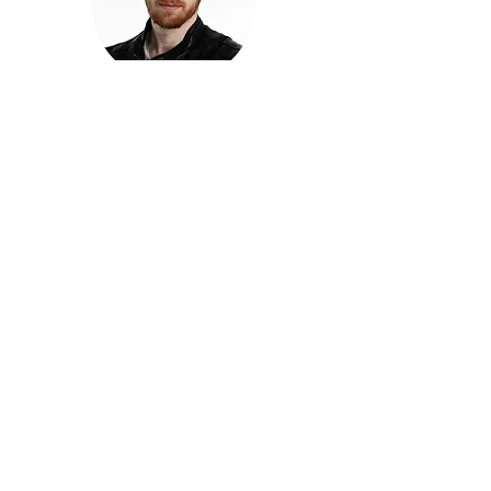
חזקוש ישורון
בוגר מכללת ACC. מנהל קריאייטיב בליאו ברנט. מוותיקי
הבלוגרים ויוצרי הרשת בישראל, שגם פרצו את גבולות
המדיה. משחק ושר בקמפיינים פרסומיים, והשתתף במגוון
ערבי קומדיה וסאטירה על במות שונות.
בלי בריף
🎙️
הפודקאסט של ACC
שיחות עם בוגרות ובוגרי ACC על רעיונות, דרך, מקצוע,
טעויות ותפניות - ועל מה שקורה כשהקריאייטיב יוצא
מהכיתה ומתחיל לעבוד בעולם.