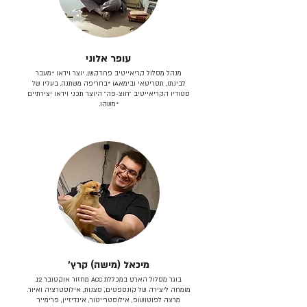
עופר אלוני
מנהל מסלול קריאייטיב פרודקשן. יוצר וידאו *מעבר
לבינתו, תסריטאי וב​ימאiA‎ *בחריפה משתנה. בעליו של
סטודיו הקריאייטיב ״חוצ-פה״ היוצר תכני וידאו יצירתיים
*משהו.
מיכאל (מישה) קרץ׳
בוגר מסלול הארט במכללת ACC מחזור אוקטובר 12.
מומחה ליצירה של קונספטים, סצנות, אילוסטרציה ואיור.
מרצה לפוטושופ, אילוסטרייטור, אינדיזיין, פרימייר