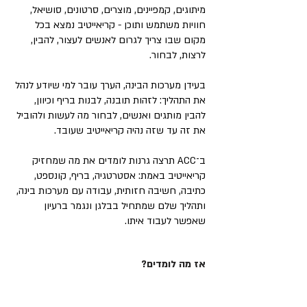
מיתוגים, קמפיינים, מוצרים, סרטונים, סושיאל,
חוויות משתמש ותוכן - קריאייטיב נמצא בכל
מקום שבו צריך לגרום לאנשים לעצור, להבין,
לרצות, לבחור.
בעידן מערכות הבינה, הערך עובר למי שיודע לנהל
את התהליך: לזהות תובנה, לבנות בריף וכיוון,
להבין מותגים ואנשים, לבחור מה לעשות ולהוביל
את זה עד שזה נהיה קריאייטיב שעובד.
ב־ACC תרצה גרנות לומדים את מה שמחזיק
קריאייטיב באמת: אסטרטגיה, בריף, קונספט,
כתיבה, חשיבה חזותית, עבודה עם מערכות בינה,
ותהליך שלם שמתחיל בבלגן ונגמר ברעיון
שאפשר לעבוד איתו.
אז מה לומדים?