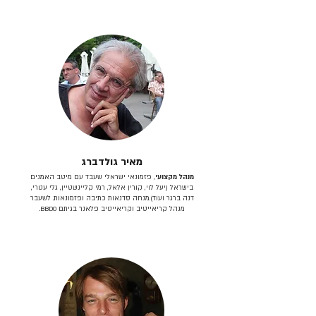
מאיר גולדברג
מנהל מקצועי
, פזמונאי ישראלי שעבד עם מיטב האמנים
בישראל (יעל לוי, קורין אלאל, רמי קליינשטיין, גלי עטרי,
דנה ברגר ועוד).מנחה סדנאות כתיבה ופזמונאות. לשעבר
מנהל קריאייטיב וקריאייטיב פלאנר בגיתם BBDO.