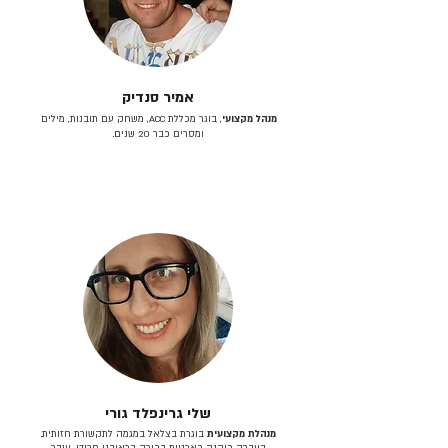
אמיר סנדיק
מנהל מקצועי
, בוגר מכללת ACC, משחק עם תובנות, מילים
ומסרים כבר 20 שנים.
שלי גרינפלד גורי
מנהלת מקצועית
בוגרת בצלאל במגמה לתקשורת חזותית.
בעברה כיהנה כארטית בכירה בראובני פרידן, ענבר