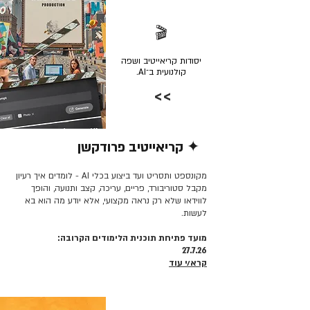
🎬
יסודות קריאייטיב ושפה
קולנועית ב־AI.
>>
✦ קריאייטיב פרודקשן
קרא/י עוד >>
מקונספט ותסריט ועד ביצוע בכלי AI - לומדים איך רעיון
מקבל סטוריבורד, פריים, עריכה, קצב ותנועה, והופך
לווידאו שלא רק נראה מקצועי, אלא יודע מה הוא בא
לעשות.
מועד פתיחת תוכנית הלימודים הקרובה:
27.7.26
קרא/י עוד