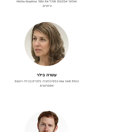
ואפטר אפקטס. מנהל את עמוד Misha Graphics
ביוטיוב.
עטרה בילר
בעלת תואר M.A בפסיכולוגיה. פלנרית בכירה ויועצת
אסטרטגית.