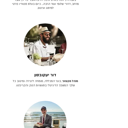
מרחב, דרורי שלומי ועוד הרבה… כיום בעלת סטודיו פרטי
למיתוג ועיצוב.
דור יעקובסון
מנהל מקצועי
, בוגר המכללה, מומחה ליצירה ומיטוב כל
שלבי המשפך הדיגיטלי בתעשיות הטק והקריפטו.