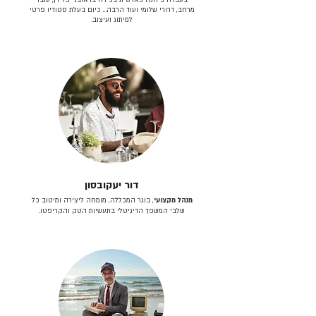
מרחב, דרורי שלומי ועוד הרבה… כיום בעלת סטודיו פרטי
למיתוג ועיצוב.
דור יעקובסון
מנהל מקצועי
, בוגר המכללה, מומחה ליצירה ומיטוב כל
שלבי המשפך הדיגיטלי בתעשיות הטק והקריפטו.