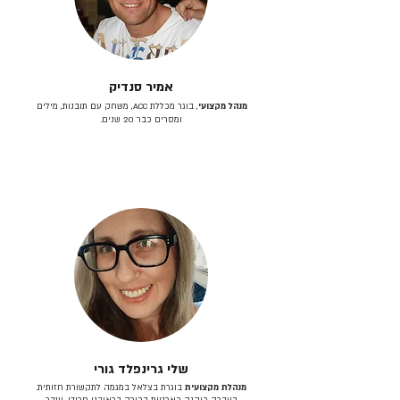
אמיר סנדיק
מנהל מקצועי
, בוגר מכללת ACC, משחק עם תובנות, מילים
ומסרים כבר 20 שנים.
שלי גרינפלד גורי
מנהלת מקצועית
בוגרת בצלאל במגמה לתקשורת חזותית.
בעברה כיהנה כארטית בכירה בראובני פרידן, ענבר