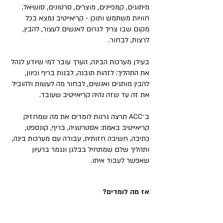
מיתוגים, קמפיינים, מוצרים, סרטונים, סושיאל,
חוויות משתמש ותוכן - קריאייטיב נמצא בכל
מקום שבו צריך לגרום לאנשים לעצור, להבין,
לרצות, לבחור.
בעידן מערכות הבינה, הערך עובר למי שיודע לנהל
את התהליך: לזהות תובנה, לבנות בריף וכיוון,
להבין מותגים ואנשים, לבחור מה לעשות ולהוביל
את זה עד שזה נהיה קריאייטיב שעובד.
ב־ACC תרצה גרנות לומדים את מה שמחזיק
קריאייטיב באמת: אסטרטגיה, בריף, קונספט,
כתיבה, חשיבה חזותית, עבודה עם מערכות בינה,
ותהליך שלם שמתחיל בבלגן ונגמר ברעיון
שאפשר לעבוד איתו.
אז מה לומדים?