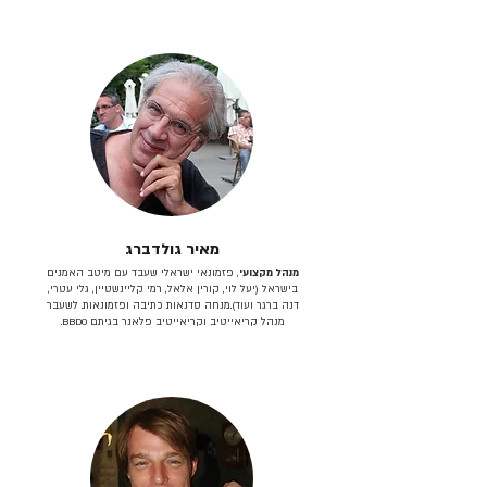
מאיר גולדברג
מנהל מקצועי
, פזמונאי ישראלי שעבד עם מיטב האמנים
בישראל (יעל לוי, קורין אלאל, רמי קליינשטיין, גלי עטרי,
דנה ברגר ועוד).מנחה סדנאות כתיבה ופזמונאות. לשעבר
מנהל קריאייטיב וקריאייטיב פלאנר בגיתם BBDO.