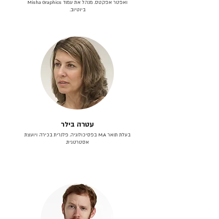
ואפטר אפקטס. מנהל את עמוד Misha Graphics
ביוטיוב.
עטרה בילר
בעלת תואר M.A בפסיכולוגיה. פלנרית בכירה ויועצת
אסטרטגית.