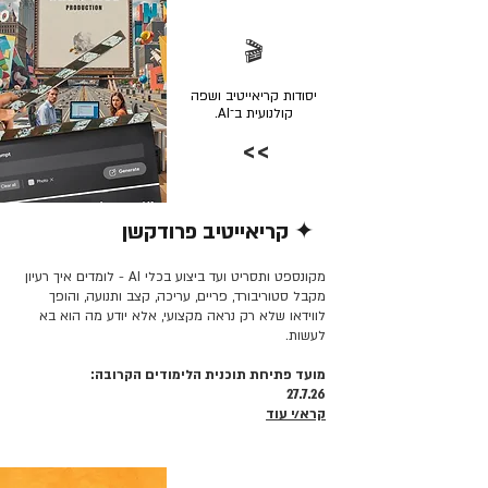
🎬
יסודות קריאייטיב ושפה
קולנועית ב־AI.
>>
✦ קריאייטיב פרודקשן
קרא/י עוד >>
מקונספט ותסריט ועד ביצוע בכלי AI - לומדים איך רעיון
מקבל סטוריבורד, פריים, עריכה, קצב ותנועה, והופך
לווידאו שלא רק נראה מקצועי, אלא יודע מה הוא בא
לעשות.
מועד פתיחת תוכנית הלימודים הקרובה:
27.7.26
קרא/י עוד