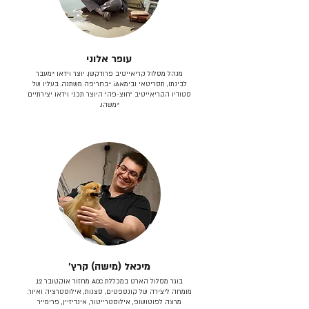
עופר אלוני
מנהל מסלול קריאייטיב פרודקשן. יוצר וידאו *מעבר
לבינתו, תסריטאי וב​ימאiA‎ *בחריפה משתנה. בעליו של
סטודיו הקריאייטיב ״חוצ-פה״ היוצר תכני וידאו יצירתיים
*משהו.
מיכאל (מישה) קרץ׳
בוגר מסלול הארט במכללת ACC מחזור אוקטובר 12.
מומחה ליצירה של קונספטים, סצנות, אילוסטרציה ואיור.
מרצה לפוטושופ, אילוסטרייטור, אינדיזיין, פרימייר