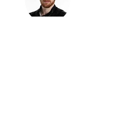
חזקוש ישורון
בוגר מכללת ACC. מנהל קריאייטיב בליאו ברנט. מוותיקי
הבלוגרים ויוצרי הרשת בישראל, שגם פרצו את גבולות
המדיה. משחק ושר בקמפיינים פרסומיים, והשתתף במגוון
ערבי קומדיה וסאטירה על במות שונות.
בלי בריף
🎙️
הפודקאסט של ACC
שיחות עם בוגרות ובוגרי ACC על רעיונות, דרך, מקצוע,
טעויות ותפניות - ועל מה שקורה כשהקריאייטיב יוצא
מהכיתה ומתחיל לעבוד בעולם.