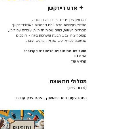
✦ ארט דיירקשן
קרא/י עוד >>
כשרעיון צריך ידיים, עיניים, כלים ושפה.
מסלול רעיונאות מלא + יום התמחות בארט־דיירקשן:
מפרקים רעיונות, בונים שפות חזותיות, עובדים עם דימוי,
קומפוזיציה, צבע, תנועה ומערכות בינה - והופכים
מחשבה לקריאייטיב שנראה, מרגיש ועובד.
מועד פתיחת תוכנית הלימודים הקרובה:
31.8.26
קרא/י עוד
מסלולי התאוצה
(4 חודשים)
התמקצעות במה שהשוק באמת צריך עכשיו.