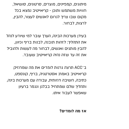
מיתוגים, קמפיינים, מוצרים, סרטונים, סושיאל,
חוויות משתמש ותוכן - קריאייטיב נמצא בכל
מקום שבו צריך לגרום לאנשים לעצור, להבין,
לרצות, לבחור.
בעידן מערכות הבינה, הערך עובר למי שיודע לנהל
את התהליך: לזהות תובנה, לבנות בריף וכיוון,
להבין מותגים ואנשים, לבחור מה לעשות ולהוביל
את זה עד שזה נהיה קריאייטיב שעובד.
ב־ACC תרצה גרנות לומדים את מה שמחזיק
קריאייטיב באמת: אסטרטגיה, בריף, קונספט,
כתיבה, חשיבה חזותית, עבודה עם מערכות בינה,
ותהליך שלם שמתחיל בבלגן ונגמר ברעיון
שאפשר לעבוד איתו.
אז מה לומדים?