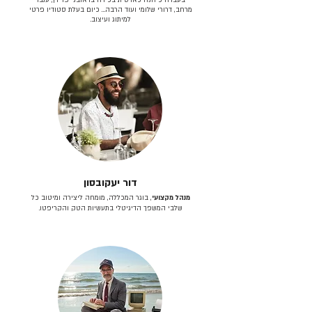
מרחב, דרורי שלומי ועוד הרבה… כיום בעלת סטודיו פרטי
למיתוג ועיצוב.
דור יעקובסון
מנהל מקצועי
, בוגר המכללה, מומחה ליצירה ומיטוב כל
שלבי המשפך הדיגיטלי בתעשיות הטק והקריפטו.