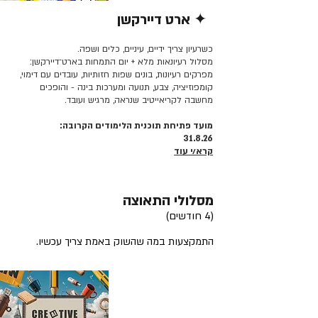
✦ ארט דיירקשן
קרא/י עוד >>
כשרעיון צריך ידיים, עיניים, כלים ושפה.
מסלול רעיונאות מלא + יום התמחות בארט־דיירקשן:
מפרקים רעיונות, בונים שפות חזותיות, עובדים עם דימוי,
קומפוזיציה, צבע, תנועה ומערכות בינה - והופכים
מחשבה לקריאייטיב שנראה, מרגיש ועובד.
מועד פתיחת תוכנית הלימודים הקרובה:
31.8.26
קרא/י עוד
מסלולי התאוצה
(4 חודשים)
התמקצעות במה שהשוק באמת צריך עכשיו.