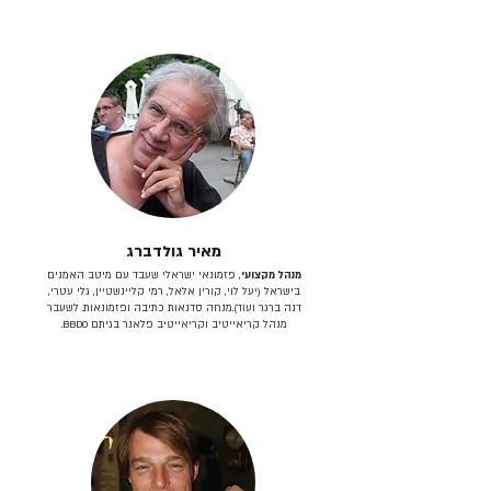
מאיר גולדברג
מנהל מקצועי
, פזמונאי ישראלי שעבד עם מיטב האמנים
בישראל (יעל לוי, קורין אלאל, רמי קליינשטיין, גלי עטרי,
דנה ברגר ועוד).מנחה סדנאות כתיבה ופזמונאות. לשעבר
מנהל קריאייטיב וקריאייטיב פלאנר בגיתם BBDO.