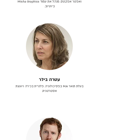
ואפטר אפקטס. מנהל את עמוד Misha Graphics
ביוטיוב.
עטרה בילר
בעלת תואר M.A בפסיכולוגיה. פלנרית בכירה ויועצת
אסטרטגית.