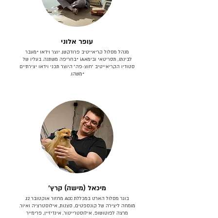
עופר אלוני
מנהל מסלול קריאייטיב פרודקשן. יוצר וידאו *מעבר
לבינתו, תסריטאי וב​ימאiA‎ *בחריפה משתנה. בעליו של
סטודיו הקריאייטיב ״חוצ-פה״ היוצר תכני וידאו יצירתיים
*משהו.
מיכאל (מישה) קרץ׳
בוגר מסלול הארט במכללת ACC מחזור אוקטובר 12.
מומחה ליצירה של קונספטים, סצנות, אילוסטרציה ואיור.
מרצה לפוטושופ, אילוסטרייטור, אינדיזיין, פרימייר