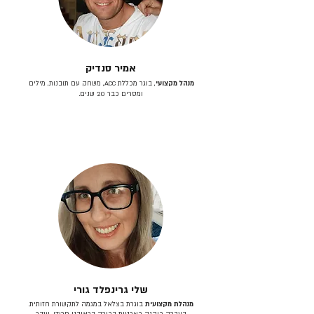
אמיר סנדיק
מנהל מקצועי
, בוגר מכללת ACC, משחק עם תובנות, מילים
ומסרים כבר 20 שנים.
שלי גרינפלד גורי
מנהלת מקצועית
בוגרת בצלאל במגמה לתקשורת חזותית.
בעברה כיהנה כארטית בכירה בראובני פרידן, ענבר