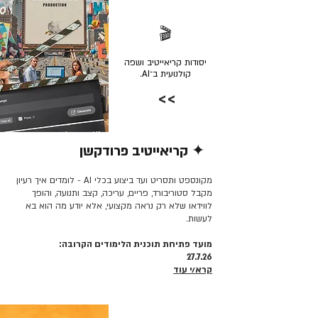
🎬
יסודות קריאייטיב ושפה
קולנועית ב־AI.
>>
✦ קריאייטיב פרודקשן
קרא/י עוד >>
מקונספט ותסריט ועד ביצוע בכלי AI - לומדים איך רעיון
מקבל סטוריבורד, פריים, עריכה, קצב ותנועה, והופך
לווידאו שלא רק נראה מקצועי, אלא יודע מה הוא בא
לעשות.
מועד פתיחת תוכנית הלימודים הקרובה:
27.7.26
קרא/י עוד