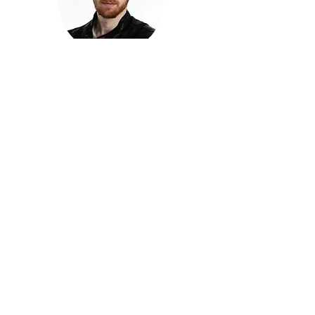
חזקוש ישורון
בוגר מכללת ACC. מנהל קריאייטיב בליאו ברנט. מוותיקי
הבלוגרים ויוצרי הרשת בישראל, שגם פרצו את גבולות
המדיה. משחק ושר בקמפיינים פרסומיים, והשתתף במגוון
ערבי קומדיה וסאטירה על במות שונות.
בלי בריף
🎙️
הפודקאסט של ACC
שיחות עם בוגרות ובוגרי ACC על רעיונות, דרך, מקצוע,
טעויות ותפניות - ועל מה שקורה כשהקריאייטיב יוצא
מהכיתה ומתחיל לעבוד בעולם.