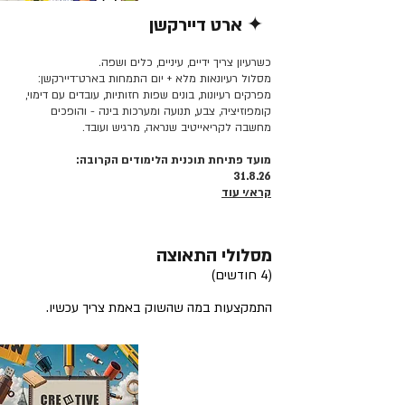
✦ ארט דיירקשן
קרא/י עוד >>
כשרעיון צריך ידיים, עיניים, כלים ושפה.
מסלול רעיונאות מלא + יום התמחות בארט־דיירקשן:
מפרקים רעיונות, בונים שפות חזותיות, עובדים עם דימוי,
קומפוזיציה, צבע, תנועה ומערכות בינה - והופכים
מחשבה לקריאייטיב שנראה, מרגיש ועובד.
מועד פתיחת תוכנית הלימודים הקרובה:
31.8.26
קרא/י עוד
מסלולי התאוצה
(4 חודשים)
התמקצעות במה שהשוק באמת צריך עכשיו.