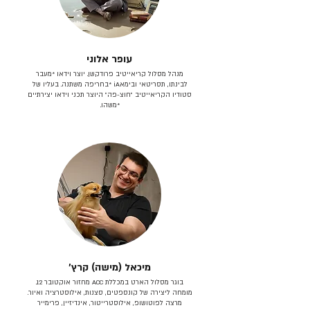
עופר אלוני
מנהל מסלול קריאייטיב פרודקשן. יוצר וידאו *מעבר
לבינתו, תסריטאי וב​ימאiA‎ *בחריפה משתנה. בעליו של
סטודיו הקריאייטיב ״חוצ-פה״ היוצר תכני וידאו יצירתיים
*משהו.
מיכאל (מישה) קרץ׳
בוגר מסלול הארט במכללת ACC מחזור אוקטובר 12.
מומחה ליצירה של קונספטים, סצנות, אילוסטרציה ואיור.
מרצה לפוטושופ, אילוסטרייטור, אינדיזיין, פרימייר