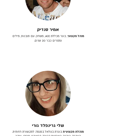
אמיר סנדיק
מנהל מקצועי
, בוגר מכללת ACC, משחק עם תובנות, מילים
ומסרים כבר 20 שנים.
שלי גרינפלד גורי
מנהלת מקצועית
בוגרת בצלאל במגמה לתקשורת חזותית.
בעברה כיהנה כארטית בכירה בראובני פרידן, ענבר