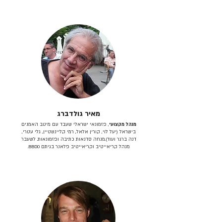
מאיר גולדברג
מנהל מקצועי
, פזמונאי ישראלי שעבד עם מיטב האמנים
בישראל (יעל לוי, קורין אלאל, רמי קליינשטיין, גלי עטרי,
דנה ברגר ועוד).מנחה סדנאות כתיבה ופזמונאות. לשעבר
מנהל קריאייטיב וקריאייטיב פלאנר בגיתם BBDO.