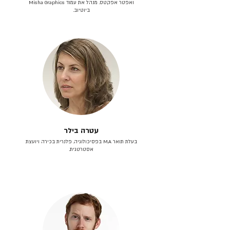
ואפטר אפקטס. מנהל את עמוד Misha Graphics
ביוטיוב.
עטרה בילר
בעלת תואר M.A בפסיכולוגיה. פלנרית בכירה ויועצת
אסטרטגית.