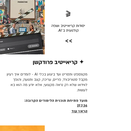
🎬
יסודות קריאייטיב ושפה
קולנועית ב־AI.
>>
✦ קריאייטיב פרודקשן
קרא/י עוד >>
מקונספט ותסריט ועד ביצוע בכלי AI - לומדים איך רעיון
מקבל סטוריבורד, פריים, עריכה, קצב ותנועה, והופך
לווידאו שלא רק נראה מקצועי, אלא יודע מה הוא בא
לעשות.
מועד פתיחת תוכנית הלימודים הקרובה:
27.7.26
קרא/י עוד