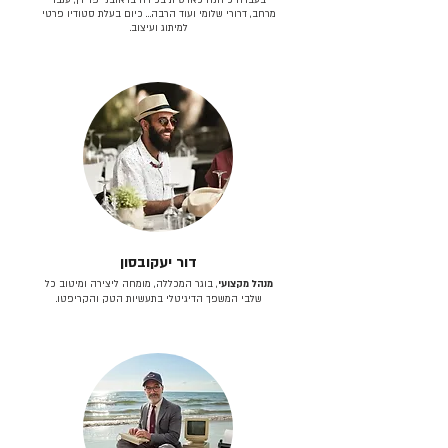
מרחב, דרורי שלומי ועוד הרבה… כיום בעלת סטודיו פרטי
למיתוג ועיצוב.
דור יעקובסון
מנהל מקצועי
, בוגר המכללה, מומחה ליצירה ומיטוב כל
שלבי המשפך הדיגיטלי בתעשיות הטק והקריפטו.