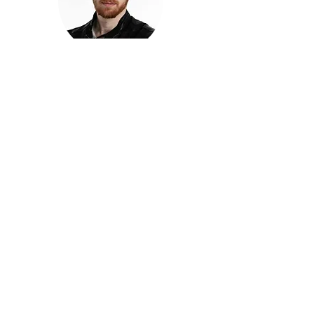
חזקוש ישורון
בוגר מכללת ACC. מנהל קריאייטיב בליאו ברנט. מוותיקי
הבלוגרים ויוצרי הרשת בישראל, שגם פרצו את גבולות
המדיה. משחק ושר בקמפיינים פרסומיים, והשתתף במגוון
ערבי קומדיה וסאטירה על במות שונות.
בלי בריף
🎙️
הפודקאסט של ACC
שיחות עם בוגרות ובוגרי ACC על רעיונות, דרך, מקצוע,
טעויות ותפניות - ועל מה שקורה כשהקריאייטיב יוצא
מהכיתה ומתחיל לעבוד בעולם.