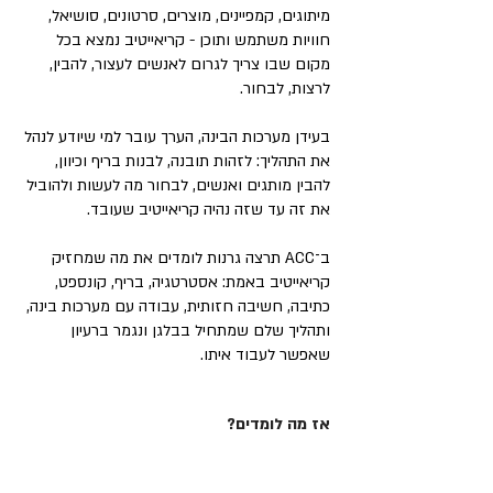
מיתוגים, קמפיינים, מוצרים, סרטונים, סושיאל,
חוויות משתמש ותוכן - קריאייטיב נמצא בכל
מקום שבו צריך לגרום לאנשים לעצור, להבין,
לרצות, לבחור.
בעידן מערכות הבינה, הערך עובר למי שיודע לנהל
את התהליך: לזהות תובנה, לבנות בריף וכיוון,
להבין מותגים ואנשים, לבחור מה לעשות ולהוביל
את זה עד שזה נהיה קריאייטיב שעובד.
ב־ACC תרצה גרנות לומדים את מה שמחזיק
קריאייטיב באמת: אסטרטגיה, בריף, קונספט,
כתיבה, חשיבה חזותית, עבודה עם מערכות בינה,
ותהליך שלם שמתחיל בבלגן ונגמר ברעיון
שאפשר לעבוד איתו.
אז מה לומדים?