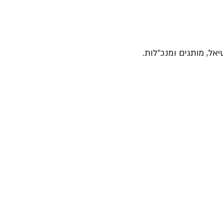
יאל, מותגים ומנכ״לות.