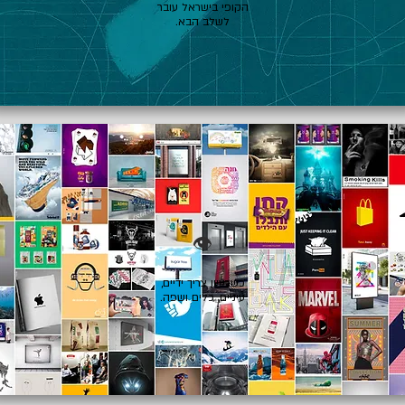
הקופי בישראל עובר
לשלב הבא.
👁️
כשרעיון צריך ידיים,
עיניים, כלים ושפה.