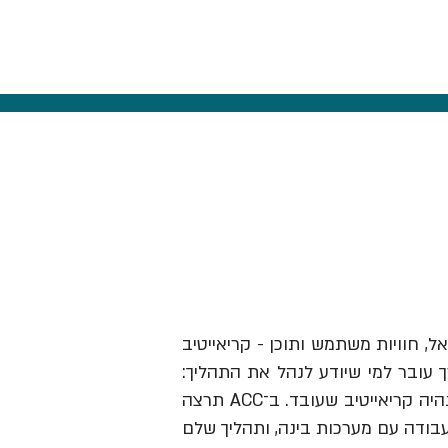
אל, חוויות משתמש ותוכן - קריאייטיב
ך עובר למי שיודע לנהל את התהליך:
לזהות תובנה, לבנות בריף וכיוון, להבין מותגים ואנשים, לבחור מה לעשות ולהוביל את זה עד שזה נהיה קריאייטיב שעובד. ב־ACC תרצה
עבודה עם מערכות בינה, ותהליך שלם