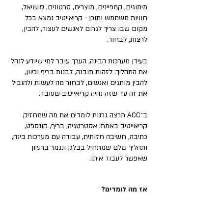
מיתוגים, קמפיינים, מוצרים, סרטונים, סושיאל,
חוויות משתמש ותוכן - קריאייטיב נמצא בכל
מקום שבו צריך לגרום לאנשים לעצור, להבין,
לרצות, לבחור.
בעידן מערכות הבינה, הערך עובר למי שיודע לנהל
את התהליך: לזהות תובנה, לבנות בריף וכיוון,
להבין מותגים ואנשים, לבחור מה לעשות ולהוביל
את זה עד שזה נהיה קריאייטיב שעובד.
ב־ACC תרצה גרנות לומדים את מה שמחזיק
קריאייטיב באמת: אסטרטגיה, בריף, קונספט,
כתיבה, חשיבה חזותית, עבודה עם מערכות בינה,
ותהליך שלם שמתחיל בבלגן ונגמר ברעיון
שאפשר לעבוד איתו.
אז מה לומדים?