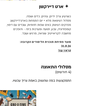
✦ ארט דיירקשן
קרא/י עוד >>
כשרעיון צריך ידיים, עיניים, כלים ושפה.
מסלול רעיונאות מלא + יום התמחות בארט־דיירקשן:
מפרקים רעיונות, בונים שפות חזותיות, עובדים עם דימוי,
קומפוזיציה, צבע, תנועה ומערכות בינה - והופכים
מחשבה לקריאייטיב שנראה, מרגיש ועובד.
מועד פתיחת תוכנית הלימודים הקרובה:
31.8.26
קרא/י עוד
מסלולי התאוצה
(4 חודשים)
התמקצעות במה שהשוק באמת צריך עכשיו.