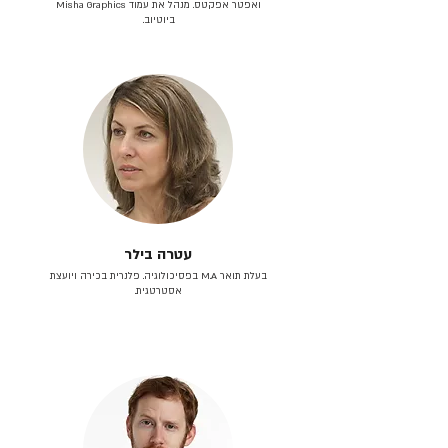
ואפטר אפקטס. מנהל את עמוד Misha Graphics
ביוטיוב.
עטרה בילר
בעלת תואר M.A בפסיכולוגיה. פלנרית בכירה ויועצת
אסטרטגית.