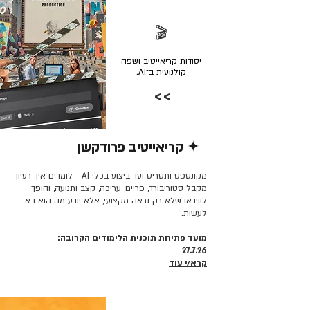
🎬
יסודות קריאייטיב ושפה
קולנועית ב־AI.
>>
✦ קריאייטיב פרודקשן
קרא/י עוד >>
מקונספט ותסריט ועד ביצוע בכלי AI - לומדים איך רעיון
מקבל סטוריבורד, פריים, עריכה, קצב ותנועה, והופך
לווידאו שלא רק נראה מקצועי, אלא יודע מה הוא בא
לעשות.
מועד פתיחת תוכנית הלימודים הקרובה:
27.7.26
קרא/י עוד