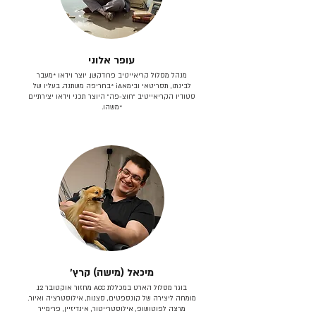
עופר אלוני
מנהל מסלול קריאייטיב פרודקשן. יוצר וידאו *מעבר
לבינתו, תסריטאי וב​ימאiA‎ *בחריפה משתנה. בעליו של
סטודיו הקריאייטיב ״חוצ-פה״ היוצר תכני וידאו יצירתיים
*משהו.
מיכאל (מישה) קרץ׳
בוגר מסלול הארט במכללת ACC מחזור אוקטובר 12.
מומחה ליצירה של קונספטים, סצנות, אילוסטרציה ואיור.
מרצה לפוטושופ, אילוסטרייטור, אינדיזיין, פרימייר