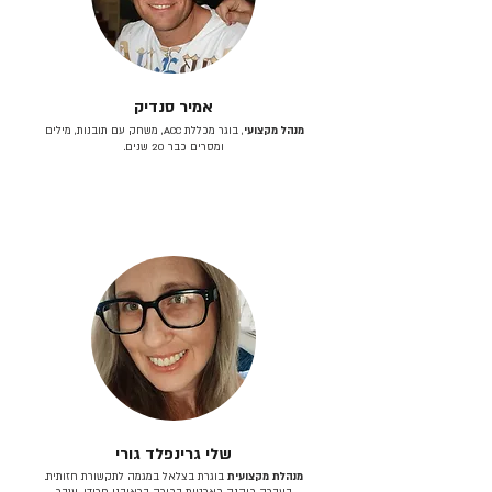
אמיר סנדיק
מנהל מקצועי
, בוגר מכללת ACC, משחק עם תובנות, מילים
ומסרים כבר 20 שנים.
שלי גרינפלד גורי
מנהלת מקצועית
בוגרת בצלאל במגמה לתקשורת חזותית.
בעברה כיהנה כארטית בכירה בראובני פרידן, ענבר