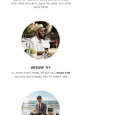
מרחב, דרורי שלומי ועוד הרבה… כיום בעלת סטודיו פרטי
למיתוג ועיצוב.
דור יעקובסון
מנהל מקצועי
, בוגר המכללה, מומחה ליצירה ומיטוב כל
שלבי המשפך הדיגיטלי בתעשיות הטק והקריפטו.