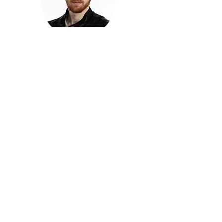
חזקוש ישורון
בוגר מכללת ACC. מנהל קריאייטיב בליאו ברנט. מוותיקי
הבלוגרים ויוצרי הרשת בישראל, שגם פרצו את גבולות
המדיה. משחק ושר בקמפיינים פרסומיים, והשתתף במגוון
ערבי קומדיה וסאטירה על במות שונות.
בלי בריף
🎙️
הפודקאסט של ACC
שיחות עם בוגרות ובוגרי ACC על רעיונות, דרך, מקצוע,
טעויות ותפניות - ועל מה שקורה כשהקריאייטיב יוצא
מהכיתה ומתחיל לעבוד בעולם.