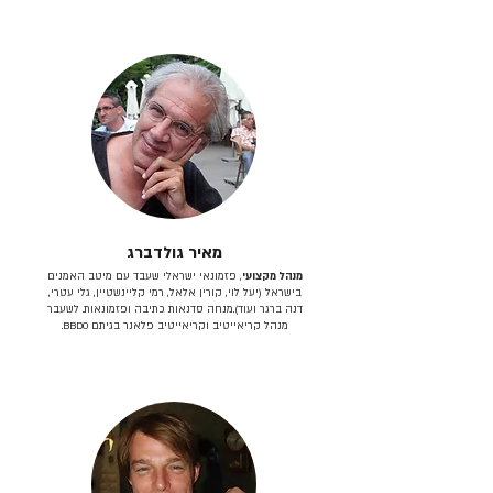
מאיר גולדברג
מנהל מקצועי
, פזמונאי ישראלי שעבד עם מיטב האמנים
בישראל (יעל לוי, קורין אלאל, רמי קליינשטיין, גלי עטרי,
דנה ברגר ועוד).מנחה סדנאות כתיבה ופזמונאות. לשעבר
מנהל קריאייטיב וקריאייטיב פלאנר בגיתם BBDO.