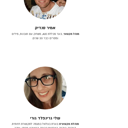
אמיר סנדיק
מנהל מקצועי
, בוגר מכללת ACC, משחק עם תובנות, מילים
ומסרים כבר 20 שנים.
שלי גרינפלד גורי
מנהלת מקצועית
בוגרת בצלאל במגמה לתקשורת חזותית.
בעברה כיהנה כארטית בכירה בראובני פרידן, ענבר