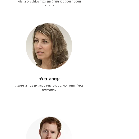
ואפטר אפקטס. מנהל את עמוד Misha Graphics
ביוטיוב.
עטרה בילר
בעלת תואר M.A בפסיכולוגיה. פלנרית בכירה ויועצת
אסטרטגית.