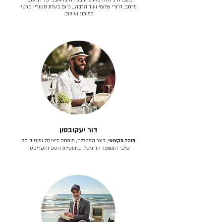
מרחב, דרורי שלומי ועוד הרבה… כיום בעלת סטודיו פרטי
למיתוג ועיצוב.
דור יעקובסון
מנהל מקצועי
, בוגר המכללה, מומחה ליצירה ומיטוב כל
שלבי המשפך הדיגיטלי בתעשיות הטק והקריפטו.