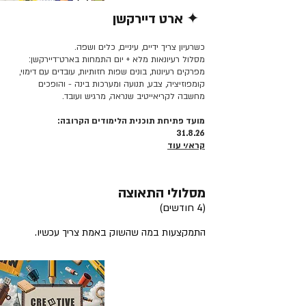
✦ ארט דיירקשן
קרא/י עוד >>
כשרעיון צריך ידיים, עיניים, כלים ושפה.
מסלול רעיונאות מלא + יום התמחות בארט־דיירקשן:
מפרקים רעיונות, בונים שפות חזותיות, עובדים עם דימוי,
קומפוזיציה, צבע, תנועה ומערכות בינה - והופכים
מחשבה לקריאייטיב שנראה, מרגיש ועובד.
מועד פתיחת תוכנית הלימודים הקרובה:
31.8.26
קרא/י עוד
מסלולי התאוצה
(4 חודשים)
התמקצעות במה שהשוק באמת צריך עכשיו.