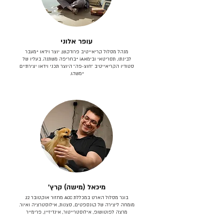
עופר אלוני
מנהל מסלול קריאייטיב פרודקשן. יוצר וידאו *מעבר
לבינתו, תסריטאי וב​ימאiA‎ *בחריפה משתנה. בעליו של
סטודיו הקריאייטיב ״חוצ-פה״ היוצר תכני וידאו יצירתיים
*משהו.
מיכאל (מישה) קרץ׳
בוגר מסלול הארט במכללת ACC מחזור אוקטובר 12.
מומחה ליצירה של קונספטים, סצנות, אילוסטרציה ואיור.
מרצה לפוטושופ, אילוסטרייטור, אינדיזיין, פרימייר