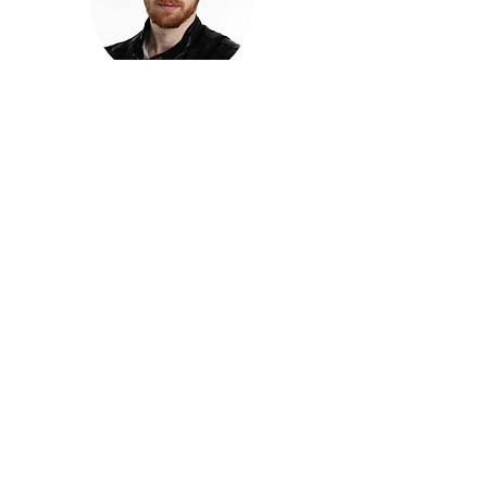
חזקוש ישורון
בוגר מכללת ACC. מנהל קריאייטיב בליאו ברנט. מוותיקי
הבלוגרים ויוצרי הרשת בישראל, שגם פרצו את גבולות
המדיה. משחק ושר בקמפיינים פרסומיים, והשתתף במגוון
ערבי קומדיה וסאטירה על במות שונות.
בלי בריף
🎙️
הפודקאסט של ACC
שיחות עם בוגרות ובוגרי ACC על רעיונות, דרך, מקצוע,
טעויות ותפניות - ועל מה שקורה כשהקריאייטיב יוצא
מהכיתה ומתחיל לעבוד בעולם.