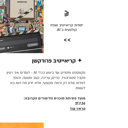
🎬
יסודות קריאייטיב ושפה
קולנועית ב־AI.
>>
✦ קריאייטיב פרודקשן
קרא/י עוד >>
מקונספט ותסריט ועד ביצוע בכלי AI - לומדים איך רעיון
מקבל סטוריבורד, פריים, עריכה, קצב ותנועה, והופך
לווידאו שלא רק נראה מקצועי, אלא יודע מה הוא בא
לעשות.
מועד פתיחת תוכנית הלימודים הקרובה:
27.7.26
קרא/י עוד