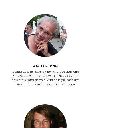
מאיר גולדברג
מנהל מקצועי
, פזמונאי ישראלי שעבד עם מיטב האמנים
בישראל (יעל לוי, קורין אלאל, רמי קליינשטיין, גלי עטרי,
דנה ברגר ועוד).מנחה סדנאות כתיבה ופזמונאות. לשעבר
מנהל קריאייטיב וקריאייטיב פלאנר בגיתם BBDO.