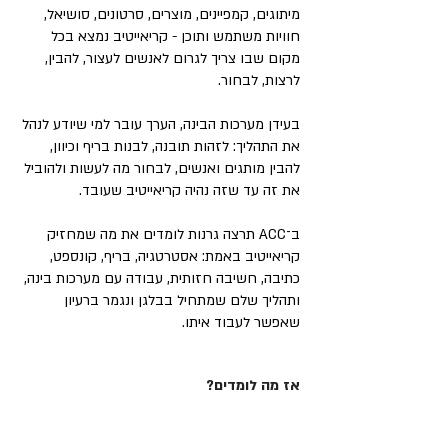
מיתוגים, קמפיינים, מוצרים, סרטונים, סושיאל,
חוויות משתמש ותוכן - קריאייטיב נמצא בכל
מקום שבו צריך לגרום לאנשים לעצור, להבין,
לרצות, לבחור.
בעידן מערכות הבינה, הערך עובר למי שיודע לנהל
את התהליך: לזהות תובנה, לבנות בריף וכיוון,
להבין מותגים ואנשים, לבחור מה לעשות ולהוביל
את זה עד שזה נהיה קריאייטיב שעובד.
ב־ACC תרצה גרנות לומדים את מה שמחזיק
קריאייטיב באמת: אסטרטגיה, בריף, קונספט,
כתיבה, חשיבה חזותית, עבודה עם מערכות בינה,
ותהליך שלם שמתחיל בבלגן ונגמר ברעיון
שאפשר לעבוד איתו.
אז מה לומדים?