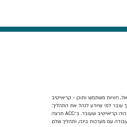
אל, חוויות משתמש ותוכן - קריאייטיב
ך עובר למי שיודע לנהל את התהליך:
לזהות תובנה, לבנות בריף וכיוון, להבין מותגים ואנשים, לבחור מה לעשות ולהוביל את זה עד שזה נהיה קריאייטיב שעובד. ב־ACC תרצה
עבודה עם מערכות בינה, ותהליך שלם