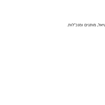
יאל, מותגים ומנכ״לות.