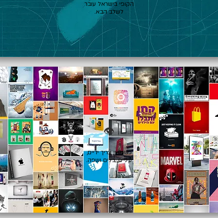
הקופי בישראל עובר
לשלב הבא.
👁️
כשרעיון צריך ידיים,
עיניים, כלים ושפה.