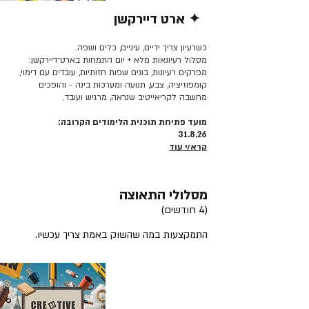
✦ ארט דיירקשן
קרא/י עוד >>
כשרעיון צריך ידיים, עיניים, כלים ושפה.
מסלול רעיונאות מלא + יום התמחות בארט־דיירקשן:
מפרקים רעיונות, בונים שפות חזותיות, עובדים עם דימוי,
קומפוזיציה, צבע, תנועה ומערכות בינה - והופכים
מחשבה לקריאייטיב שנראה, מרגיש ועובד.
מועד פתיחת תוכנית הלימודים הקרובה:
31.8.26
קרא/י עוד
מסלולי התאוצה
(4 חודשים)
התמקצעות במה שהשוק באמת צריך עכשיו.