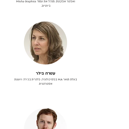
ואפטר אפקטס. מנהל את עמוד Misha Graphics
ביוטיוב.
עטרה בילר
בעלת תואר M.A בפסיכולוגיה. פלנרית בכירה ויועצת
אסטרטגית.