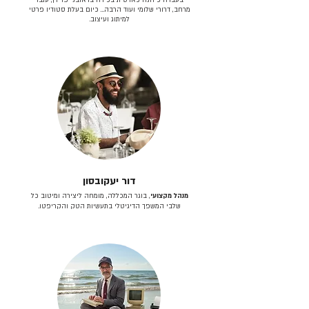
מרחב, דרורי שלומי ועוד הרבה… כיום בעלת סטודיו פרטי
למיתוג ועיצוב.
דור יעקובסון
מנהל מקצועי
, בוגר המכללה, מומחה ליצירה ומיטוב כל
שלבי המשפך הדיגיטלי בתעשיות הטק והקריפטו.