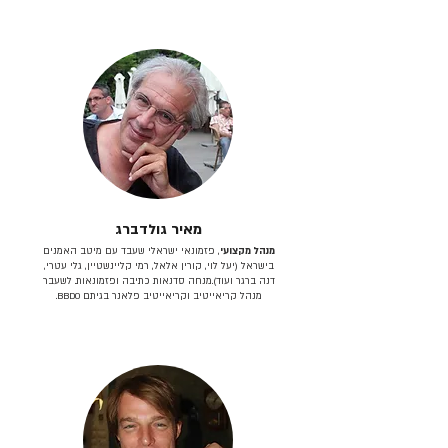
מאיר גולדברג
מנהל מקצועי
, פזמונאי ישראלי שעבד עם מיטב האמנים
בישראל (יעל לוי, קורין אלאל, רמי קליינשטיין, גלי עטרי,
דנה ברגר ועוד).מנחה סדנאות כתיבה ופזמונאות. לשעבר
מנהל קריאייטיב וקריאייטיב פלאנר בגיתם BBDO.