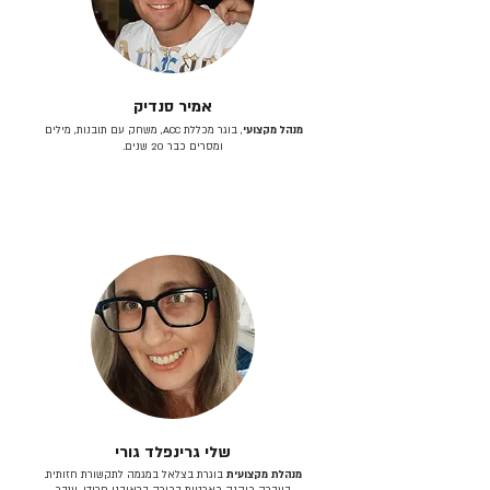
אמיר סנדיק
מנהל מקצועי
, בוגר מכללת ACC, משחק עם תובנות, מילים
ומסרים כבר 20 שנים.
שלי גרינפלד גורי
מנהלת מקצועית
בוגרת בצלאל במגמה לתקשורת חזותית.
בעברה כיהנה כארטית בכירה בראובני פרידן, ענבר