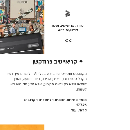
🎬
יסודות קריאייטיב ושפה
קולנועית ב־AI.
>>
✦ קריאייטיב פרודקשן
קרא/י עוד >>
מקונספט ותסריט ועד ביצוע בכלי AI - לומדים איך רעיון
מקבל סטוריבורד, פריים, עריכה, קצב ותנועה, והופך
לווידאו שלא רק נראה מקצועי, אלא יודע מה הוא בא
לעשות.
מועד פתיחת תוכנית הלימודים הקרובה:
27.7.26
קרא/י עוד