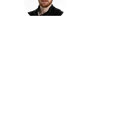
חזקוש ישורון
בוגר מכללת ACC. מנהל קריאייטיב בליאו ברנט. מוותיקי
הבלוגרים ויוצרי הרשת בישראל, שגם פרצו את גבולות
המדיה. משחק ושר בקמפיינים פרסומיים, והשתתף במגוון
ערבי קומדיה וסאטירה על במות שונות.
בלי בריף
🎙️
הפודקאסט של ACC
שיחות עם בוגרות ובוגרי ACC על רעיונות, דרך, מקצוע,
טעויות ותפניות - ועל מה שקורה כשהקריאייטיב יוצא
מהכיתה ומתחיל לעבוד בעולם.