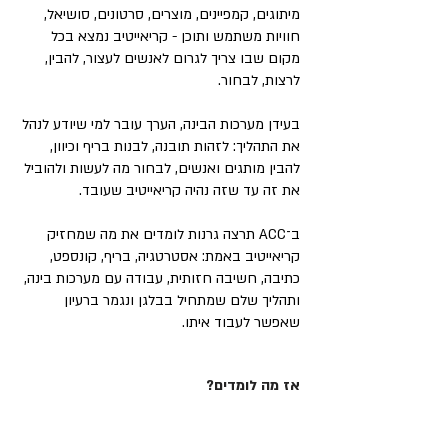
מיתוגים, קמפיינים, מוצרים, סרטונים, סושיאל,
חוויות משתמש ותוכן - קריאייטיב נמצא בכל
מקום שבו צריך לגרום לאנשים לעצור, להבין,
לרצות, לבחור.
בעידן מערכות הבינה, הערך עובר למי שיודע לנהל
את התהליך: לזהות תובנה, לבנות בריף וכיוון,
להבין מותגים ואנשים, לבחור מה לעשות ולהוביל
את זה עד שזה נהיה קריאייטיב שעובד.
ב־ACC תרצה גרנות לומדים את מה שמחזיק
קריאייטיב באמת: אסטרטגיה, בריף, קונספט,
כתיבה, חשיבה חזותית, עבודה עם מערכות בינה,
ותהליך שלם שמתחיל בבלגן ונגמר ברעיון
שאפשר לעבוד איתו.
אז מה לומדים?