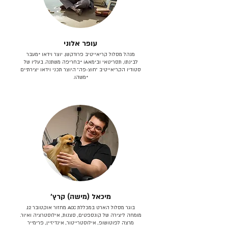
עופר אלוני
מנהל מסלול קריאייטיב פרודקשן. יוצר וידאו *מעבר
לבינתו, תסריטאי וב​ימאiA‎ *בחריפה משתנה. בעליו של
סטודיו הקריאייטיב ״חוצ-פה״ היוצר תכני וידאו יצירתיים
*משהו.
מיכאל (מישה) קרץ׳
בוגר מסלול הארט במכללת ACC מחזור אוקטובר 12.
מומחה ליצירה של קונספטים, סצנות, אילוסטרציה ואיור.
מרצה לפוטושופ, אילוסטרייטור, אינדיזיין, פרימייר