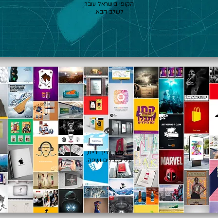
הקופי בישראל עובר
לשלב הבא.
👁️
כשרעיון צריך ידיים,
עיניים, כלים ושפה.