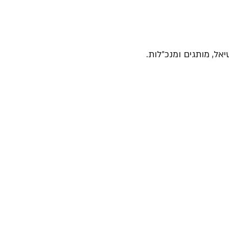
יאל, מותגים ומנכ״לות.