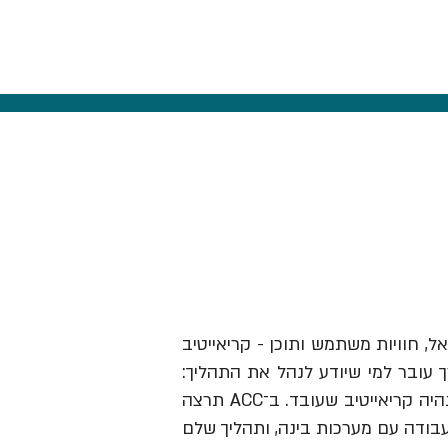
אל, חוויות משתמש ותוכן - קריאייטיב
ך עובר למי שיודע לנהל את התהליך:
לזהות תובנה, לבנות בריף וכיוון, להבין מותגים ואנשים, לבחור מה לעשות ולהוביל את זה עד שזה נהיה קריאייטיב שעובד. ב־ACC תרצה
עבודה עם מערכות בינה, ותהליך שלם