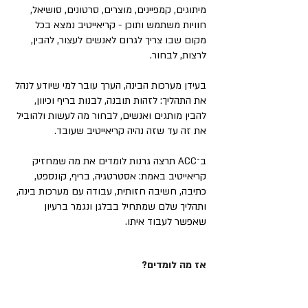
מיתוגים, קמפיינים, מוצרים, סרטונים, סושיאל,
חוויות משתמש ותוכן - קריאייטיב נמצא בכל
מקום שבו צריך לגרום לאנשים לעצור, להבין,
לרצות, לבחור.
בעידן מערכות הבינה, הערך עובר למי שיודע לנהל
את התהליך: לזהות תובנה, לבנות בריף וכיוון,
להבין מותגים ואנשים, לבחור מה לעשות ולהוביל
את זה עד שזה נהיה קריאייטיב שעובד.
ב־ACC תרצה גרנות לומדים את מה שמחזיק
קריאייטיב באמת: אסטרטגיה, בריף, קונספט,
כתיבה, חשיבה חזותית, עבודה עם מערכות בינה,
ותהליך שלם שמתחיל בבלגן ונגמר ברעיון
שאפשר לעבוד איתו.
אז מה לומדים?