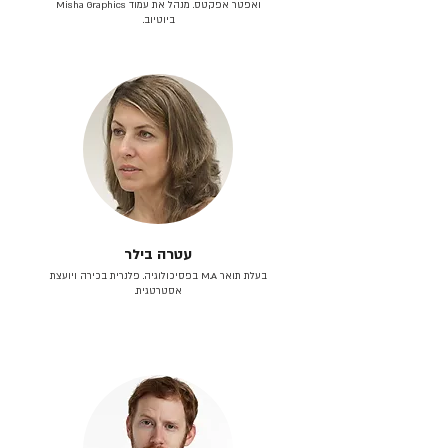
ואפטר אפקטס. מנהל את עמוד Misha Graphics
ביוטיוב.
עטרה בילר
בעלת תואר M.A בפסיכולוגיה. פלנרית בכירה ויועצת
אסטרטגית.