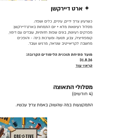
✦ ארט דיירקשן
קרא/י עוד >>
כשרעיון צריך ידיים, עיניים, כלים ושפה.
מסלול רעיונאות מלא + יום התמחות בארט־דיירקשן:
מפרקים רעיונות, בונים שפות חזותיות, עובדים עם דימוי,
קומפוזיציה, צבע, תנועה ומערכות בינה - והופכים
מחשבה לקריאייטיב שנראה, מרגיש ועובד.
מועד פתיחת תוכנית הלימודים הקרובה:
31.8.26
קרא/י עוד
מסלולי התאוצה
(4 חודשים)
התמקצעות במה שהשוק באמת צריך עכשיו.