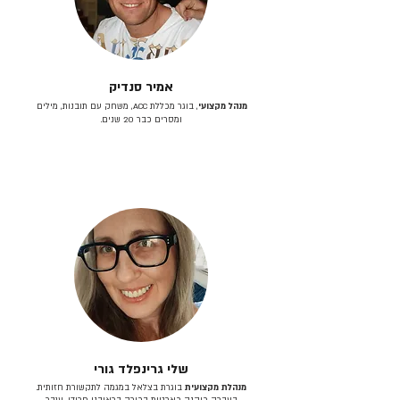
אמיר סנדיק
מנהל מקצועי
, בוגר מכללת ACC, משחק עם תובנות, מילים
ומסרים כבר 20 שנים.
שלי גרינפלד גורי
מנהלת מקצועית
בוגרת בצלאל במגמה לתקשורת חזותית.
בעברה כיהנה כארטית בכירה בראובני פרידן, ענבר