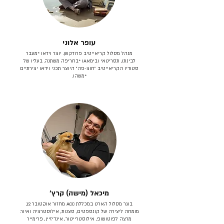
עופר אלוני
מנהל מסלול קריאייטיב פרודקשן. יוצר וידאו *מעבר
לבינתו, תסריטאי וב​ימאiA‎ *בחריפה משתנה. בעליו של
סטודיו הקריאייטיב ״חוצ-פה״ היוצר תכני וידאו יצירתיים
*משהו.
מיכאל (מישה) קרץ׳
בוגר מסלול הארט במכללת ACC מחזור אוקטובר 12.
מומחה ליצירה של קונספטים, סצנות, אילוסטרציה ואיור.
מרצה לפוטושופ, אילוסטרייטור, אינדיזיין, פרימייר