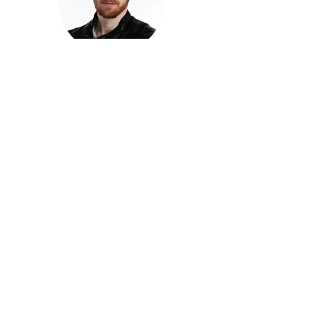
חזקוש ישורון
בוגר מכללת ACC. מנהל קריאייטיב בליאו ברנט. מוותיקי
הבלוגרים ויוצרי הרשת בישראל, שגם פרצו את גבולות
המדיה. משחק ושר בקמפיינים פרסומיים, והשתתף במגוון
ערבי קומדיה וסאטירה על במות שונות.
בלי בריף
🎙️
הפודקאסט של ACC
שיחות עם בוגרות ובוגרי ACC על רעיונות, דרך, מקצוע,
טעויות ותפניות - ועל מה שקורה כשהקריאייטיב יוצא
מהכיתה ומתחיל לעבוד בעולם.