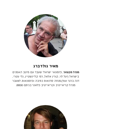
מאיר גולדברג
מנהל מקצועי
, פזמונאי ישראלי שעבד עם מיטב האמנים
בישראל (יעל לוי, קורין אלאל, רמי קליינשטיין, גלי עטרי,
דנה ברגר ועוד).מנחה סדנאות כתיבה ופזמונאות. לשעבר
מנהל קריאייטיב וקריאייטיב פלאנר בגיתם BBDO.