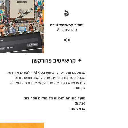
🎬
יסודות קריאייטיב ושפה
קולנועית ב־AI.
>>
✦ קריאייטיב פרודקשן
קרא/י עוד >>
מקונספט ותסריט ועד ביצוע בכלי AI - לומדים איך רעיון
מקבל סטוריבורד, פריים, עריכה, קצב ותנועה, והופך
לווידאו שלא רק נראה מקצועי, אלא יודע מה הוא בא
לעשות.
מועד פתיחת תוכנית הלימודים הקרובה:
27.7.26
קרא/י עוד