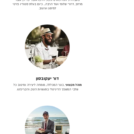
מרחב, דרורי שלומי ועוד הרבה… כיום בעלת סטודיו פרטי
למיתוג ועיצוב.
דור יעקובסון
מנהל מקצועי
, בוגר המכללה, מומחה ליצירה ומיטוב כל
שלבי המשפך הדיגיטלי בתעשיות הטק והקריפטו.