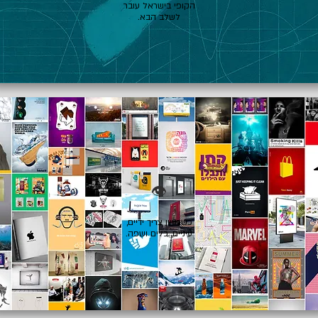
הקופי בישראל עובר
לשלב הבא.
👁️
כשרעיון צריך ידיים,
עיניים, כלים ושפה.