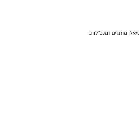
יאל, מותגים ומנכ״לות.