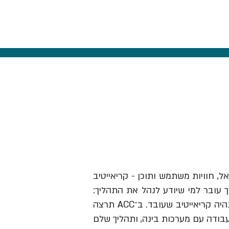
אל, חוויות משתמש ותוכן - קריאייטיב
ך עובר למי שיודע לנהל את התהליך:
לזהות תובנה, לבנות בריף וכיוון, להבין מותגים ואנשים, לבחור מה לעשות ולהוביל את זה עד שזה נהיה קריאייטיב שעובד. ב־ACC תרצה
עבודה עם מערכות בינה, ותהליך שלם