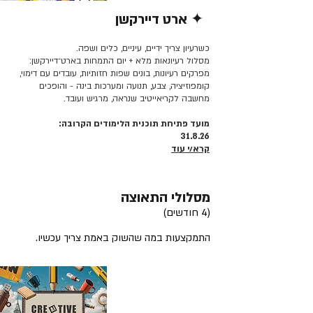
✦ ארט דיירקשן
קרא/י עוד >>
כשרעיון צריך ידיים, עיניים, כלים ושפה.
מסלול רעיונאות מלא + יום התמחות בארט־דיירקשן:
מפרקים רעיונות, בונים שפות חזותיות, עובדים עם דימוי,
קומפוזיציה, צבע, תנועה ומערכות בינה - והופכים
מחשבה לקריאייטיב שנראה, מרגיש ועובד.
מועד פתיחת תוכנית הלימודים הקרובה:
31.8.26
קרא/י עוד
מסלולי התאוצה
(4 חודשים)
התמקצעות במה שהשוק באמת צריך עכשיו.