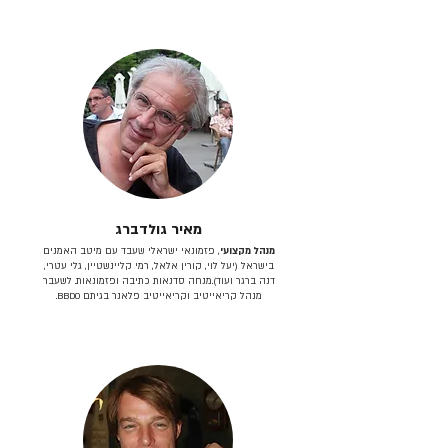
מאיר גולדברג
מנהל מקצועי
, פזמונאי ישראלי שעבד עם מיטב האמנים
בישראל (יעל לוי, קורין אלאל, רמי קליינשטיין, גלי עטרי,
דנה ברגר ועוד).מנחה סדנאות כתיבה ופזמונאות. לשעבר
מנהל קריאייטיב וקריאייטיב פלאנר בגיתם BBDO.