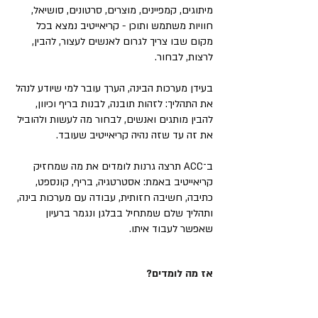
מיתוגים, קמפיינים, מוצרים, סרטונים, סושיאל,
חוויות משתמש ותוכן - קריאייטיב נמצא בכל
מקום שבו צריך לגרום לאנשים לעצור, להבין,
לרצות, לבחור.
בעידן מערכות הבינה, הערך עובר למי שיודע לנהל
את התהליך: לזהות תובנה, לבנות בריף וכיוון,
להבין מותגים ואנשים, לבחור מה לעשות ולהוביל
את זה עד שזה נהיה קריאייטיב שעובד.
ב־ACC תרצה גרנות לומדים את מה שמחזיק
קריאייטיב באמת: אסטרטגיה, בריף, קונספט,
כתיבה, חשיבה חזותית, עבודה עם מערכות בינה,
ותהליך שלם שמתחיל בבלגן ונגמר ברעיון
שאפשר לעבוד איתו.
אז מה לומדים?