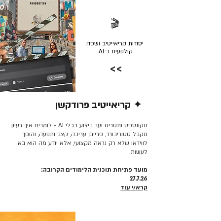
🎬
יסודות קריאייטיב ושפה
קולנועית ב־AI.
>>
✦ קריאייטיב פרודקשן
קרא/י עוד >>
מקונספט ותסריט ועד ביצוע בכלי AI - לומדים איך רעיון
מקבל סטוריבורד, פריים, עריכה, קצב ותנועה, והופך
לווידאו שלא רק נראה מקצועי, אלא יודע מה הוא בא
לעשות.
מועד פתיחת תוכנית הלימודים הקרובה:
27.7.26
קרא/י עוד