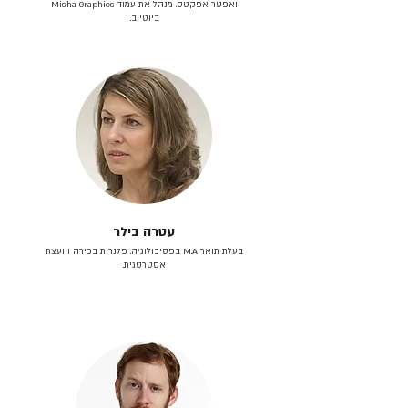
ואפטר אפקטס. מנהל את עמוד Misha Graphics
ביוטיוב.
עטרה בילר
בעלת תואר M.A בפסיכולוגיה. פלנרית בכירה ויועצת
אסטרטגית.