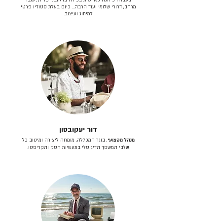
מרחב, דרורי שלומי ועוד הרבה… כיום בעלת סטודיו פרטי
למיתוג ועיצוב.
דור יעקובסון
מנהל מקצועי
, בוגר המכללה, מומחה ליצירה ומיטוב כל
שלבי המשפך הדיגיטלי בתעשיות הטק והקריפטו.