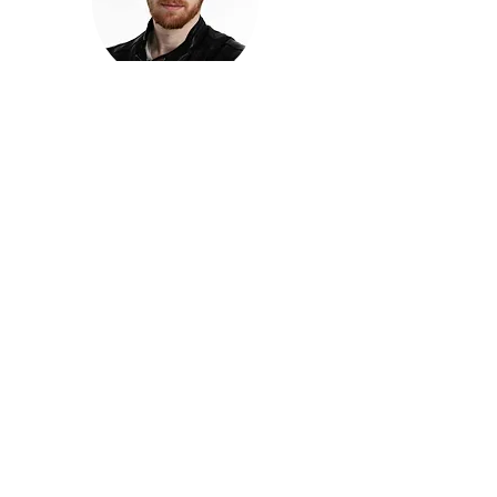
חזקוש ישורון
בוגר מכללת ACC. מנהל קריאייטיב בליאו ברנט. מוותיקי
הבלוגרים ויוצרי הרשת בישראל, שגם פרצו את גבולות
המדיה. משחק ושר בקמפיינים פרסומיים, והשתתף במגוון
ערבי קומדיה וסאטירה על במות שונות.
בלי בריף
🎙️
הפודקאסט של ACC
שיחות עם בוגרות ובוגרי ACC על רעיונות, דרך, מקצוע,
טעויות ותפניות - ועל מה שקורה כשהקריאייטיב יוצא
מהכיתה ומתחיל לעבוד בעולם.