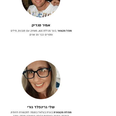
אמיר סנדיק
מנהל מקצועי
, בוגר מכללת ACC, משחק עם תובנות, מילים
ומסרים כבר 20 שנים.
שלי גרינפלד גורי
מנהלת מקצועית
בוגרת בצלאל במגמה לתקשורת חזותית.
בעברה כיהנה כארטית בכירה בראובני פרידן, ענבר