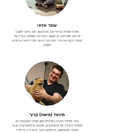
עופר אלוני
מנהל מסלול קריאייטיב פרודקשן. יוצר וידאו *מעבר
לבינתו, תסריטאי וב​ימאiA‎ *בחריפה משתנה. בעליו של
סטודיו הקריאייטיב ״חוצ-פה״ היוצר תכני וידאו יצירתיים
*משהו.
מיכאל (מישה) קרץ׳
בוגר מסלול הארט במכללת ACC מחזור אוקטובר 12.
מומחה ליצירה של קונספטים, סצנות, אילוסטרציה ואיור.
מרצה לפוטושופ, אילוסטרייטור, אינדיזיין, פרימייר