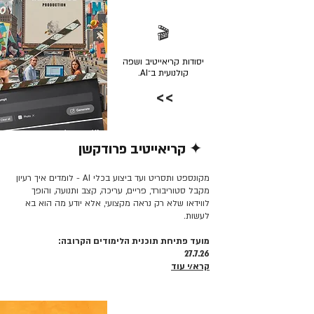
🎬
יסודות קריאייטיב ושפה
קולנועית ב־AI.
>>
✦ קריאייטיב פרודקשן
קרא/י עוד >>
מקונספט ותסריט ועד ביצוע בכלי AI - לומדים איך רעיון
מקבל סטוריבורד, פריים, עריכה, קצב ותנועה, והופך
לווידאו שלא רק נראה מקצועי, אלא יודע מה הוא בא
לעשות.
מועד פתיחת תוכנית הלימודים הקרובה:
27.7.26
קרא/י עוד