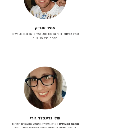
אמיר סנדיק
מנהל מקצועי
, בוגר מכללת ACC, משחק עם תובנות, מילים
ומסרים כבר 20 שנים.
שלי גרינפלד גורי
מנהלת מקצועית
בוגרת בצלאל במגמה לתקשורת חזותית.
בעברה כיהנה כארטית בכירה בראובני פרידן, ענבר