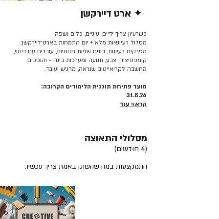
✦ ארט דיירקשן
קרא/י עוד >>
כשרעיון צריך ידיים, עיניים, כלים ושפה.
מסלול רעיונאות מלא + יום התמחות בארט־דיירקשן:
מפרקים רעיונות, בונים שפות חזותיות, עובדים עם דימוי,
קומפוזיציה, צבע, תנועה ומערכות בינה - והופכים
מחשבה לקריאייטיב שנראה, מרגיש ועובד.
מועד פתיחת תוכנית הלימודים הקרובה:
31.8.26
קרא/י עוד
מסלולי התאוצה
(4 חודשים)
התמקצעות במה שהשוק באמת צריך עכשיו.