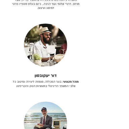
מרחב, דרורי שלומי ועוד הרבה… כיום בעלת סטודיו פרטי
למיתוג ועיצוב.
דור יעקובסון
מנהל מקצועי
, בוגר המכללה, מומחה ליצירה ומיטוב כל
שלבי המשפך הדיגיטלי בתעשיות הטק והקריפטו.