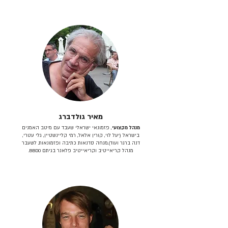
מאיר גולדברג
מנהל מקצועי
, פזמונאי ישראלי שעבד עם מיטב האמנים
בישראל (יעל לוי, קורין אלאל, רמי קליינשטיין, גלי עטרי,
דנה ברגר ועוד).מנחה סדנאות כתיבה ופזמונאות. לשעבר
מנהל קריאייטיב וקריאייטיב פלאנר בגיתם BBDO.