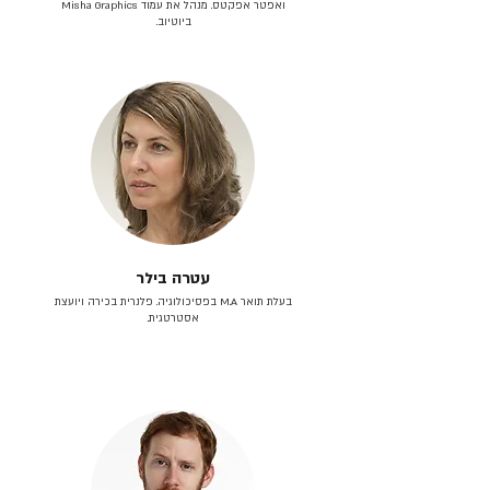
ואפטר אפקטס. מנהל את עמוד Misha Graphics
ביוטיוב.
עטרה בילר
בעלת תואר M.A בפסיכולוגיה. פלנרית בכירה ויועצת
אסטרטגית.