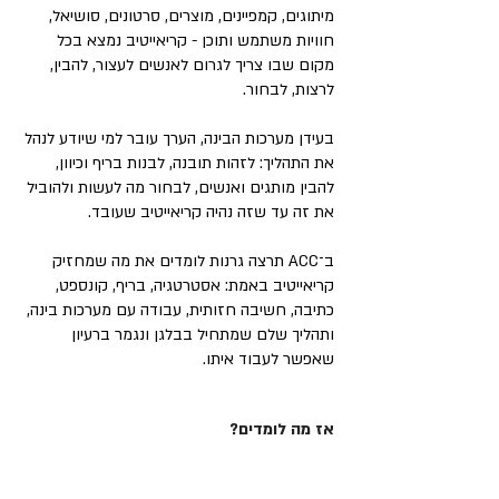
מיתוגים, קמפיינים, מוצרים, סרטונים, סושיאל,
חוויות משתמש ותוכן - קריאייטיב נמצא בכל
מקום שבו צריך לגרום לאנשים לעצור, להבין,
לרצות, לבחור.
בעידן מערכות הבינה, הערך עובר למי שיודע לנהל
את התהליך: לזהות תובנה, לבנות בריף וכיוון,
להבין מותגים ואנשים, לבחור מה לעשות ולהוביל
את זה עד שזה נהיה קריאייטיב שעובד.
ב־ACC תרצה גרנות לומדים את מה שמחזיק
קריאייטיב באמת: אסטרטגיה, בריף, קונספט,
כתיבה, חשיבה חזותית, עבודה עם מערכות בינה,
ותהליך שלם שמתחיל בבלגן ונגמר ברעיון
שאפשר לעבוד איתו.
אז מה לומדים?