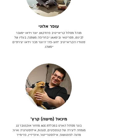
עופר אלוני
מנהל מסלול קריאייטיב פרודקשן. יוצר וידאו *מעבר
לבינתו, תסריטאי וב​ימאiA‎ *בחריפה משתנה. בעליו של
סטודיו הקריאייטיב ״חוצ-פה״ היוצר תכני וידאו יצירתיים
*משהו.
מיכאל (מישה) קרץ׳
בוגר מסלול הארט במכללת ACC מחזור אוקטובר 12.
מומחה ליצירה של קונספטים, סצנות, אילוסטרציה ואיור.
מרצה לפוטושופ, אילוסטרייטור, אינדיזיין, פרימייר