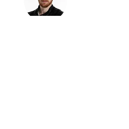
חזקוש ישורון
בוגר מכללת ACC. מנהל קריאייטיב בליאו ברנט. מוותיקי
הבלוגרים ויוצרי הרשת בישראל, שגם פרצו את גבולות
המדיה. משחק ושר בקמפיינים פרסומיים, והשתתף במגוון
ערבי קומדיה וסאטירה על במות שונות.
בלי בריף
🎙️
הפודקאסט של ACC
שיחות עם בוגרות ובוגרי ACC על רעיונות, דרך, מקצוע,
טעויות ותפניות - ועל מה שקורה כשהקריאייטיב יוצא
מהכיתה ומתחיל לעבוד בעולם.