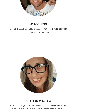
אמיר סנדיק
מנהל מקצועי
, בוגר מכללת ACC, משחק עם תובנות, מילים
ומסרים כבר 20 שנים.
שלי גרינפלד גורי
מנהלת מקצועית
בוגרת בצלאל במגמה לתקשורת חזותית.
בעברה כיהנה כארטית בכירה בראובני פרידן, ענבר