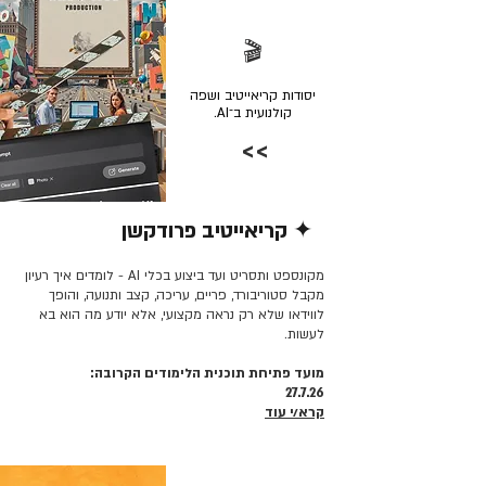
🎬
יסודות קריאייטיב ושפה
קולנועית ב־AI.
>>
✦ קריאייטיב פרודקשן
קרא/י עוד >>
מקונספט ותסריט ועד ביצוע בכלי AI - לומדים איך רעיון
מקבל סטוריבורד, פריים, עריכה, קצב ותנועה, והופך
לווידאו שלא רק נראה מקצועי, אלא יודע מה הוא בא
לעשות.
מועד פתיחת תוכנית הלימודים הקרובה:
27.7.26
קרא/י עוד