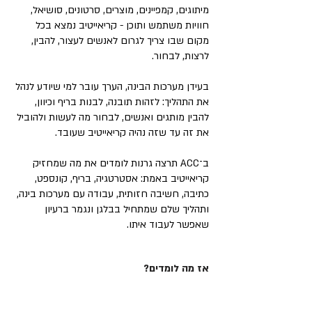
מיתוגים, קמפיינים, מוצרים, סרטונים, סושיאל,
חוויות משתמש ותוכן - קריאייטיב נמצא בכל
מקום שבו צריך לגרום לאנשים לעצור, להבין,
לרצות, לבחור.
בעידן מערכות הבינה, הערך עובר למי שיודע לנהל
את התהליך: לזהות תובנה, לבנות בריף וכיוון,
להבין מותגים ואנשים, לבחור מה לעשות ולהוביל
את זה עד שזה נהיה קריאייטיב שעובד.
ב־ACC תרצה גרנות לומדים את מה שמחזיק
קריאייטיב באמת: אסטרטגיה, בריף, קונספט,
כתיבה, חשיבה חזותית, עבודה עם מערכות בינה,
ותהליך שלם שמתחיל בבלגן ונגמר ברעיון
שאפשר לעבוד איתו.
אז מה לומדים?