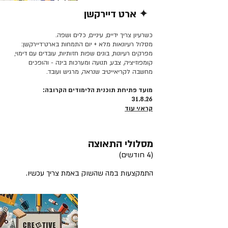
✦ ארט דיירקשן
קרא/י עוד >>
כשרעיון צריך ידיים, עיניים, כלים ושפה.
מסלול רעיונאות מלא + יום התמחות בארט־דיירקשן:
מפרקים רעיונות, בונים שפות חזותיות, עובדים עם דימוי,
קומפוזיציה, צבע, תנועה ומערכות בינה - והופכים
מחשבה לקריאייטיב שנראה, מרגיש ועובד.
מועד פתיחת תוכנית הלימודים הקרובה:
31.8.26
קרא/י עוד
מסלולי התאוצה
(4 חודשים)
התמקצעות במה שהשוק באמת צריך עכשיו.