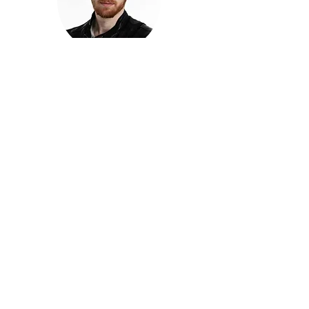
חזקוש ישורון
בוגר מכללת ACC. מנהל קריאייטיב בליאו ברנט. מוותיקי
הבלוגרים ויוצרי הרשת בישראל, שגם פרצו את גבולות
המדיה. משחק ושר בקמפיינים פרסומיים, והשתתף במגוון
ערבי קומדיה וסאטירה על במות שונות.
בלי בריף
🎙️
הפודקאסט של ACC
שיחות עם בוגרות ובוגרי ACC על רעיונות, דרך, מקצוע,
טעויות ותפניות - ועל מה שקורה כשהקריאייטיב יוצא
מהכיתה ומתחיל לעבוד בעולם.