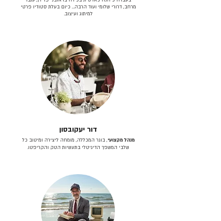
מרחב, דרורי שלומי ועוד הרבה… כיום בעלת סטודיו פרטי
למיתוג ועיצוב.
דור יעקובסון
מנהל מקצועי
, בוגר המכללה, מומחה ליצירה ומיטוב כל
שלבי המשפך הדיגיטלי בתעשיות הטק והקריפטו.