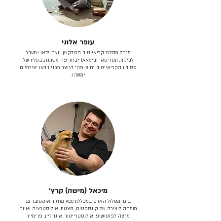
עופר אלוני
מנהל מסלול קריאייטיב פרודקשן. יוצר וידאו *מעבר
לבינתו, תסריטאי וב​ימאiA‎ *בחריפה משתנה. בעליו של
סטודיו הקריאייטיב ״חוצ-פה״ היוצר תכני וידאו יצירתיים
*משהו.
מיכאל (מישה) קרץ׳
בוגר מסלול הארט במכללת ACC מחזור אוקטובר 12.
מומחה ליצירה של קונספטים, סצנות, אילוסטרציה ואיור.
מרצה לפוטושופ, אילוסטרייטור, אינדיזיין, פרימייר