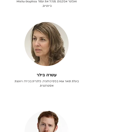
ואפטר אפקטס. מנהל את עמוד Misha Graphics
ביוטיוב.
עטרה בילר
בעלת תואר M.A בפסיכולוגיה. פלנרית בכירה ויועצת
אסטרטגית.