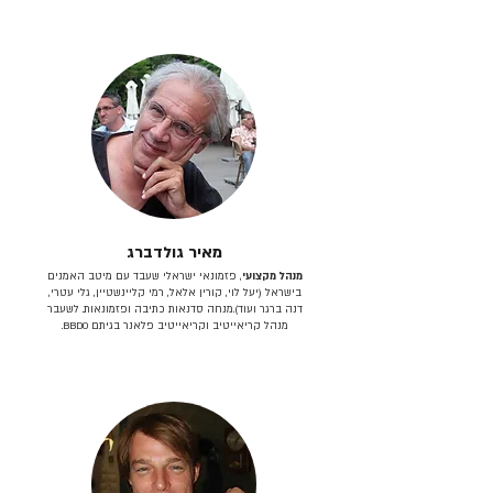
מאיר גולדברג
מנהל מקצועי
, פזמונאי ישראלי שעבד עם מיטב האמנים
בישראל (יעל לוי, קורין אלאל, רמי קליינשטיין, גלי עטרי,
דנה ברגר ועוד).מנחה סדנאות כתיבה ופזמונאות. לשעבר
מנהל קריאייטיב וקריאייטיב פלאנר בגיתם BBDO.