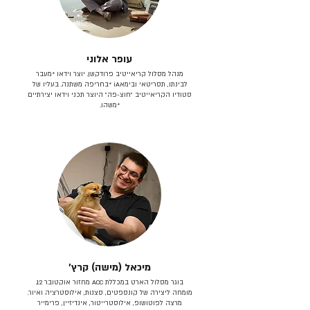
עופר אלוני
מנהל מסלול קריאייטיב פרודקשן. יוצר וידאו *מעבר
לבינתו, תסריטאי וב​ימאiA‎ *בחריפה משתנה. בעליו של
סטודיו הקריאייטיב ״חוצ-פה״ היוצר תכני וידאו יצירתיים
*משהו.
מיכאל (מישה) קרץ׳
בוגר מסלול הארט במכללת ACC מחזור אוקטובר 12.
מומחה ליצירה של קונספטים, סצנות, אילוסטרציה ואיור.
מרצה לפוטושופ, אילוסטרייטור, אינדיזיין, פרימייר