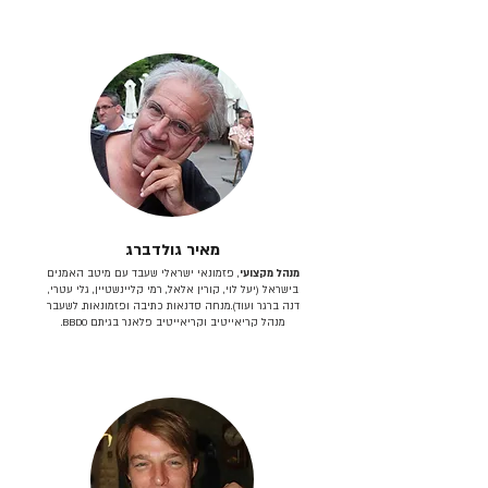
מאיר גולדברג
מנהל מקצועי
, פזמונאי ישראלי שעבד עם מיטב האמנים
בישראל (יעל לוי, קורין אלאל, רמי קליינשטיין, גלי עטרי,
דנה ברגר ועוד).מנחה סדנאות כתיבה ופזמונאות. לשעבר
מנהל קריאייטיב וקריאייטיב פלאנר בגיתם BBDO.