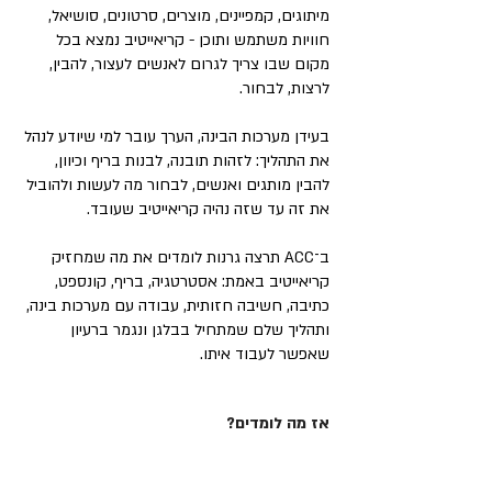
מיתוגים, קמפיינים, מוצרים, סרטונים, סושיאל,
חוויות משתמש ותוכן - קריאייטיב נמצא בכל
מקום שבו צריך לגרום לאנשים לעצור, להבין,
לרצות, לבחור.
בעידן מערכות הבינה, הערך עובר למי שיודע לנהל
את התהליך: לזהות תובנה, לבנות בריף וכיוון,
להבין מותגים ואנשים, לבחור מה לעשות ולהוביל
את זה עד שזה נהיה קריאייטיב שעובד.
ב־ACC תרצה גרנות לומדים את מה שמחזיק
קריאייטיב באמת: אסטרטגיה, בריף, קונספט,
כתיבה, חשיבה חזותית, עבודה עם מערכות בינה,
ותהליך שלם שמתחיל בבלגן ונגמר ברעיון
שאפשר לעבוד איתו.
אז מה לומדים?