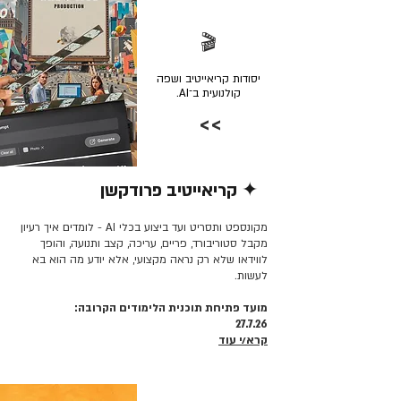
🎬
יסודות קריאייטיב ושפה
קולנועית ב־AI.
>>
✦ קריאייטיב פרודקשן
קרא/י עוד >>
מקונספט ותסריט ועד ביצוע בכלי AI - לומדים איך רעיון
מקבל סטוריבורד, פריים, עריכה, קצב ותנועה, והופך
לווידאו שלא רק נראה מקצועי, אלא יודע מה הוא בא
לעשות.
מועד פתיחת תוכנית הלימודים הקרובה:
27.7.26
קרא/י עוד