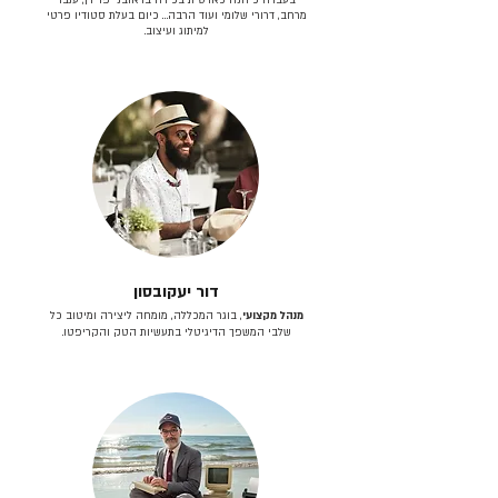
מרחב, דרורי שלומי ועוד הרבה… כיום בעלת סטודיו פרטי
למיתוג ועיצוב.
דור יעקובסון
מנהל מקצועי
, בוגר המכללה, מומחה ליצירה ומיטוב כל
שלבי המשפך הדיגיטלי בתעשיות הטק והקריפטו.