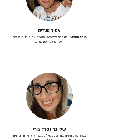
אמיר סנדיק
מנהל מקצועי
, בוגר מכללת ACC, משחק עם תובנות, מילים
ומסרים כבר 20 שנים.
שלי גרינפלד גורי
מנהלת מקצועית
בוגרת בצלאל במגמה לתקשורת חזותית.
בעברה כיהנה כארטית בכירה בראובני פרידן, ענבר