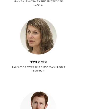
ואפטר אפקטס. מנהל את עמוד Misha Graphics
ביוטיוב.
עטרה בילר
בעלת תואר M.A בפסיכולוגיה. פלנרית בכירה ויועצת
אסטרטגית.