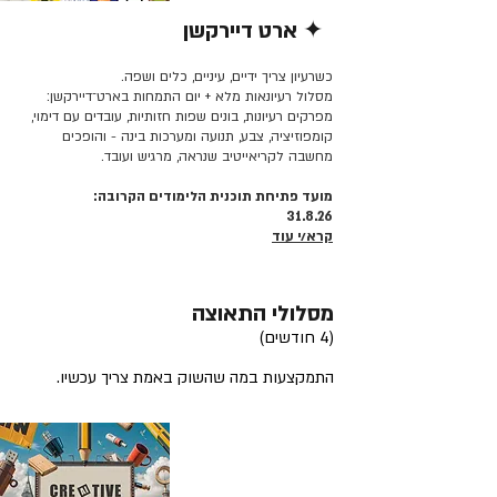
✦ ארט דיירקשן
קרא/י עוד >>
כשרעיון צריך ידיים, עיניים, כלים ושפה.
מסלול רעיונאות מלא + יום התמחות בארט־דיירקשן:
מפרקים רעיונות, בונים שפות חזותיות, עובדים עם דימוי,
קומפוזיציה, צבע, תנועה ומערכות בינה - והופכים
מחשבה לקריאייטיב שנראה, מרגיש ועובד.
מועד פתיחת תוכנית הלימודים הקרובה:
31.8.26
קרא/י עוד
מסלולי התאוצה
(4 חודשים)
התמקצעות במה שהשוק באמת צריך עכשיו.