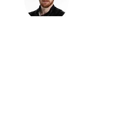
חזקוש ישורון
בוגר מכללת ACC. מנהל קריאייטיב בליאו ברנט. מוותיקי
הבלוגרים ויוצרי הרשת בישראל, שגם פרצו את גבולות
המדיה. משחק ושר בקמפיינים פרסומיים, והשתתף במגוון
ערבי קומדיה וסאטירה על במות שונות.
בלי בריף
🎙️
הפודקאסט של ACC
שיחות עם בוגרות ובוגרי ACC על רעיונות, דרך, מקצוע,
טעויות ותפניות - ועל מה שקורה כשהקריאייטיב יוצא
מהכיתה ומתחיל לעבוד בעולם.